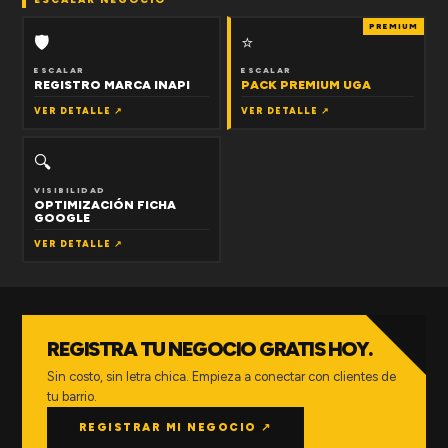
PREMIUM
🛡
⭐
ESCALAR
ESCALAR
REGISTRO MARCA INAPI
PACK PREMIUM UGA
VER DETALLE ↗
VER DETALLE ↗
🔍
VISIBILIDAD
OPTIMIZACIÓN FICHA
GOOGLE
VER DETALLE ↗
REGISTRA TU NEGOCIO GRATIS HOY.
Sin costo, sin letra chica. Empieza a conectar con clientes de
tu barrio.
REGISTRAR MI NEGOCIO ↗