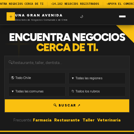
NTRA NEGOCIOS CERCA DE TI
14.182 NEGOCIOS REGISTRADOS
APOYA EL COMERC
UNA GRAN AVENIDA
🌙
Directorio de Negocios Comunales de Chile
ENCUENTRA NEGOCIOS
CERCA DE TI.
🔍
🔍 BUSCAR ↗
Frecuente:
Farmacia
·
Restaurante
·
Taller
·
Veterinaria