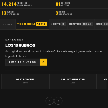
14.214
81
NEGOCIOS
COMUNAS
ENCONTRADOS
ACTIVAS
13
3
RUBROS
ZONAS
DISPONIBLES
GEOGRAFICAS
TODO CHILE
14214
NORTE
0
CENTRO
13849
SUR
36
ZONA
EXPLORAR
LOS 13 RUBROS
Así digitalizamos el comercio local de Chile: cada negocio, en el rubro donde
la gente lo busca.
↗
LIMPIAR FILTROS
GASTRONOMIA
SALUD Y BIENESTAR
OF
1508
1320
‹
›