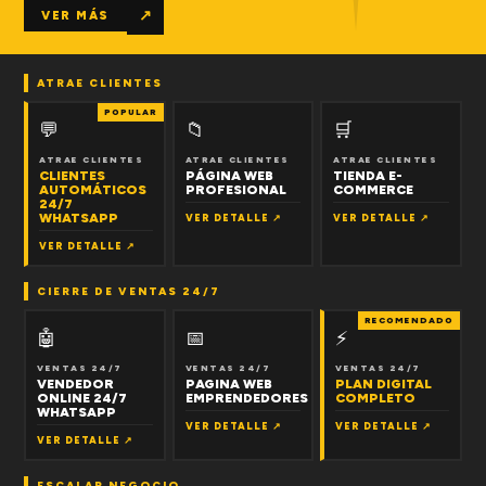
↗
VER MÁS
ATRAE CLIENTES
POPULAR
💬
📁
🛒
ATRAE CLIENTES
ATRAE CLIENTES
ATRAE CLIENTES
CLIENTES
PÁGINA WEB
TIENDA E-
AUTOMÁTICOS
PROFESIONAL
COMMERCE
24/7
WHATSAPP
VER DETALLE ↗
VER DETALLE ↗
VER DETALLE ↗
CIERRE DE VENTAS 24/7
RECOMENDADO
🤖
📅
⚡
VENTAS 24/7
VENTAS 24/7
VENTAS 24/7
VENDEDOR
PAGINA WEB
PLAN DIGITAL
ONLINE 24/7
EMPRENDEDORES
COMPLETO
WHATSAPP
VER DETALLE ↗
VER DETALLE ↗
VER DETALLE ↗
ESCALAR NEGOCIO