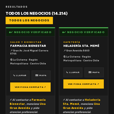
RESULTADOS
TODOS LOS NEGOCIOS (14.214)
TODOS LOS NEGOCIOS
✔ NEGOCIO VERIFICADO
✔ NEGOCIO VERIFICADO
SALUD Y BIENESTAR
CAFETERÍA
FARMACIA BIENESTAR
HELADERÍA STA. MEMÉ
📍 Gran Av. José Miguel Carrera
📍 Gran Avenida 8460
8766
🌎 La Cisterna · Región
🌎 La Cisterna · Región
Metropolitana · Centro Chile
Metropolitana · Centro Chile
📞 LLAMAR
🗺 MAPA
📞 LLAMAR
🗺 MAPA
VER FICHA COMPLETA ↗
VER FICHA COMPLETA ↗
⚡ Al contactar a
Farmacia
⚡ Al contactar a
Heladería
Bienestar
, menciona
Una
Sta. Memé
, menciona
Una
Gran Avenida
y pide
Gran Avenida
y pide
atencion preferencial.
atencion preferencial.