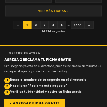
VER MÁS FICHAS ↓
←
1
2
3
4
5
...
1777
→
14.214 negocios
CENTRO DE AYUDA
AGREGA O RECLAMA TU FICHA GRATIS
Si tu negocio ya esta en el directorio, puedes reclamarlo en minutos. Si
no, agregalo gratis y conecta con clientes hoy.
Busca el nombre de tu negocio en el directorio
1
Haz clic en "Reclama este negocio"
2
Verifica tu identidad y activa tu ficha gratis
3
+ AGREGAR FICHA GRATIS