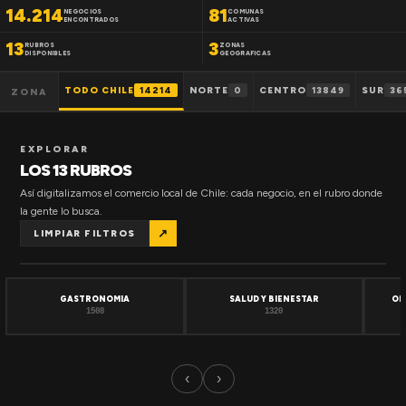
14.214
81
NEGOCIOS
COMUNAS
ENCONTRADOS
ACTIVAS
13
3
RUBROS
ZONAS
DISPONIBLES
GEOGRAFICAS
TODO CHILE
14214
NORTE
0
CENTRO
13849
SUR
36
ZONA
EXPLORAR
LOS 13 RUBROS
Así digitalizamos el comercio local de Chile: cada negocio, en el rubro donde
la gente lo busca.
↗
LIMPIAR FILTROS
GASTRONOMIA
SALUD Y BIENESTAR
OF
1508
1320
‹
›