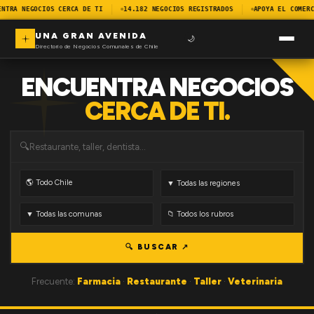
ENTRA NEGOCIOS CERCA DE TI
14.182 NEGOCIOS REGISTRADOS
APOYA EL COMERC
UNA GRAN AVENIDA
🌙
Directorio de Negocios Comunales de Chile
ENCUENTRA NEGOCIOS
CERCA DE TI.
🔍
🔍 BUSCAR ↗
Frecuente:
Farmacia
·
Restaurante
·
Taller
·
Veterinaria