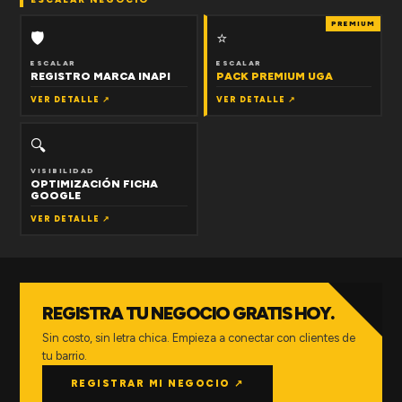
PREMIUM
🛡
⭐
ESCALAR
ESCALAR
REGISTRO MARCA INAPI
PACK PREMIUM UGA
VER DETALLE ↗
VER DETALLE ↗
🔍
VISIBILIDAD
OPTIMIZACIÓN FICHA
GOOGLE
VER DETALLE ↗
REGISTRA TU NEGOCIO GRATIS HOY.
Sin costo, sin letra chica. Empieza a conectar con clientes de
tu barrio.
REGISTRAR MI NEGOCIO ↗