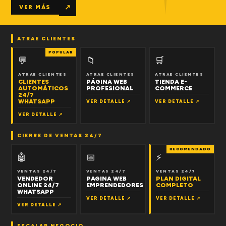
↗
VER MÁS
ATRAE CLIENTES
POPULAR
💬
📁
🛒
ATRAE CLIENTES
ATRAE CLIENTES
ATRAE CLIENTES
CLIENTES
PÁGINA WEB
TIENDA E-
AUTOMÁTICOS
PROFESIONAL
COMMERCE
24/7
WHATSAPP
VER DETALLE ↗
VER DETALLE ↗
VER DETALLE ↗
CIERRE DE VENTAS 24/7
RECOMENDADO
🤖
📅
⚡
VENTAS 24/7
VENTAS 24/7
VENTAS 24/7
VENDEDOR
PAGINA WEB
PLAN DIGITAL
ONLINE 24/7
EMPRENDEDORES
COMPLETO
WHATSAPP
VER DETALLE ↗
VER DETALLE ↗
VER DETALLE ↗
ESCALAR NEGOCIO