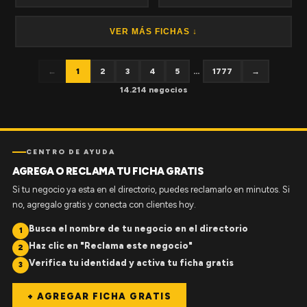
VER MÁS FICHAS ↓
←
1
2
3
4
5
...
1777
→
14.214 negocios
CENTRO DE AYUDA
AGREGA O RECLAMA TU FICHA GRATIS
Si tu negocio ya esta en el directorio, puedes reclamarlo en minutos. Si
no, agregalo gratis y conecta con clientes hoy.
Busca el nombre de tu negocio en el directorio
1
Haz clic en "Reclama este negocio"
2
Verifica tu identidad y activa tu ficha gratis
3
+ AGREGAR FICHA GRATIS