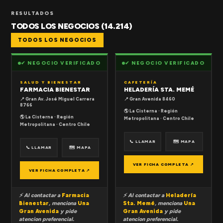
RESULTADOS
TODOS LOS NEGOCIOS (14.214)
TODOS LOS NEGOCIOS
✔ NEGOCIO VERIFICADO
✔ NEGOCIO VERIFICADO
SALUD Y BIENESTAR
CAFETERÍA
FARMACIA BIENESTAR
HELADERÍA STA. MEMÉ
📍 Gran Av. José Miguel Carrera
📍 Gran Avenida 8460
8766
🌎 La Cisterna · Región
🌎 La Cisterna · Región
Metropolitana · Centro Chile
Metropolitana · Centro Chile
📞 LLAMAR
🗺 MAPA
📞 LLAMAR
🗺 MAPA
VER FICHA COMPLETA ↗
VER FICHA COMPLETA ↗
⚡ Al contactar a
Farmacia
⚡ Al contactar a
Heladería
Bienestar
, menciona
Una
Sta. Memé
, menciona
Una
Gran Avenida
y pide
Gran Avenida
y pide
atencion preferencial.
atencion preferencial.