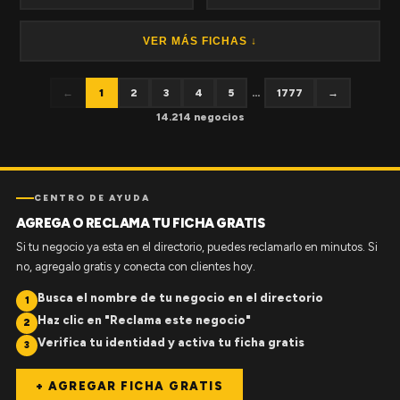
VER MÁS FICHAS ↓
←
1
2
3
4
5
...
1777
→
14.214 negocios
CENTRO DE AYUDA
AGREGA O RECLAMA TU FICHA GRATIS
Si tu negocio ya esta en el directorio, puedes reclamarlo en minutos. Si
no, agregalo gratis y conecta con clientes hoy.
Busca el nombre de tu negocio en el directorio
1
Haz clic en "Reclama este negocio"
2
Verifica tu identidad y activa tu ficha gratis
3
+ AGREGAR FICHA GRATIS