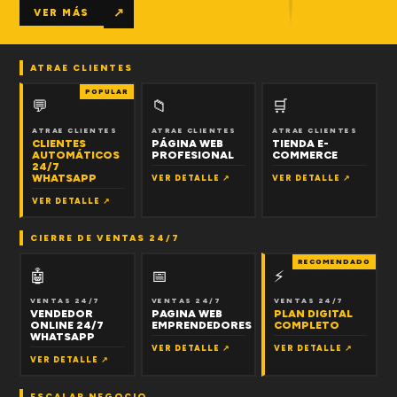
↗
VER MÁS
ATRAE CLIENTES
POPULAR
💬
📁
🛒
ATRAE CLIENTES
ATRAE CLIENTES
ATRAE CLIENTES
CLIENTES
PÁGINA WEB
TIENDA E-
AUTOMÁTICOS
PROFESIONAL
COMMERCE
24/7
WHATSAPP
VER DETALLE ↗
VER DETALLE ↗
VER DETALLE ↗
CIERRE DE VENTAS 24/7
RECOMENDADO
🤖
📅
⚡
VENTAS 24/7
VENTAS 24/7
VENTAS 24/7
VENDEDOR
PAGINA WEB
PLAN DIGITAL
ONLINE 24/7
EMPRENDEDORES
COMPLETO
WHATSAPP
VER DETALLE ↗
VER DETALLE ↗
VER DETALLE ↗
ESCALAR NEGOCIO