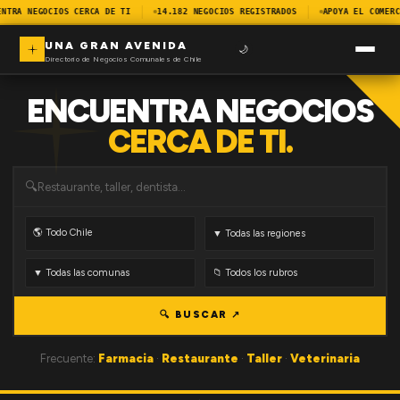
NTRA NEGOCIOS CERCA DE TI
14.182 NEGOCIOS REGISTRADOS
APOYA EL COMERC
UNA GRAN AVENIDA
🌙
Directorio de Negocios Comunales de Chile
ENCUENTRA NEGOCIOS
CERCA DE TI.
🔍
🔍 BUSCAR ↗
Frecuente:
Farmacia
·
Restaurante
·
Taller
·
Veterinaria