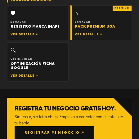
PREMIUM
🛡
⭐
ESCALAR
ESCALAR
REGISTRO MARCA INAPI
PACK PREMIUM UGA
VER DETALLE ↗
VER DETALLE ↗
🔍
VISIBILIDAD
OPTIMIZACIÓN FICHA
GOOGLE
VER DETALLE ↗
REGISTRA TU NEGOCIO GRATIS HOY.
Sin costo, sin letra chica. Empieza a conectar con clientes de
tu barrio.
REGISTRAR MI NEGOCIO ↗