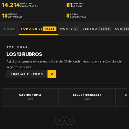
14.214
81
NEGOCIOS
COMUNAS
ENCONTRADOS
ACTIVAS
13
3
RUBROS
ZONAS
DISPONIBLES
GEOGRAFICAS
TODO CHILE
14214
NORTE
0
CENTRO
13849
SUR
36
ZONA
EXPLORAR
LOS 13 RUBROS
Así digitalizamos el comercio local de Chile: cada negocio, en el rubro donde
la gente lo busca.
↗
LIMPIAR FILTROS
GASTRONOMIA
SALUD Y BIENESTAR
OF
1508
1320
‹
›