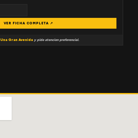
VER FICHA COMPLETA ↗
a
Una Gran Avenida
y pide atencion preferencial.