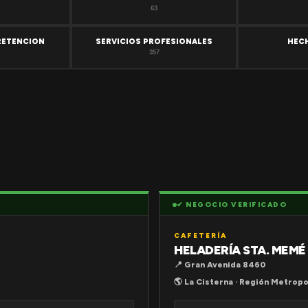
63
RETENCION
SERVICIOS PROFESIONALES
HEC
357
✔ NEGOCIO VERIFICADO
CAFETERÍA
HELADERÍA STA. MEMÉ
📍 Gran Avenida 8460
🌎 La Cisterna · Región Metropo