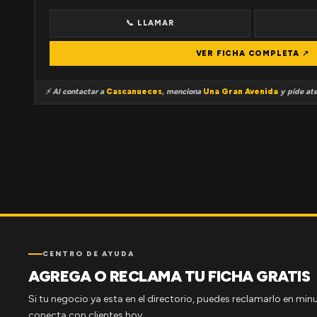
📞 LLAMAR
VER FICHA COMPLETA ↗
⚡ Al contactar a
Cascanueces
, menciona
Una Gran Avenida
y pide ate
CENTRO DE AYUDA
AGREGA O RECLAMA TU FICHA GRATIS
Si tu negocio ya esta en el directorio, puedes reclamarlo en minu
conecta con clientes hoy.