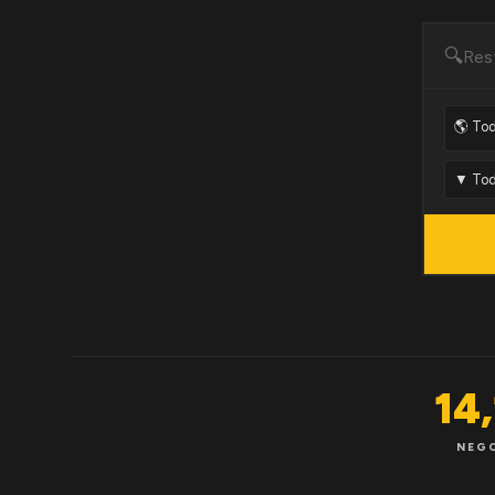
🔍
14
NEG