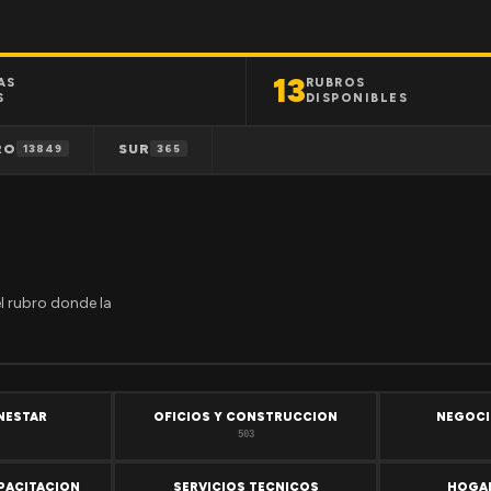
13
AS
RUBROS
S
DISPONIBLES
RO
SUR
13849
365
el rubro donde la
ENESTAR
OFICIOS Y CONSTRUCCION
NEGOCI
503
PACITACION
SERVICIOS TECNICOS
HOGAR