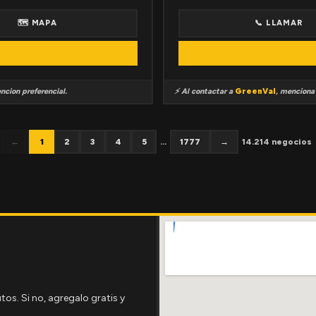
🗺 MAPA
📞 LLAMAR
ncion preferencial.
⚡ Al contactar a
GreenVal
, mencion
←
1
2
3
4
5
...
1777
→
14.214 negocios
tos. Si no, agregalo gratis y