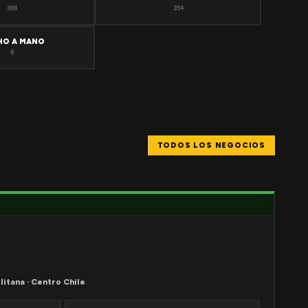
308
394
HO A MANO
0
TODOS LOS NEGOCIOS
litana · Centro Chile