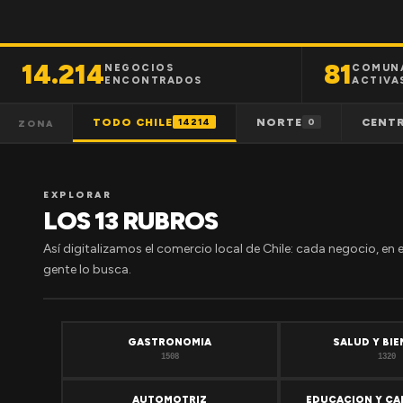
14.214
81
NEGOCIOS
COMUN
ENCONTRADOS
ACTIVA
TODO CHILE
NORTE
CENT
14214
0
ZONA
EXPLORAR
LOS 13 RUBROS
Así digitalizamos el comercio local de Chile: cada negocio, en 
gente lo busca.
GASTRONOMIA
SALUD Y BI
1508
1320
AUTOMOTRIZ
EDUCACION Y CA