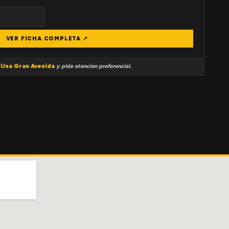
VER FICHA COMPLETA ↗
a
Una Gran Avenida
y pide atencion preferencial.