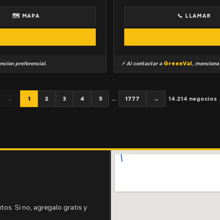
🗺 MAPA
📞 LLAMAR
ncion preferencial.
⚡ Al contactar a
GreenVal
, mencion
←
1
2
3
4
5
...
1777
→
14.214 negocios
tos. Si no, agregalo gratis y