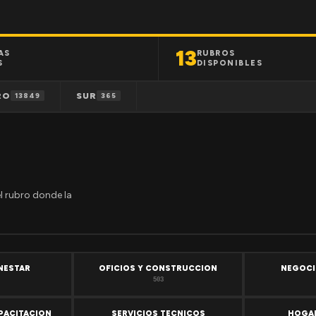
13
AS
RUBROS
S
DISPONIBLES
RO
SUR
13849
365
el rubro donde la
ENESTAR
OFICIOS Y CONSTRUCCION
NEGOCI
503
PACITACION
SERVICIOS TECNICOS
HOGAR