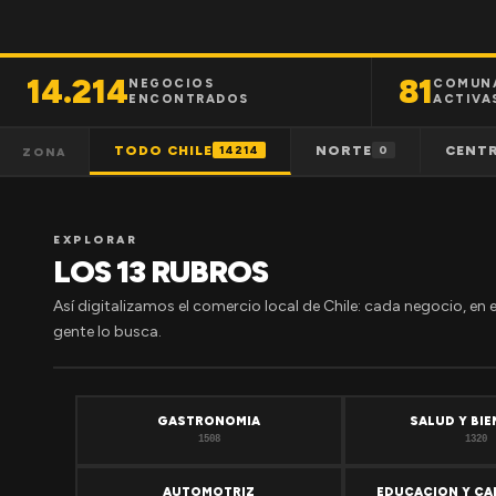
14.214
81
NEGOCIOS
COMUN
ENCONTRADOS
ACTIVA
TODO CHILE
NORTE
CENT
14214
0
ZONA
EXPLORAR
LOS 13 RUBROS
Así digitalizamos el comercio local de Chile: cada negocio, en 
gente lo busca.
GASTRONOMIA
SALUD Y BI
1508
1320
AUTOMOTRIZ
EDUCACION Y CA