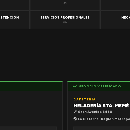
63
RETENCION
SERVICIOS PROFESIONALES
HEC
357
✔ NEGOCIO VERIFICADO
CAFETERÍA
HELADERÍA STA. MEMÉ
📍 Gran Avenida 8460
🌎 La Cisterna · Región Metropo