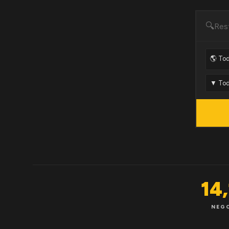
🔍
14
NEG