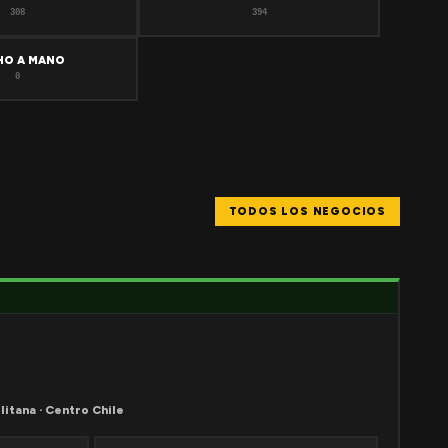
308
394
HO A MANO
0
TODOS LOS NEGOCIOS
litana · Centro Chile