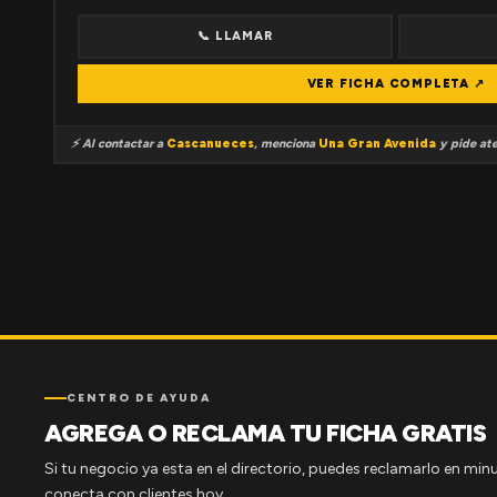
📞 LLAMAR
VER FICHA COMPLETA ↗
⚡ Al contactar a
Cascanueces
, menciona
Una Gran Avenida
y pide ate
CENTRO DE AYUDA
AGREGA O RECLAMA TU FICHA GRATIS
Si tu negocio ya esta en el directorio, puedes reclamarlo en minu
conecta con clientes hoy.