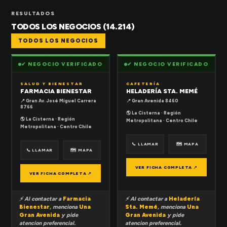
RESULTADOS
TODOS LOS NEGOCIOS (14.214)
TODOS LOS NEGOCIOS
✔ NEGOCIO VERIFICADO
✔ NEGOCIO VERIFICADO
SALUD Y BIENESTAR
CAFETERÍA
FARMACIA BIENESTAR
HELADERÍA STA. MEMÉ
📍 Gran Av. José Miguel Carrera
📍 Gran Avenida 8460
8766
🌎 La Cisterna · Región
🌎 La Cisterna · Región
Metropolitana · Centro Chile
Metropolitana · Centro Chile
📞 LLAMAR
🗺 MAPA
📞 LLAMAR
🗺 MAPA
VER FICHA COMPLETA ↗
VER FICHA COMPLETA ↗
⚡ Al contactar a
Farmacia
⚡ Al contactar a
Heladería
Bienestar
, menciona
Una
Sta. Memé
, menciona
Una
Gran Avenida
y pide
Gran Avenida
y pide
atencion preferencial.
atencion preferencial.