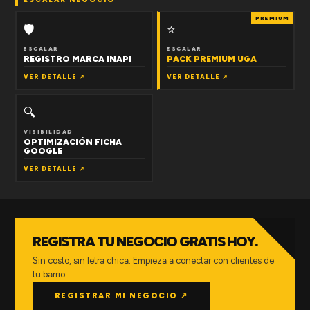
PREMIUM
🛡
⭐
ESCALAR
ESCALAR
REGISTRO MARCA INAPI
PACK PREMIUM UGA
VER DETALLE ↗
VER DETALLE ↗
🔍
VISIBILIDAD
OPTIMIZACIÓN FICHA
GOOGLE
VER DETALLE ↗
REGISTRA TU NEGOCIO GRATIS HOY.
Sin costo, sin letra chica. Empieza a conectar con clientes de
tu barrio.
REGISTRAR MI NEGOCIO ↗