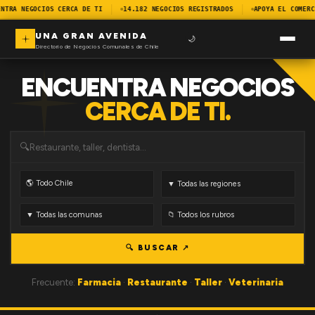
NTRA NEGOCIOS CERCA DE TI
14.182 NEGOCIOS REGISTRADOS
APOYA EL COMERC
UNA GRAN AVENIDA
🌙
Directorio de Negocios Comunales de Chile
ENCUENTRA NEGOCIOS
CERCA DE TI.
🔍
🔍 BUSCAR ↗
Frecuente:
Farmacia
·
Restaurante
·
Taller
·
Veterinaria