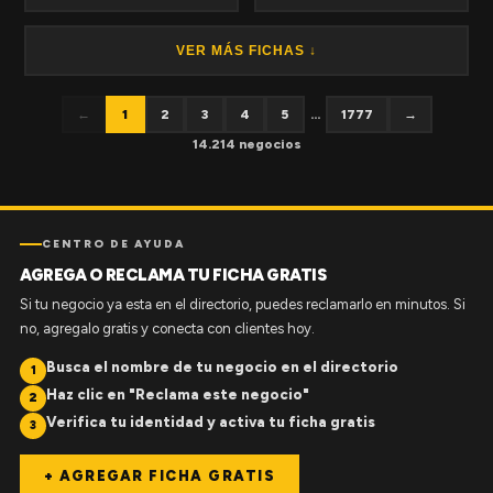
VER MÁS FICHAS ↓
←
1
2
3
4
5
...
1777
→
14.214 negocios
CENTRO DE AYUDA
AGREGA O RECLAMA TU FICHA GRATIS
Si tu negocio ya esta en el directorio, puedes reclamarlo en minutos. Si
no, agregalo gratis y conecta con clientes hoy.
Busca el nombre de tu negocio en el directorio
1
Haz clic en "Reclama este negocio"
2
Verifica tu identidad y activa tu ficha gratis
3
+ AGREGAR FICHA GRATIS