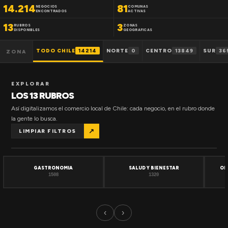
14.214
81
NEGOCIOS
COMUNAS
ENCONTRADOS
ACTIVAS
13
3
RUBROS
ZONAS
DISPONIBLES
GEOGRAFICAS
TODO CHILE
14214
NORTE
0
CENTRO
13849
SUR
36
ZONA
EXPLORAR
LOS 13 RUBROS
Así digitalizamos el comercio local de Chile: cada negocio, en el rubro donde
la gente lo busca.
↗
LIMPIAR FILTROS
GASTRONOMIA
SALUD Y BIENESTAR
OF
1508
1320
‹
›