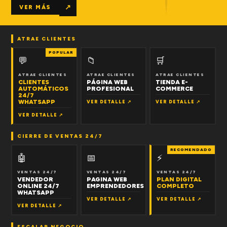
↗
VER MÁS
ATRAE CLIENTES
POPULAR
💬
📁
🛒
ATRAE CLIENTES
ATRAE CLIENTES
ATRAE CLIENTES
CLIENTES
PÁGINA WEB
TIENDA E-
AUTOMÁTICOS
PROFESIONAL
COMMERCE
24/7
WHATSAPP
VER DETALLE ↗
VER DETALLE ↗
VER DETALLE ↗
CIERRE DE VENTAS 24/7
RECOMENDADO
🤖
📅
⚡
VENTAS 24/7
VENTAS 24/7
VENTAS 24/7
VENDEDOR
PAGINA WEB
PLAN DIGITAL
ONLINE 24/7
EMPRENDEDORES
COMPLETO
WHATSAPP
VER DETALLE ↗
VER DETALLE ↗
VER DETALLE ↗
ESCALAR NEGOCIO