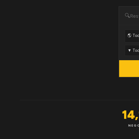
🔍
14
NEG