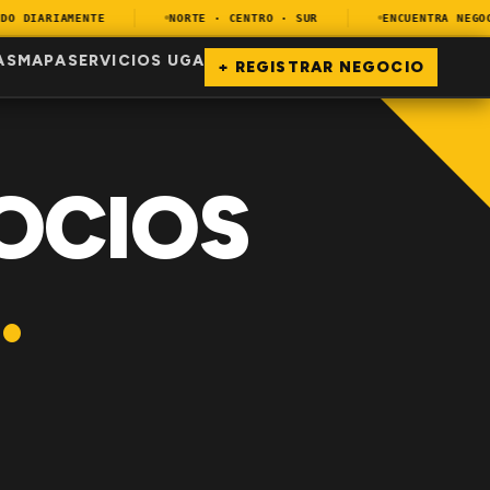
 DIARIAMENTE
NORTE · CENTRO · SUR
ENCUENTRA NEGOCIO
AS
MAPA
SERVICIOS UGA
+ REGISTRAR NEGOCIO
OCIOS
.