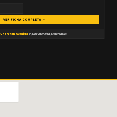
VER FICHA COMPLETA ↗
a
Una Gran Avenida
y pide atencion preferencial.