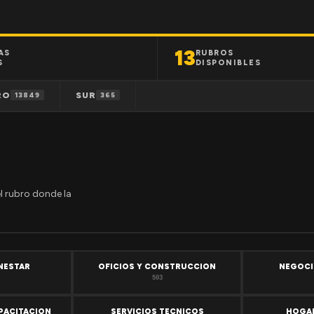
13
AS
RUBROS
S
DISPONIBLES
RO
SUR
13849
365
el rubro donde la
ENESTAR
OFICIOS Y CONSTRUCCION
NEGOCI
503
PACITACION
SERVICIOS TECNICOS
HOGAR