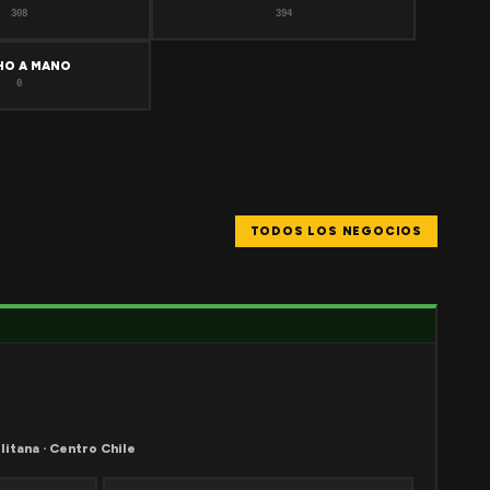
308
394
HO A MANO
0
TODOS LOS NEGOCIOS
litana · Centro Chile