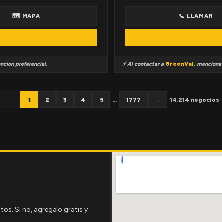
🗺 MAPA
📞 LLAMAR
ncion preferencial.
⚡ Al contactar a
GreenVal
, mencion
←
1
2
3
4
5
...
1777
→
14.214 negocios
tos. Si no, agregalo gratis y