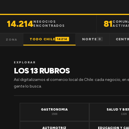
14.214
81
NEGOCIOS
COMUN
ENCONTRADOS
ACTIVA
TODO CHILE
NORTE
CENT
14214
0
ZONA
EXPLORAR
LOS 13 RUBROS
Así digitalizamos el comercio local de Chile: cada negocio, en 
gente lo busca.
GASTRONOMIA
SALUD Y BI
1508
1320
AUTOMOTRIZ
EDUCACION Y CA