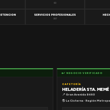
63
RETENCION
SERVICIOS PROFESIONALES
HEC
357
✔ NEGOCIO VERIFICADO
CAFETERÍA
HELADERÍA STA. MEMÉ
📍 Gran Avenida 8460
🌎 La Cisterna · Región Metropo