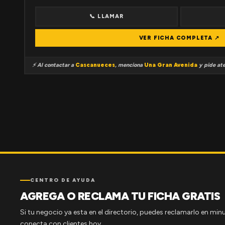
📞 LLAMAR
VER FICHA COMPLETA ↗
⚡ Al contactar a
Cascanueces
, menciona
Una Gran Avenida
y pide ate
CENTRO DE AYUDA
AGREGA O RECLAMA TU FICHA GRATIS
Si tu negocio ya esta en el directorio, puedes reclamarlo en minu
conecta con clientes hoy.