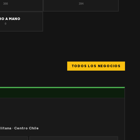
308
394
HO A MANO
0
TODOS LOS NEGOCIOS
litana · Centro Chile