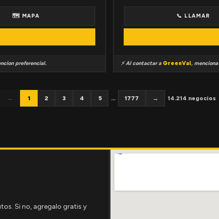
🗺 MAPA
📞 LLAMAR
ncion preferencial.
⚡ Al contactar a
GreenVal
, mencion
←
1
2
3
4
5
...
1777
→
14.214 negocios
tos. Si no, agregalo gratis y