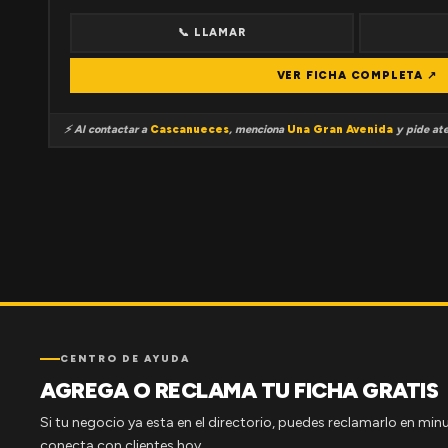
📞 LLAMAR
VER FICHA COMPLETA ↗
⚡ Al contactar a
Cascanueces
, menciona
Una Gran Avenida
y pide ate
CENTRO DE AYUDA
AGREGA O RECLAMA TU FICHA GRATIS
Si tu negocio ya esta en el directorio, puedes reclamarlo en minu
conecta con clientes hoy.