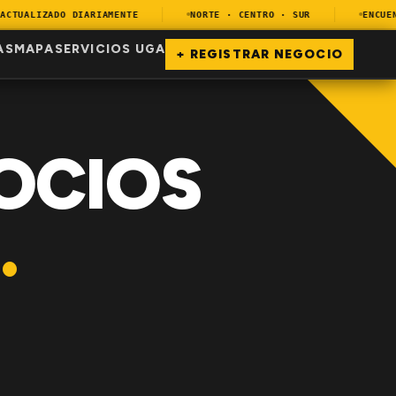
TUALIZADO DIARIAMENTE
NORTE · CENTRO · SUR
ENCUENTR
AS
MAPA
SERVICIOS UGA
+ REGISTRAR NEGOCIO
OCIOS
.