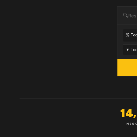
🔍
14
NEG