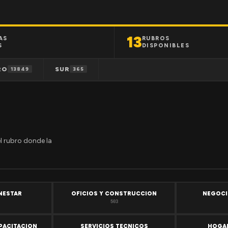
13
AS
RUBROS
S
DISPONIBLES
RO
SUR
13849
365
el rubro donde la
ENESTAR
OFICIOS Y CONSTRUCCION
NEGOCI
503
PACITACION
SERVICIOS TECNICOS
HOGAR