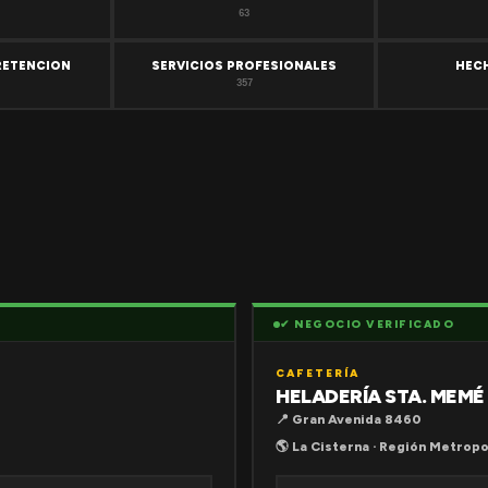
63
RETENCION
SERVICIOS PROFESIONALES
HEC
357
✔ NEGOCIO VERIFICADO
CAFETERÍA
HELADERÍA STA. MEMÉ
📍 Gran Avenida 8460
🌎 La Cisterna · Región Metropo