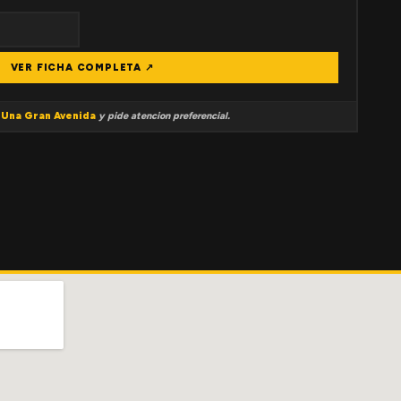
VER FICHA COMPLETA ↗
a
Una Gran Avenida
y pide atencion preferencial.