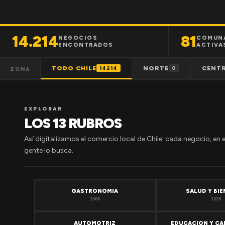
14.214
81
NEGOCIOS
COMUN
ENCONTRADOS
ACTIVA
TODO CHILE
NORTE
CENT
14214
0
ZONA
EXPLORAR
LOS 13 RUBROS
Así digitalizamos el comercio local de Chile: cada negocio, en 
gente lo busca.
GASTRONOMIA
SALUD Y BI
1508
1320
AUTOMOTRIZ
EDUCACION Y CA