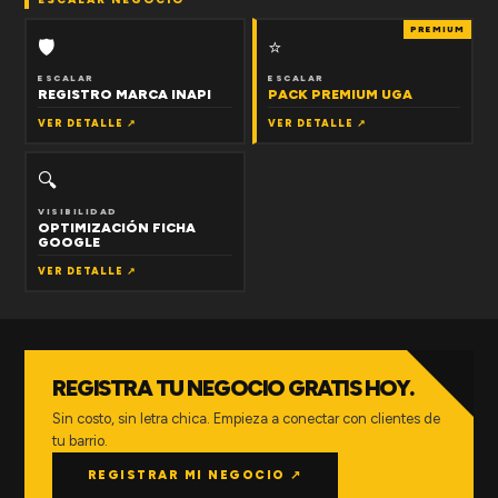
PREMIUM
🛡
⭐
ESCALAR
ESCALAR
REGISTRO MARCA INAPI
PACK PREMIUM UGA
VER DETALLE ↗
VER DETALLE ↗
🔍
VISIBILIDAD
OPTIMIZACIÓN FICHA
GOOGLE
VER DETALLE ↗
REGISTRA TU NEGOCIO GRATIS HOY.
Sin costo, sin letra chica. Empieza a conectar con clientes de
tu barrio.
REGISTRAR MI NEGOCIO ↗