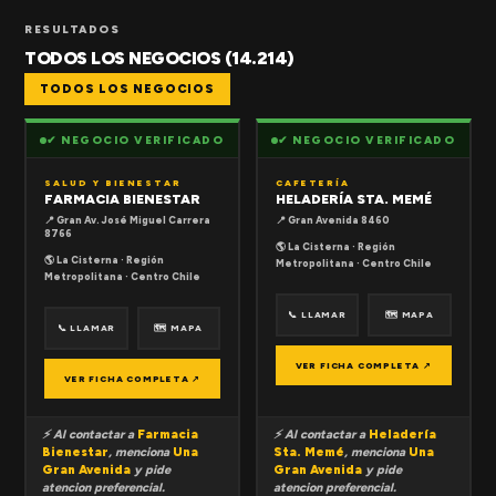
RESULTADOS
TODOS LOS NEGOCIOS (14.214)
TODOS LOS NEGOCIOS
✔ NEGOCIO VERIFICADO
✔ NEGOCIO VERIFICADO
SALUD Y BIENESTAR
CAFETERÍA
FARMACIA BIENESTAR
HELADERÍA STA. MEMÉ
📍 Gran Av. José Miguel Carrera
📍 Gran Avenida 8460
8766
🌎 La Cisterna · Región
🌎 La Cisterna · Región
Metropolitana · Centro Chile
Metropolitana · Centro Chile
📞 LLAMAR
🗺 MAPA
📞 LLAMAR
🗺 MAPA
VER FICHA COMPLETA ↗
VER FICHA COMPLETA ↗
⚡ Al contactar a
Farmacia
⚡ Al contactar a
Heladería
Bienestar
, menciona
Una
Sta. Memé
, menciona
Una
Gran Avenida
y pide
Gran Avenida
y pide
atencion preferencial.
atencion preferencial.