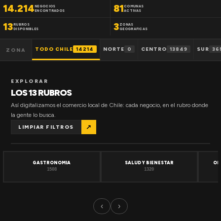
14.214
81
NEGOCIOS
COMUNAS
ENCONTRADOS
ACTIVAS
13
3
RUBROS
ZONAS
DISPONIBLES
GEOGRAFICAS
TODO CHILE
14214
NORTE
0
CENTRO
13849
SUR
36
ZONA
EXPLORAR
LOS 13 RUBROS
Así digitalizamos el comercio local de Chile: cada negocio, en el rubro donde
la gente lo busca.
↗
LIMPIAR FILTROS
GASTRONOMIA
SALUD Y BIENESTAR
OF
1508
1320
‹
›