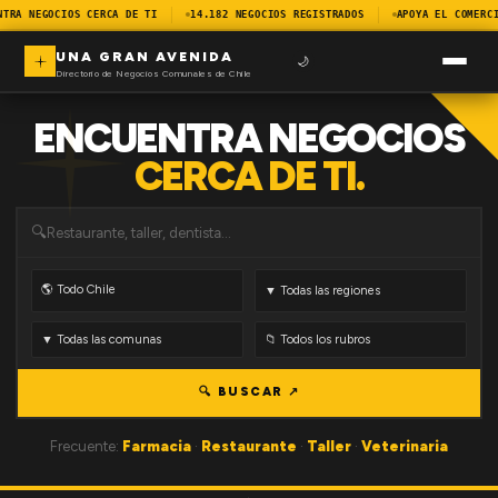
NTRA NEGOCIOS CERCA DE TI
14.182 NEGOCIOS REGISTRADOS
APOYA EL COMERCI
UNA GRAN AVENIDA
🌙
Directorio de Negocios Comunales de Chile
ENCUENTRA NEGOCIOS
CERCA DE TI.
🔍
🔍 BUSCAR ↗
Frecuente:
Farmacia
·
Restaurante
·
Taller
·
Veterinaria