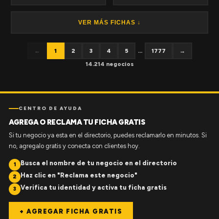
VER MÁS FICHAS ↓
←
1
2
3
4
5
...
1777
→
14.214 negocios
CENTRO DE AYUDA
AGREGA O RECLAMA TU FICHA GRATIS
Si tu negocio ya esta en el directorio, puedes reclamarlo en minutos. Si
no, agregalo gratis y conecta con clientes hoy.
Busca el nombre de tu negocio en el directorio
1
Haz clic en "Reclama este negocio"
2
Verifica tu identidad y activa tu ficha gratis
3
+ AGREGAR FICHA GRATIS