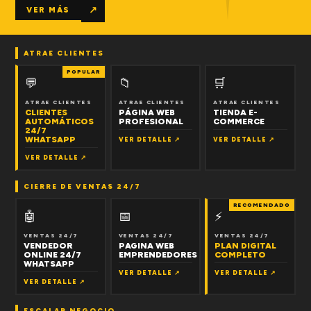
↗
VER MÁS
ATRAE CLIENTES
POPULAR
💬
📁
🛒
ATRAE CLIENTES
ATRAE CLIENTES
ATRAE CLIENTES
CLIENTES
PÁGINA WEB
TIENDA E-
AUTOMÁTICOS
PROFESIONAL
COMMERCE
24/7
WHATSAPP
VER DETALLE ↗
VER DETALLE ↗
VER DETALLE ↗
CIERRE DE VENTAS 24/7
RECOMENDADO
🤖
📅
⚡
VENTAS 24/7
VENTAS 24/7
VENTAS 24/7
VENDEDOR
PAGINA WEB
PLAN DIGITAL
ONLINE 24/7
EMPRENDEDORES
COMPLETO
WHATSAPP
VER DETALLE ↗
VER DETALLE ↗
VER DETALLE ↗
ESCALAR NEGOCIO