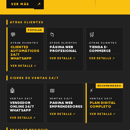
↗
VER MÁS
ATRAE CLIENTES
POPULAR
💬
📁
🛒
ATRAE CLIENTES
ATRAE CLIENTES
ATRAE CLIENTES
CLIENTES
PÁGINA WEB
TIENDA E-
AUTOMÁTICOS
PROFESIONAL
COMMERCE
24/7
WHATSAPP
VER DETALLE ↗
VER DETALLE ↗
VER DETALLE ↗
CIERRE DE VENTAS 24/7
RECOMENDADO
🤖
📅
⚡
VENTAS 24/7
VENTAS 24/7
VENTAS 24/7
VENDEDOR
PAGINA WEB
PLAN DIGITAL
ONLINE 24/7
EMPRENDEDORES
COMPLETO
WHATSAPP
VER DETALLE ↗
VER DETALLE ↗
VER DETALLE ↗
ESCALAR NEGOCIO