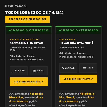
RESULTADOS
TODOS LOS NEGOCIOS (14.214)
TODOS LOS NEGOCIOS
✔ NEGOCIO VERIFICADO
✔ NEGOCIO VERIFICADO
SALUD Y BIENESTAR
CAFETERÍA
FARMACIA BIENESTAR
HELADERÍA STA. MEMÉ
📍 Gran Av. José Miguel Carrera
📍 Gran Avenida 8460
8766
🌎 La Cisterna · Región
🌎 La Cisterna · Región
Metropolitana · Centro Chile
Metropolitana · Centro Chile
📞 LLAMAR
🗺 MAPA
📞 LLAMAR
🗺 MAPA
VER FICHA COMPLETA ↗
VER FICHA COMPLETA ↗
⚡ Al contactar a
Farmacia
⚡ Al contactar a
Heladería
Bienestar
, menciona
Una
Sta. Memé
, menciona
Una
Gran Avenida
y pide
Gran Avenida
y pide
atencion preferencial.
atencion preferencial.