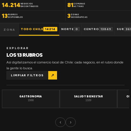
14.214
81
NEGOCIOS
COMUNAS
ENCONTRADOS
ACTIVAS
13
3
RUBROS
ZONAS
DISPONIBLES
GEOGRAFICAS
TODO CHILE
14214
NORTE
0
CENTRO
13849
SUR
36
ZONA
EXPLORAR
LOS 13 RUBROS
Así digitalizamos el comercio local de Chile: cada negocio, en el rubro donde
la gente lo busca.
↗
LIMPIAR FILTROS
GASTRONOMIA
SALUD Y BIENESTAR
OF
1508
1320
‹
›