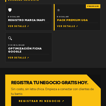
PREMIUM
🛡
⭐
ESCALAR
ESCALAR
REGISTRO MARCA INAPI
PACK PREMIUM UGA
VER DETALLE ↗
VER DETALLE ↗
🔍
VISIBILIDAD
OPTIMIZACIÓN FICHA
GOOGLE
VER DETALLE ↗
REGISTRA TU NEGOCIO GRATIS HOY.
Sin costo, sin letra chica. Empieza a conectar con clientes de
tu barrio.
REGISTRAR MI NEGOCIO ↗