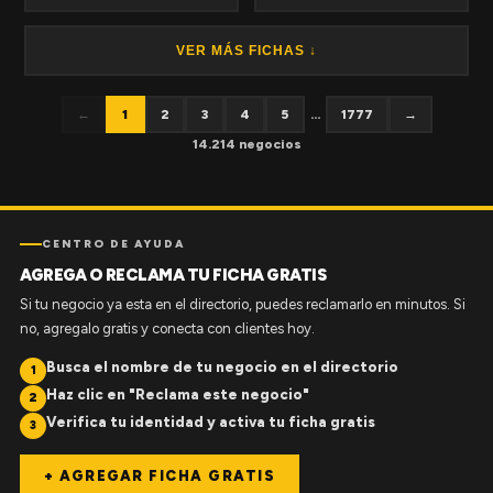
VER MÁS FICHAS ↓
←
1
2
3
4
5
...
1777
→
14.214 negocios
CENTRO DE AYUDA
AGREGA O RECLAMA TU FICHA GRATIS
Si tu negocio ya esta en el directorio, puedes reclamarlo en minutos. Si
no, agregalo gratis y conecta con clientes hoy.
Busca el nombre de tu negocio en el directorio
1
Haz clic en "Reclama este negocio"
2
Verifica tu identidad y activa tu ficha gratis
3
+ AGREGAR FICHA GRATIS