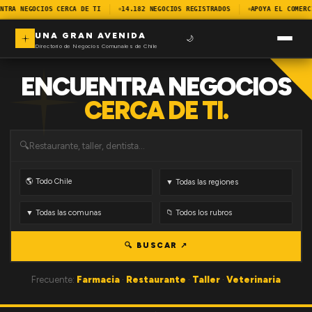
NTRA NEGOCIOS CERCA DE TI
14.182 NEGOCIOS REGISTRADOS
APOYA EL COMERC
UNA GRAN AVENIDA
🌙
Directorio de Negocios Comunales de Chile
ENCUENTRA NEGOCIOS
CERCA DE TI.
🔍
🔍 BUSCAR ↗
Frecuente:
Farmacia
·
Restaurante
·
Taller
·
Veterinaria