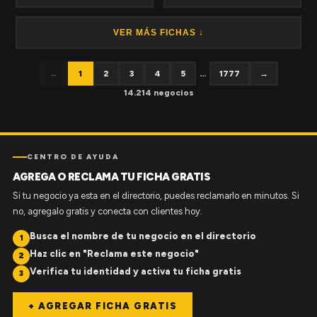
VER MÁS FICHAS ↓
←
1
2
3
4
5
...
1777
→
14.214 negocios
CENTRO DE AYUDA
AGREGA O RECLAMA TU FICHA GRATIS
Si tu negocio ya esta en el directorio, puedes reclamarlo en minutos. Si
no, agregalo gratis y conecta con clientes hoy.
Busca el nombre de tu negocio en el directorio
1
Haz clic en "Reclama este negocio"
2
Verifica tu identidad y activa tu ficha gratis
3
+ AGREGAR FICHA GRATIS