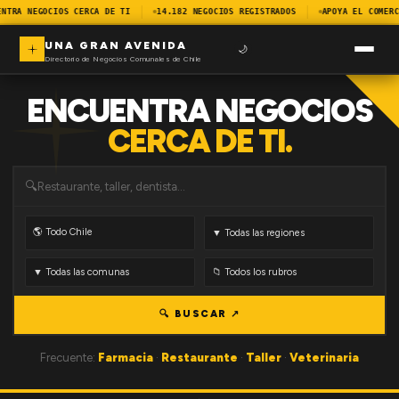
NTRA NEGOCIOS CERCA DE TI
14.182 NEGOCIOS REGISTRADOS
APOYA EL COMERC
UNA GRAN AVENIDA
🌙
Directorio de Negocios Comunales de Chile
ENCUENTRA NEGOCIOS
CERCA DE TI.
🔍
🔍 BUSCAR ↗
Frecuente:
Farmacia
·
Restaurante
·
Taller
·
Veterinaria