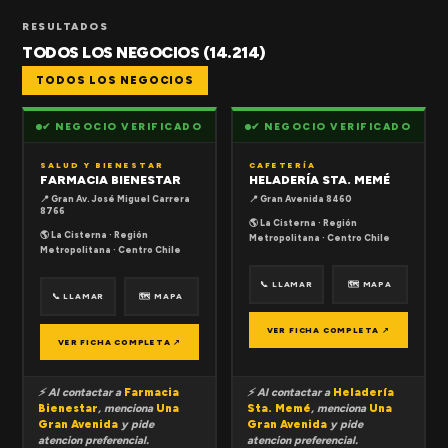
RESULTADOS
TODOS LOS NEGOCIOS (14.214)
TODOS LOS NEGOCIOS
✔ NEGOCIO VERIFICADO
✔ NEGOCIO VERIFICADO
SALUD Y BIENESTAR
CAFETERÍA
FARMACIA BIENESTAR
HELADERÍA STA. MEMÉ
📍 Gran Av. José Miguel Carrera
📍 Gran Avenida 8460
8766
🌎 La Cisterna · Región
🌎 La Cisterna · Región
Metropolitana · Centro Chile
Metropolitana · Centro Chile
📞 LLAMAR
🗺 MAPA
📞 LLAMAR
🗺 MAPA
VER FICHA COMPLETA ↗
VER FICHA COMPLETA ↗
⚡ Al contactar a
Farmacia
⚡ Al contactar a
Heladería
Bienestar
, menciona
Una
Sta. Memé
, menciona
Una
Gran Avenida
y pide
Gran Avenida
y pide
atencion preferencial.
atencion preferencial.