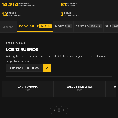
14.214
81
NEGOCIOS
COMUNAS
ENCONTRADOS
ACTIVAS
13
3
RUBROS
ZONAS
DISPONIBLES
GEOGRAFICAS
TODO CHILE
14214
NORTE
0
CENTRO
13849
SUR
36
ZONA
EXPLORAR
LOS 13 RUBROS
Así digitalizamos el comercio local de Chile: cada negocio, en el rubro donde
la gente lo busca.
↗
LIMPIAR FILTROS
GASTRONOMIA
SALUD Y BIENESTAR
OF
1508
1320
‹
›