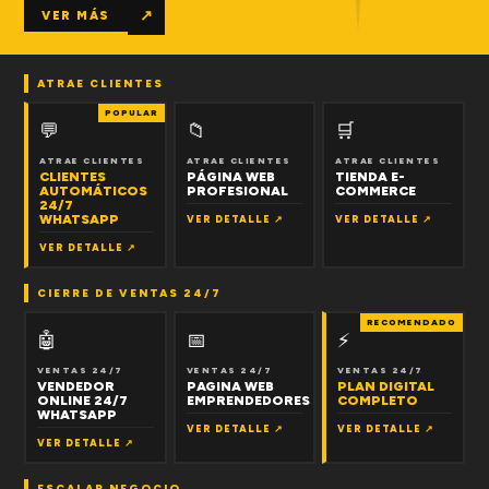
↗
VER MÁS
ATRAE CLIENTES
POPULAR
💬
📁
🛒
ATRAE CLIENTES
ATRAE CLIENTES
ATRAE CLIENTES
CLIENTES
PÁGINA WEB
TIENDA E-
AUTOMÁTICOS
PROFESIONAL
COMMERCE
24/7
WHATSAPP
VER DETALLE ↗
VER DETALLE ↗
VER DETALLE ↗
CIERRE DE VENTAS 24/7
RECOMENDADO
🤖
📅
⚡
VENTAS 24/7
VENTAS 24/7
VENTAS 24/7
VENDEDOR
PAGINA WEB
PLAN DIGITAL
ONLINE 24/7
EMPRENDEDORES
COMPLETO
WHATSAPP
VER DETALLE ↗
VER DETALLE ↗
VER DETALLE ↗
ESCALAR NEGOCIO