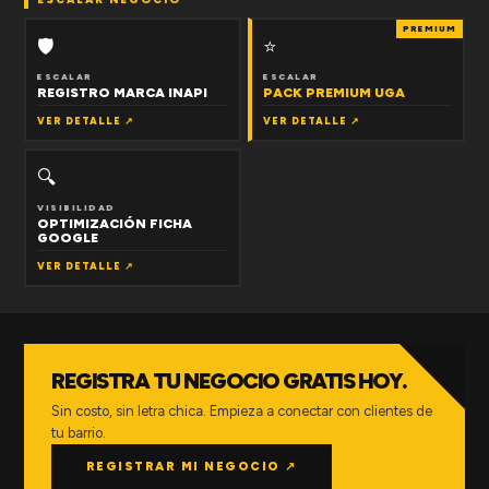
PREMIUM
🛡
⭐
ESCALAR
ESCALAR
REGISTRO MARCA INAPI
PACK PREMIUM UGA
VER DETALLE ↗
VER DETALLE ↗
🔍
VISIBILIDAD
OPTIMIZACIÓN FICHA
GOOGLE
VER DETALLE ↗
REGISTRA TU NEGOCIO GRATIS HOY.
Sin costo, sin letra chica. Empieza a conectar con clientes de
tu barrio.
REGISTRAR MI NEGOCIO ↗