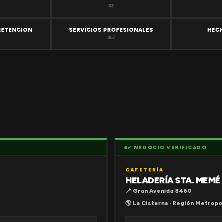
63
RETENCION
SERVICIOS PROFESIONALES
HEC
357
✔ NEGOCIO VERIFICADO
CAFETERÍA
HELADERÍA STA. MEMÉ
📍 Gran Avenida 8460
🌎 La Cisterna · Región Metropo