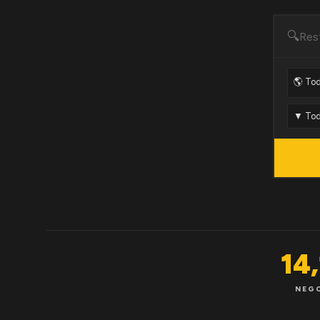
🔍
14
NEG