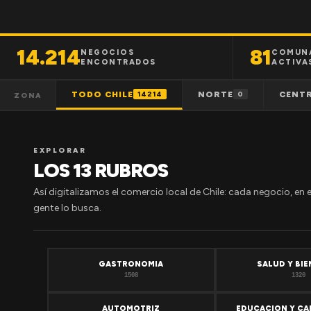
14.214
81
NEGOCIOS
COMUN
ENCONTRADOS
ACTIVA
TODO CHILE
NORTE
CENT
14214
0
ZONA
EXPLORAR
LOS 13 RUBROS
Así digitalizamos el comercio local de Chile: cada negocio, en 
gente lo busca.
GASTRONOMIA
SALUD Y BI
1508
1320
AUTOMOTRIZ
EDUCACION Y CA