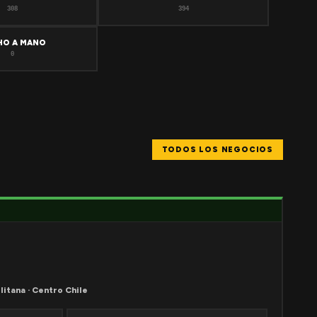
308
394
HO A MANO
0
TODOS LOS NEGOCIOS
litana · Centro Chile