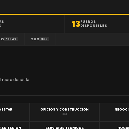
13
AS
RUBROS
S
DISPONIBLES
RO
SUR
13849
365
el rubro donde la
ENESTAR
OFICIOS Y CONSTRUCCION
NEGOCI
503
PACITACION
SERVICIOS TECNICOS
HOGAR