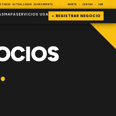
ORIO ACTUALIZADO DIARIAMENTE
NORTE · CENTRO · SUR
E
AS
MAPA
SERVICIOS UGA
+ REGISTRAR NEGOCIO
OCIOS
.