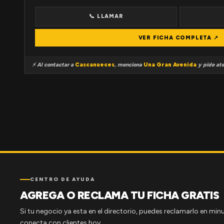
📞 LLAMAR
VER FICHA COMPLETA ↗
⚡ Al contactar a
Cascanueces
, menciona
Una Gran Avenida
y pide ate
CENTRO DE AYUDA
AGREGA O RECLAMA TU FICHA GRATIS
Si tu negocio ya esta en el directorio, puedes reclamarlo en minu
conecta con clientes hoy.