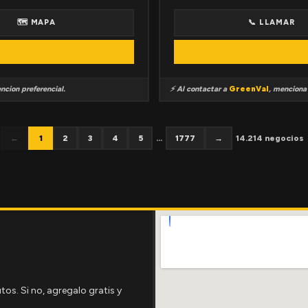
🗺 MAPA
📞 LLAMAR
ncion preferencial.
⚡ Al contactar a
GreenVal
, mencion
←
1
2
3
4
5
...
1777
→
14.214 negocios
tos. Si no, agregalo gratis y