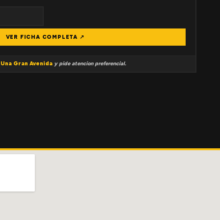
VER FICHA COMPLETA ↗
a
Una Gran Avenida
y pide atencion preferencial.