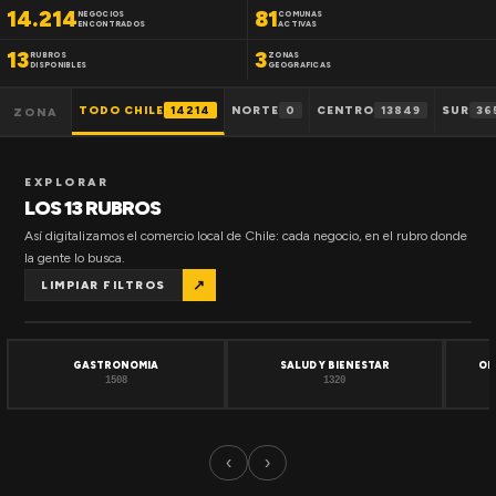
14.214
81
NEGOCIOS
COMUNAS
ENCONTRADOS
ACTIVAS
13
3
RUBROS
ZONAS
DISPONIBLES
GEOGRAFICAS
TODO CHILE
14214
NORTE
0
CENTRO
13849
SUR
36
ZONA
EXPLORAR
LOS 13 RUBROS
Así digitalizamos el comercio local de Chile: cada negocio, en el rubro donde
la gente lo busca.
↗
LIMPIAR FILTROS
GASTRONOMIA
SALUD Y BIENESTAR
OF
1508
1320
‹
›