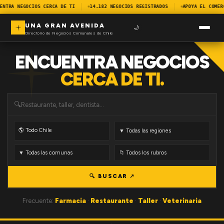
ENTRA NEGOCIOS CERCA DE TI
14.182 NEGOCIOS REGISTRADOS
APOYA EL COMER
UNA GRAN AVENIDA
🌙
Directorio de Negocios Comunales de Chile
ENCUENTRA NEGOCIOS
CERCA DE TI.
🔍
🔍 BUSCAR ↗
Frecuente:
Farmacia
·
Restaurante
·
Taller
·
Veterinaria