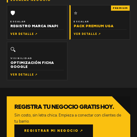
PREMIUM
🛡
⭐
ESCALAR
ESCALAR
REGISTRO MARCA INAPI
PACK PREMIUM UGA
VER DETALLE ↗
VER DETALLE ↗
🔍
VISIBILIDAD
OPTIMIZACIÓN FICHA
GOOGLE
VER DETALLE ↗
REGISTRA TU NEGOCIO GRATIS HOY.
Sin costo, sin letra chica. Empieza a conectar con clientes de
tu barrio.
REGISTRAR MI NEGOCIO ↗