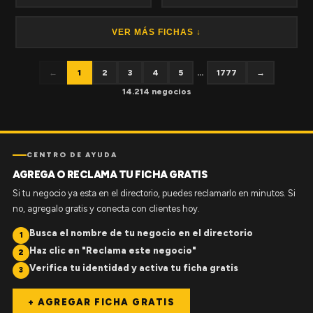
VER MÁS FICHAS ↓
←
1
2
3
4
5
...
1777
→
14.214 negocios
CENTRO DE AYUDA
AGREGA O RECLAMA TU FICHA GRATIS
Si tu negocio ya esta en el directorio, puedes reclamarlo en minutos. Si
no, agregalo gratis y conecta con clientes hoy.
Busca el nombre de tu negocio en el directorio
1
Haz clic en "Reclama este negocio"
2
Verifica tu identidad y activa tu ficha gratis
3
+ AGREGAR FICHA GRATIS