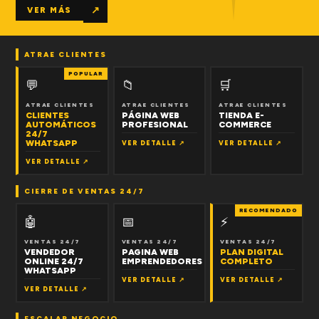
↗
VER MÁS
ATRAE CLIENTES
POPULAR
💬
📁
🛒
ATRAE CLIENTES
ATRAE CLIENTES
ATRAE CLIENTES
CLIENTES
PÁGINA WEB
TIENDA E-
AUTOMÁTICOS
PROFESIONAL
COMMERCE
24/7
WHATSAPP
VER DETALLE ↗
VER DETALLE ↗
VER DETALLE ↗
CIERRE DE VENTAS 24/7
RECOMENDADO
🤖
📅
⚡
VENTAS 24/7
VENTAS 24/7
VENTAS 24/7
VENDEDOR
PAGINA WEB
PLAN DIGITAL
ONLINE 24/7
EMPRENDEDORES
COMPLETO
WHATSAPP
VER DETALLE ↗
VER DETALLE ↗
VER DETALLE ↗
ESCALAR NEGOCIO