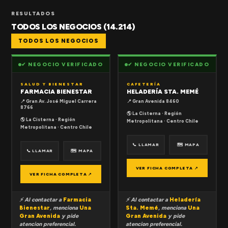
RESULTADOS
TODOS LOS NEGOCIOS (14.214)
TODOS LOS NEGOCIOS
✔ NEGOCIO VERIFICADO
✔ NEGOCIO VERIFICADO
SALUD Y BIENESTAR
CAFETERÍA
FARMACIA BIENESTAR
HELADERÍA STA. MEMÉ
📍 Gran Av. José Miguel Carrera
📍 Gran Avenida 8460
8766
🌎 La Cisterna · Región
🌎 La Cisterna · Región
Metropolitana · Centro Chile
Metropolitana · Centro Chile
📞 LLAMAR
🗺 MAPA
📞 LLAMAR
🗺 MAPA
VER FICHA COMPLETA ↗
VER FICHA COMPLETA ↗
⚡ Al contactar a
Farmacia
⚡ Al contactar a
Heladería
Bienestar
, menciona
Una
Sta. Memé
, menciona
Una
Gran Avenida
y pide
Gran Avenida
y pide
atencion preferencial.
atencion preferencial.