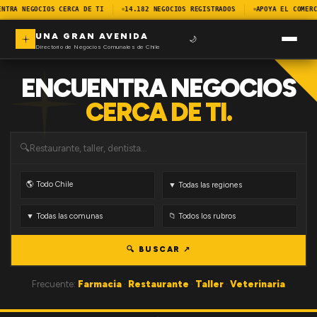
ENTRA NEGOCIOS CERCA DE TI
14.182 NEGOCIOS REGISTRADOS
APOYA EL COMERC
UNA GRAN AVENIDA
🌙
Directorio de Negocios Comunales de Chile
ENCUENTRA NEGOCIOS
CERCA DE TI.
🔍
🔍 BUSCAR ↗
Frecuente:
Farmacia
·
Restaurante
·
Taller
·
Veterinaria