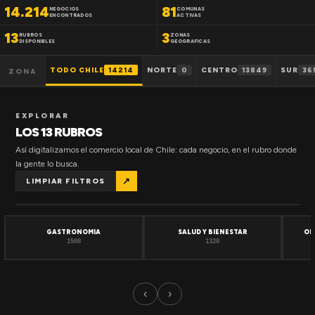
14.214
81
NEGOCIOS
COMUNAS
ENCONTRADOS
ACTIVAS
13
3
RUBROS
ZONAS
DISPONIBLES
GEOGRAFICAS
TODO CHILE
14214
NORTE
0
CENTRO
13849
SUR
36
ZONA
EXPLORAR
LOS 13 RUBROS
Así digitalizamos el comercio local de Chile: cada negocio, en el rubro donde
la gente lo busca.
↗
LIMPIAR FILTROS
GASTRONOMIA
SALUD Y BIENESTAR
OF
1508
1320
‹
›