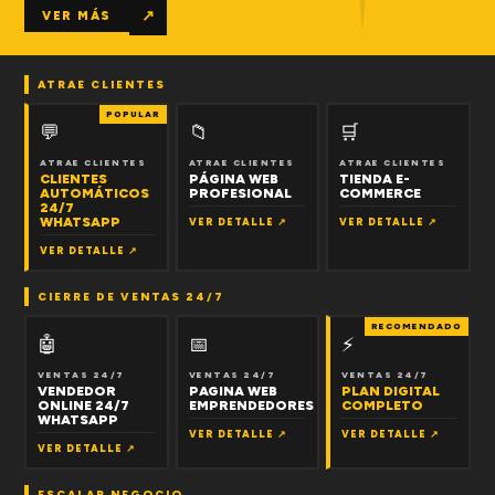
↗
VER MÁS
ATRAE CLIENTES
POPULAR
💬
📁
🛒
ATRAE CLIENTES
ATRAE CLIENTES
ATRAE CLIENTES
CLIENTES
PÁGINA WEB
TIENDA E-
AUTOMÁTICOS
PROFESIONAL
COMMERCE
24/7
WHATSAPP
VER DETALLE ↗
VER DETALLE ↗
VER DETALLE ↗
CIERRE DE VENTAS 24/7
RECOMENDADO
🤖
📅
⚡
VENTAS 24/7
VENTAS 24/7
VENTAS 24/7
VENDEDOR
PAGINA WEB
PLAN DIGITAL
ONLINE 24/7
EMPRENDEDORES
COMPLETO
WHATSAPP
VER DETALLE ↗
VER DETALLE ↗
VER DETALLE ↗
ESCALAR NEGOCIO