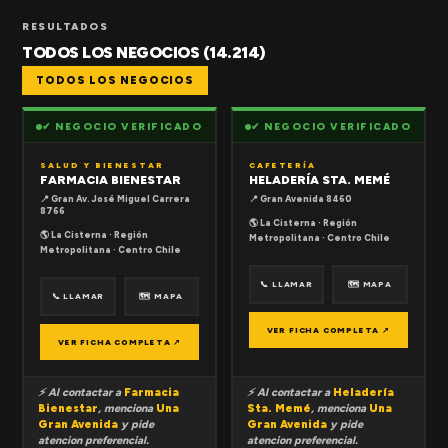
RESULTADOS
TODOS LOS NEGOCIOS (14.214)
TODOS LOS NEGOCIOS
✔ NEGOCIO VERIFICADO
✔ NEGOCIO VERIFICADO
SALUD Y BIENESTAR
CAFETERÍA
FARMACIA BIENESTAR
HELADERÍA STA. MEMÉ
📍 Gran Av. José Miguel Carrera
📍 Gran Avenida 8460
8766
🌎 La Cisterna · Región
🌎 La Cisterna · Región
Metropolitana · Centro Chile
Metropolitana · Centro Chile
📞 LLAMAR
🗺 MAPA
📞 LLAMAR
🗺 MAPA
VER FICHA COMPLETA ↗
VER FICHA COMPLETA ↗
⚡ Al contactar a
Farmacia
⚡ Al contactar a
Heladería
Bienestar
, menciona
Una
Sta. Memé
, menciona
Una
Gran Avenida
y pide
Gran Avenida
y pide
atencion preferencial.
atencion preferencial.