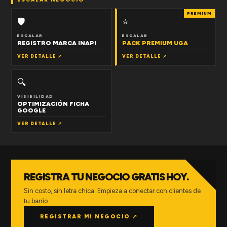
PREMIUM
🛡
⭐
ESCALAR
ESCALAR
REGISTRO MARCA INAPI
PACK PREMIUM UGA
VER DETALLE ↗
VER DETALLE ↗
🔍
VISIBILIDAD
OPTIMIZACIÓN FICHA
GOOGLE
VER DETALLE ↗
REGISTRA TU NEGOCIO GRATIS HOY.
Sin costo, sin letra chica. Empieza a conectar con clientes de
tu barrio.
REGISTRAR MI NEGOCIO ↗