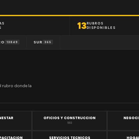
13
AS
RUBROS
S
DISPONIBLES
RO
SUR
13849
365
el rubro donde la
ENESTAR
OFICIOS Y CONSTRUCCION
NEGOCI
503
PACITACION
SERVICIOS TECNICOS
HOGAR