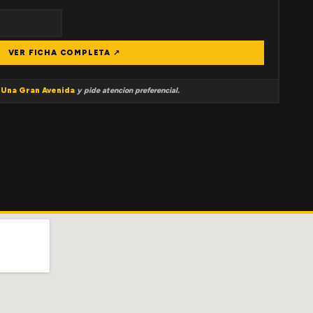
VER FICHA COMPLETA ↗
a
Una Gran Avenida
y pide atencion preferencial.