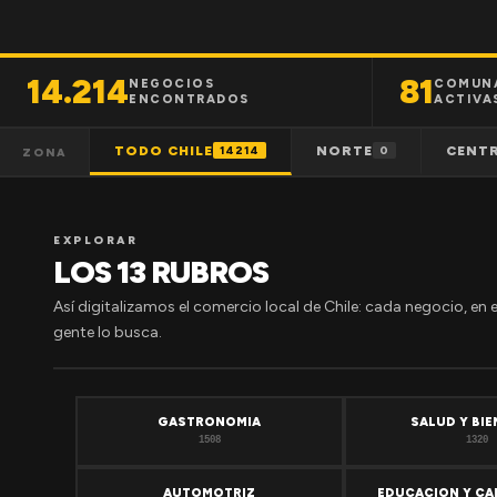
14.214
81
NEGOCIOS
COMUN
ENCONTRADOS
ACTIVA
TODO CHILE
NORTE
CENT
14214
0
ZONA
EXPLORAR
LOS 13 RUBROS
Así digitalizamos el comercio local de Chile: cada negocio, en 
gente lo busca.
GASTRONOMIA
SALUD Y BI
1508
1320
AUTOMOTRIZ
EDUCACION Y CA