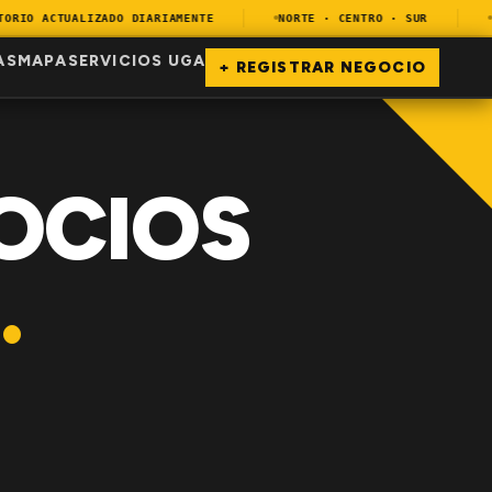
IO ACTUALIZADO DIARIAMENTE
NORTE · CENTRO · SUR
EN
AS
MAPA
SERVICIOS UGA
+ REGISTRAR NEGOCIO
OCIOS
.