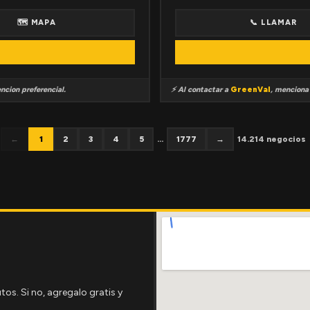
🗺 MAPA
📞 LLAMAR
ncion preferencial.
⚡ Al contactar a
GreenVal
, mencion
←
1
2
3
4
5
...
1777
→
14.214 negocios
tos. Si no, agregalo gratis y