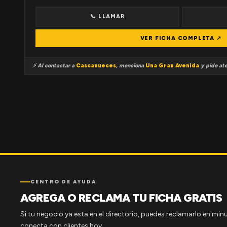
📞 LLAMAR
VER FICHA COMPLETA ↗
⚡ Al contactar a
Cascanueces
, menciona
Una Gran Avenida
y pide ate
CENTRO DE AYUDA
AGREGA O RECLAMA TU FICHA GRATIS
Si tu negocio ya esta en el directorio, puedes reclamarlo en minu
conecta con clientes hoy.