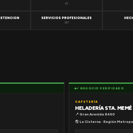
63
RETENCION
SERVICIOS PROFESIONALES
HEC
357
✔ NEGOCIO VERIFICADO
CAFETERÍA
HELADERÍA STA. MEMÉ
📍 Gran Avenida 8460
🌎 La Cisterna · Región Metropo