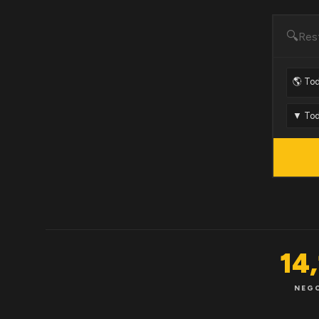
🔍
14
NEG