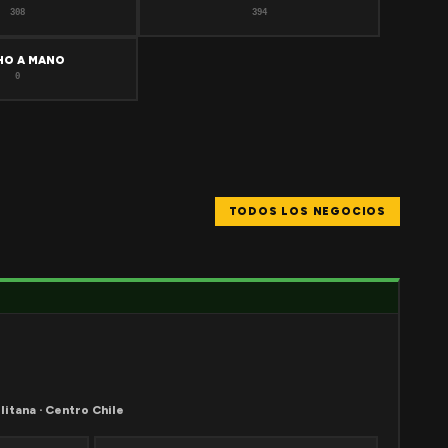
308
394
HO A MANO
0
TODOS LOS NEGOCIOS
litana · Centro Chile