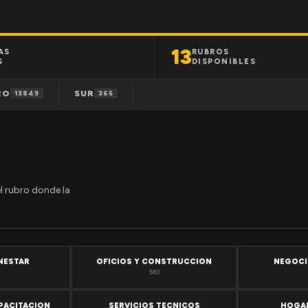
13
AS
RUBROS
S
DISPONIBLES
RO
SUR
13849
365
el rubro donde la
ENESTAR
OFICIOS Y CONSTRUCCION
NEGOCI
503
PACITACION
SERVICIOS TECNICOS
HOGAR