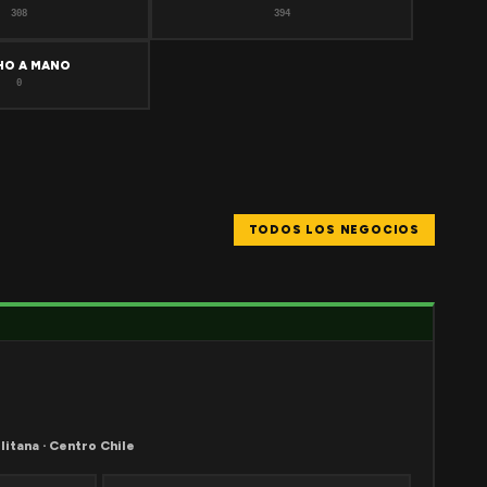
308
394
HO A MANO
0
TODOS LOS NEGOCIOS
litana · Centro Chile