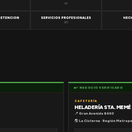
63
RETENCION
SERVICIOS PROFESIONALES
HEC
357
✔ NEGOCIO VERIFICADO
CAFETERÍA
HELADERÍA STA. MEMÉ
📍 Gran Avenida 8460
🌎 La Cisterna · Región Metropo