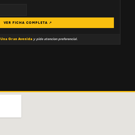
VER FICHA COMPLETA ↗
a
Una Gran Avenida
y pide atencion preferencial.