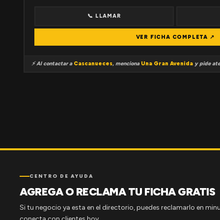
📞 LLAMAR
VER FICHA COMPLETA ↗
⚡ Al contactar a
Cascanueces
, menciona
Una Gran Avenida
y pide ate
CENTRO DE AYUDA
AGREGA O RECLAMA TU FICHA GRATIS
Si tu negocio ya esta en el directorio, puedes reclamarlo en minu
conecta con clientes hoy.