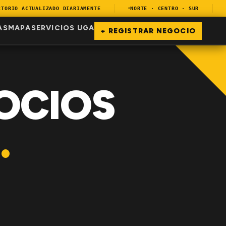
RIO ACTUALIZADO DIARIAMENTE
NORTE · CENTRO · SUR
EN
AS
MAPA
SERVICIOS UGA
+ REGISTRAR NEGOCIO
OCIOS
.