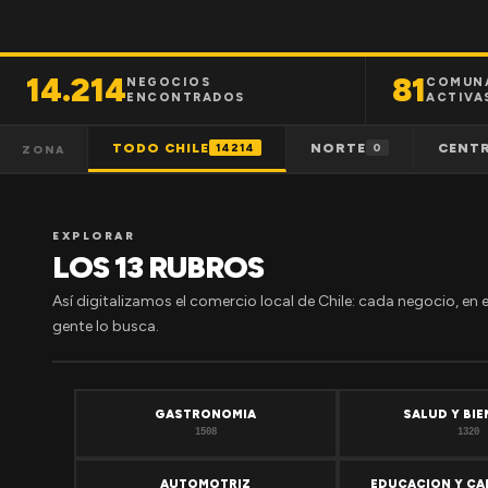
14.214
81
NEGOCIOS
COMUN
ENCONTRADOS
ACTIVA
TODO CHILE
NORTE
CENT
14214
0
ZONA
EXPLORAR
LOS 13 RUBROS
Así digitalizamos el comercio local de Chile: cada negocio, en 
gente lo busca.
GASTRONOMIA
SALUD Y BI
1508
1320
AUTOMOTRIZ
EDUCACION Y CA