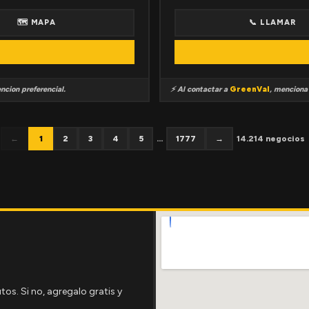
🗺 MAPA
📞 LLAMAR
ncion preferencial.
⚡ Al contactar a
GreenVal
, mencion
←
1
2
3
4
5
...
1777
→
14.214 negocios
tos. Si no, agregalo gratis y