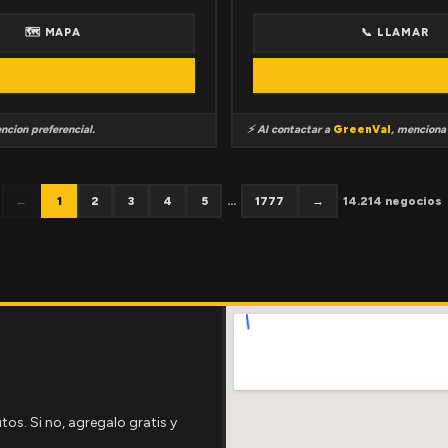
🗺 MAPA
📞 LLAMAR
ncion preferencial.
⚡ Al contactar a
GreenVal
, mencion
←
1
2
3
4
5
...
1777
→
14.214 negocios
tos. Si no, agregalo gratis y