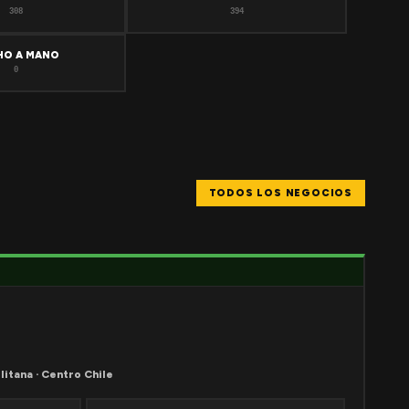
308
394
HO A MANO
0
TODOS LOS NEGOCIOS
litana · Centro Chile