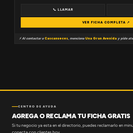
📞 LLAMAR
VER FICHA COMPLETA ↗
⚡ Al contactar a
Cascanueces
, menciona
Una Gran Avenida
y pide ate
CENTRO DE AYUDA
AGREGA O RECLAMA TU FICHA GRATIS
Si tu negocio ya esta en el directorio, puedes reclamarlo en minu
conecta con clientes hoy.