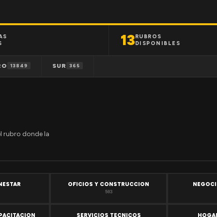
13
AS
RUBROS
S
DISPONIBLES
RO
SUR
13849
365
el rubro donde la
ENESTAR
OFICIOS Y CONSTRUCCION
NEGOCI
503
PACITACION
SERVICIOS TECNICOS
HOGAR