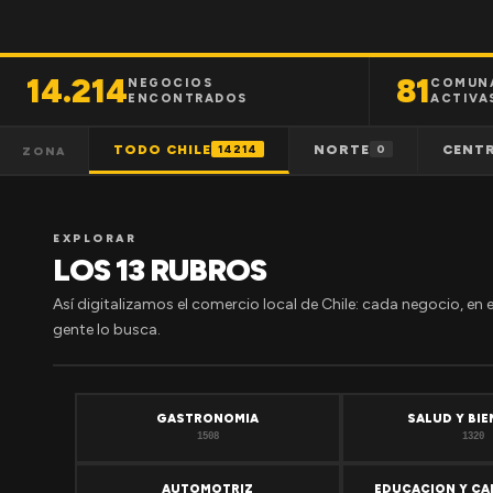
14.214
81
NEGOCIOS
COMUN
ENCONTRADOS
ACTIVA
TODO CHILE
NORTE
CENT
14214
0
ZONA
EXPLORAR
LOS 13 RUBROS
Así digitalizamos el comercio local de Chile: cada negocio, en 
gente lo busca.
GASTRONOMIA
SALUD Y BI
1508
1320
AUTOMOTRIZ
EDUCACION Y CA