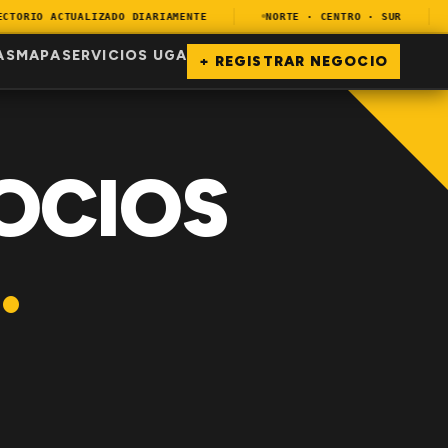
ORIO ACTUALIZADO DIARIAMENTE
NORTE · CENTRO · SUR
E
AS
MAPA
SERVICIOS UGA
+ REGISTRAR NEGOCIO
OCIOS
.