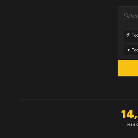
🔍
14
NEG