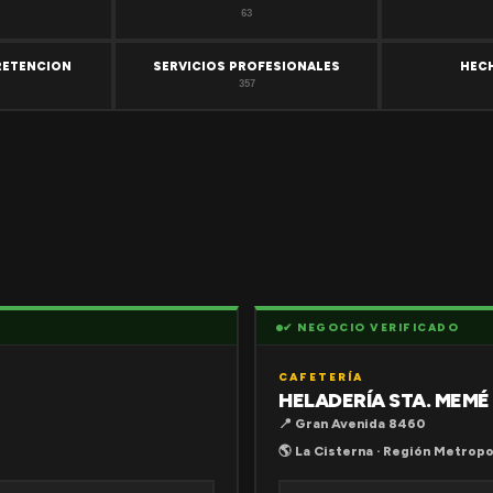
63
RETENCION
SERVICIOS PROFESIONALES
HEC
357
✔ NEGOCIO VERIFICADO
CAFETERÍA
HELADERÍA STA. MEMÉ
📍 Gran Avenida 8460
🌎 La Cisterna · Región Metropo