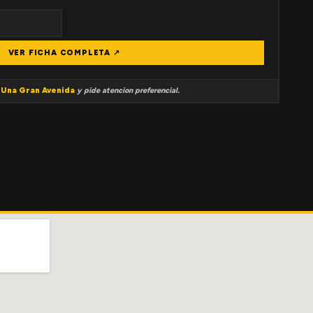
VER FICHA COMPLETA ↗
a
Una Gran Avenida
y pide atencion preferencial.