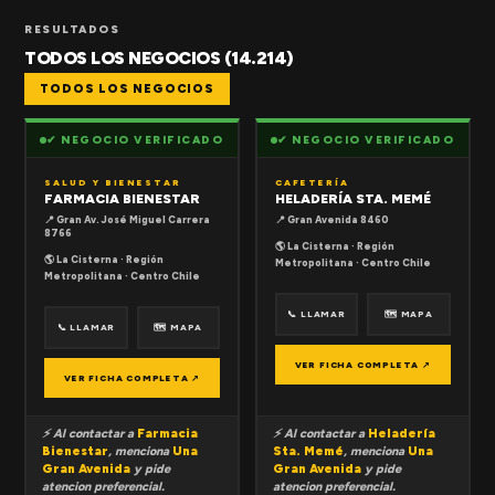
RESULTADOS
TODOS LOS NEGOCIOS (14.214)
TODOS LOS NEGOCIOS
✔ NEGOCIO VERIFICADO
✔ NEGOCIO VERIFICADO
SALUD Y BIENESTAR
CAFETERÍA
FARMACIA BIENESTAR
HELADERÍA STA. MEMÉ
📍 Gran Av. José Miguel Carrera
📍 Gran Avenida 8460
8766
🌎 La Cisterna · Región
🌎 La Cisterna · Región
Metropolitana · Centro Chile
Metropolitana · Centro Chile
📞 LLAMAR
🗺 MAPA
📞 LLAMAR
🗺 MAPA
VER FICHA COMPLETA ↗
VER FICHA COMPLETA ↗
⚡ Al contactar a
Farmacia
⚡ Al contactar a
Heladería
Bienestar
, menciona
Una
Sta. Memé
, menciona
Una
Gran Avenida
y pide
Gran Avenida
y pide
atencion preferencial.
atencion preferencial.