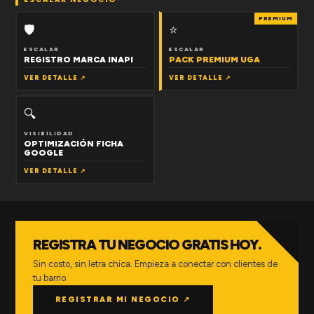
PREMIUM
🛡
⭐
ESCALAR
ESCALAR
REGISTRO MARCA INAPI
PACK PREMIUM UGA
VER DETALLE ↗
VER DETALLE ↗
🔍
VISIBILIDAD
OPTIMIZACIÓN FICHA
GOOGLE
VER DETALLE ↗
REGISTRA TU NEGOCIO GRATIS HOY.
Sin costo, sin letra chica. Empieza a conectar con clientes de
tu barrio.
REGISTRAR MI NEGOCIO ↗