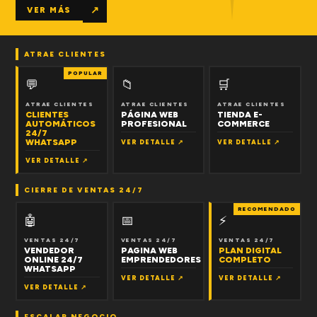
↗
VER MÁS
ATRAE CLIENTES
POPULAR
💬
📁
🛒
ATRAE CLIENTES
ATRAE CLIENTES
ATRAE CLIENTES
CLIENTES
PÁGINA WEB
TIENDA E-
AUTOMÁTICOS
PROFESIONAL
COMMERCE
24/7
WHATSAPP
VER DETALLE ↗
VER DETALLE ↗
VER DETALLE ↗
CIERRE DE VENTAS 24/7
RECOMENDADO
🤖
📅
⚡
VENTAS 24/7
VENTAS 24/7
VENTAS 24/7
VENDEDOR
PAGINA WEB
PLAN DIGITAL
ONLINE 24/7
EMPRENDEDORES
COMPLETO
WHATSAPP
VER DETALLE ↗
VER DETALLE ↗
VER DETALLE ↗
ESCALAR NEGOCIO