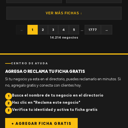
VER MÁS FICHAS ↓
←
1
2
3
4
5
...
1777
→
14.214 negocios
CENTRO DE AYUDA
AGREGA O RECLAMA TU FICHA GRATIS
Si tu negocio ya esta en el directorio, puedes reclamarlo en minutos. Si
no, agregalo gratis y conecta con clientes hoy.
Busca el nombre de tu negocio en el directorio
1
Haz clic en "Reclama este negocio"
2
Verifica tu identidad y activa tu ficha gratis
3
+ AGREGAR FICHA GRATIS