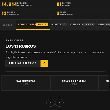
14.214
81
NEGOCIOS
COMUNAS
ENCONTRADOS
ACTIVAS
13
3
RUBROS
ZONAS
DISPONIBLES
GEOGRAFICAS
TODO CHILE
14214
NORTE
0
CENTRO
13849
SUR
36
ZONA
EXPLORAR
LOS 13 RUBROS
Así digitalizamos el comercio local de Chile: cada negocio, en el rubro donde
la gente lo busca.
↗
LIMPIAR FILTROS
GASTRONOMIA
SALUD Y BIENESTAR
OF
1508
1320
‹
›