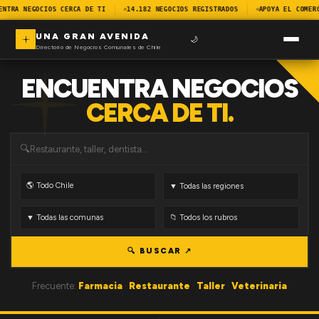
ENTRA NEGOCIOS CERCA DE TI
14.182 NEGOCIOS REGISTRADOS
APOYA EL COMER
UNA GRAN AVENIDA
🌙
Directorio de Negocios Comunales de Chile
ENCUENTRA NEGOCIOS
CERCA DE TI.
🔍
🔍 BUSCAR ↗
Frecuente:
Farmacia
·
Restaurante
·
Taller
·
Veterinaria