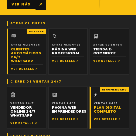
↗
VER MÁS
ATRAE CLIENTES
POPULAR
💬
📁
🛒
ATRAE CLIENTES
ATRAE CLIENTES
ATRAE CLIENTES
CLIENTES
PÁGINA WEB
TIENDA E-
AUTOMÁTICOS
PROFESIONAL
COMMERCE
24/7
WHATSAPP
VER DETALLE ↗
VER DETALLE ↗
VER DETALLE ↗
CIERRE DE VENTAS 24/7
RECOMENDADO
🤖
📅
⚡
VENTAS 24/7
VENTAS 24/7
VENTAS 24/7
VENDEDOR
PAGINA WEB
PLAN DIGITAL
ONLINE 24/7
EMPRENDEDORES
COMPLETO
WHATSAPP
VER DETALLE ↗
VER DETALLE ↗
VER DETALLE ↗
ESCALAR NEGOCIO