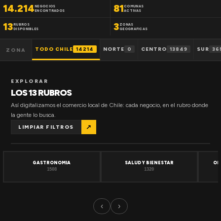
14.214
81
NEGOCIOS
COMUNAS
ENCONTRADOS
ACTIVAS
13
3
RUBROS
ZONAS
DISPONIBLES
GEOGRAFICAS
TODO CHILE
14214
NORTE
0
CENTRO
13849
SUR
36
ZONA
EXPLORAR
LOS 13 RUBROS
Así digitalizamos el comercio local de Chile: cada negocio, en el rubro donde
la gente lo busca.
↗
LIMPIAR FILTROS
GASTRONOMIA
SALUD Y BIENESTAR
OF
1508
1320
‹
›