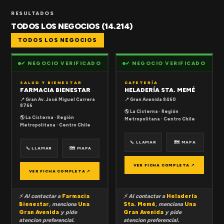
RESULTADOS
TODOS LOS NEGOCIOS (14.214)
TODOS LOS NEGOCIOS
✔ NEGOCIO VERIFICADO
✔ NEGOCIO VERIFICADO
SALUD Y BIENESTAR
CAFETERÍA
FARMACIA BIENESTAR
HELADERÍA STA. MEMÉ
📍 Gran Av. José Miguel Carrera
📍 Gran Avenida 8460
8766
🌎 La Cisterna · Región
🌎 La Cisterna · Región
Metropolitana · Centro Chile
Metropolitana · Centro Chile
📞 LLAMAR
🗺 MAPA
📞 LLAMAR
🗺 MAPA
VER FICHA COMPLETA ↗
VER FICHA COMPLETA ↗
⚡ Al contactar a
Farmacia
⚡ Al contactar a
Heladería
Bienestar
, menciona
Una
Sta. Memé
, menciona
Una
Gran Avenida
y pide
Gran Avenida
y pide
atencion preferencial.
atencion preferencial.