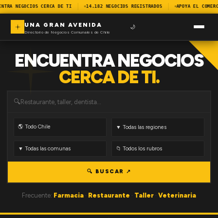
ENTRA NEGOCIOS CERCA DE TI
14.182 NEGOCIOS REGISTRADOS
APOYA EL COMERC
UNA GRAN AVENIDA
🌙
Directorio de Negocios Comunales de Chile
ENCUENTRA NEGOCIOS
CERCA DE TI.
🔍
🔍 BUSCAR ↗
Frecuente:
Farmacia
·
Restaurante
·
Taller
·
Veterinaria