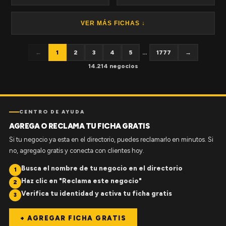
VER MÁS FICHAS ↓
←
1
2
3
4
5
...
1777
→
14.214 negocios
CENTRO DE AYUDA
AGREGA O RECLAMA TU FICHA GRATIS
Si tu negocio ya esta en el directorio, puedes reclamarlo en minutos. Si
no, agregalo gratis y conecta con clientes hoy.
Busca el nombre de tu negocio en el directorio
1
Haz clic en "Reclama este negocio"
2
Verifica tu identidad y activa tu ficha gratis
3
+ AGREGAR FICHA GRATIS