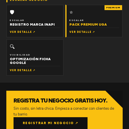
PREMIUM
🛡
⭐
ESCALAR
ESCALAR
REGISTRO MARCA INAPI
PACK PREMIUM UGA
VER DETALLE ↗
VER DETALLE ↗
🔍
VISIBILIDAD
OPTIMIZACIÓN FICHA
GOOGLE
VER DETALLE ↗
REGISTRA TU NEGOCIO GRATIS HOY.
Sin costo, sin letra chica. Empieza a conectar con clientes de
tu barrio.
REGISTRAR MI NEGOCIO ↗