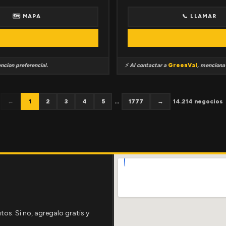
🗺 MAPA
📞 LLAMAR
ncion preferencial.
⚡ Al contactar a
GreenVal
, mencion
←
1
2
3
4
5
...
1777
→
14.214 negocios
tos. Si no, agregalo gratis y