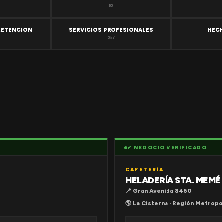
63
RETENCION
SERVICIOS PROFESIONALES
HEC
357
✔ NEGOCIO VERIFICADO
CAFETERÍA
HELADERÍA STA. MEMÉ
📍 Gran Avenida 8460
🌎 La Cisterna · Región Metropo