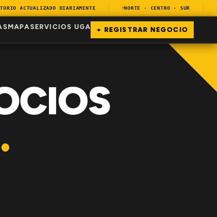
RIO ACTUALIZADO DIARIAMENTE
NORTE · CENTRO · SUR
EN
AS
MAPA
SERVICIOS UGA
+ REGISTRAR NEGOCIO
OCIOS
.