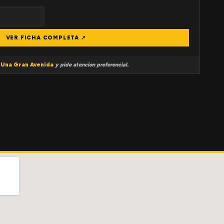
VER FICHA COMPLETA ↗
a
Una Gran Avenida
y pide atencion preferencial.