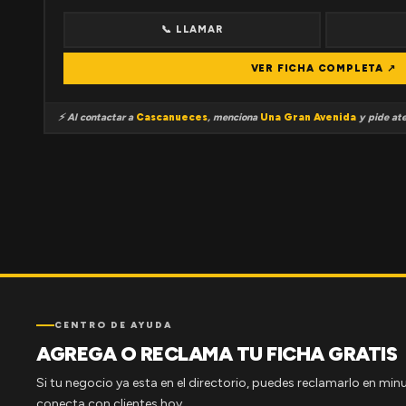
📞 LLAMAR
VER FICHA COMPLETA ↗
⚡ Al contactar a
Cascanueces
, menciona
Una Gran Avenida
y pide ate
CENTRO DE AYUDA
AGREGA O RECLAMA TU FICHA GRATIS
Si tu negocio ya esta en el directorio, puedes reclamarlo en minu
conecta con clientes hoy.