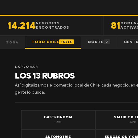
14.214
81
NEGOCIOS
COMUN
ENCONTRADOS
ACTIVA
TODO CHILE
NORTE
CENT
14214
0
ZONA
EXPLORAR
LOS 13 RUBROS
Así digitalizamos el comercio local de Chile: cada negocio, en 
gente lo busca.
GASTRONOMIA
SALUD Y BI
1508
1320
AUTOMOTRIZ
EDUCACION Y CA