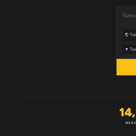
🔍
14
NEG