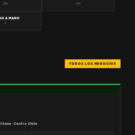
308
394
HO A MANO
0
TODOS LOS NEGOCIOS
litana · Centro Chile