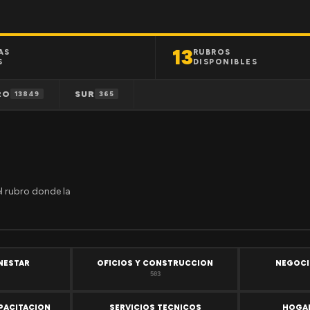
13
AS
RUBROS
S
DISPONIBLES
RO
SUR
13849
365
el rubro donde la
ENESTAR
OFICIOS Y CONSTRUCCION
NEGOCI
503
PACITACION
SERVICIOS TECNICOS
HOGAR