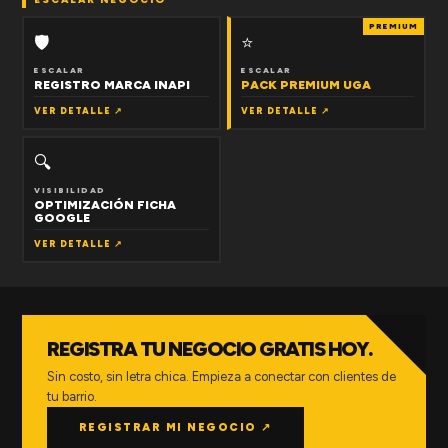
PREMIUM
🛡
⭐
ESCALAR
ESCALAR
REGISTRO MARCA INAPI
PACK PREMIUM UGA
VER DETALLE ↗
VER DETALLE ↗
🔍
VISIBILIDAD
OPTIMIZACIÓN FICHA
GOOGLE
VER DETALLE ↗
REGISTRA TU NEGOCIO GRATIS HOY.
Sin costo, sin letra chica. Empieza a conectar con clientes de
tu barrio.
REGISTRAR MI NEGOCIO ↗