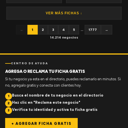
VER MÁS FICHAS ↓
←
1
2
3
4
5
...
1777
→
14.214 negocios
CENTRO DE AYUDA
AGREGA O RECLAMA TU FICHA GRATIS
Si tu negocio ya esta en el directorio, puedes reclamarlo en minutos. Si
no, agregalo gratis y conecta con clientes hoy.
Busca el nombre de tu negocio en el directorio
1
Haz clic en "Reclama este negocio"
2
Verifica tu identidad y activa tu ficha gratis
3
+ AGREGAR FICHA GRATIS