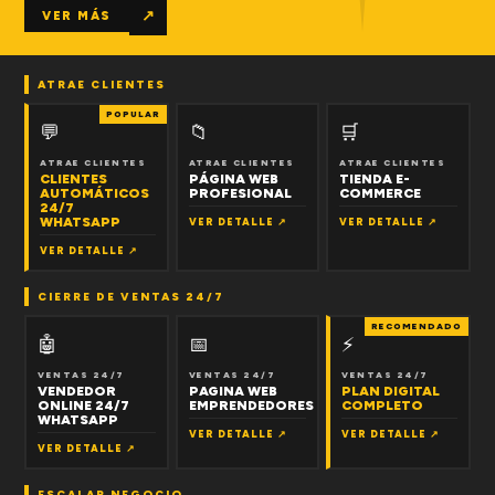
↗
VER MÁS
ATRAE CLIENTES
POPULAR
💬
📁
🛒
ATRAE CLIENTES
ATRAE CLIENTES
ATRAE CLIENTES
CLIENTES
PÁGINA WEB
TIENDA E-
AUTOMÁTICOS
PROFESIONAL
COMMERCE
24/7
WHATSAPP
VER DETALLE ↗
VER DETALLE ↗
VER DETALLE ↗
CIERRE DE VENTAS 24/7
RECOMENDADO
🤖
📅
⚡
VENTAS 24/7
VENTAS 24/7
VENTAS 24/7
VENDEDOR
PAGINA WEB
PLAN DIGITAL
ONLINE 24/7
EMPRENDEDORES
COMPLETO
WHATSAPP
VER DETALLE ↗
VER DETALLE ↗
VER DETALLE ↗
ESCALAR NEGOCIO