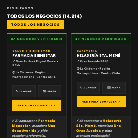
RESULTADOS
TODOS LOS NEGOCIOS (14.214)
TODOS LOS NEGOCIOS
✔ NEGOCIO VERIFICADO
✔ NEGOCIO VERIFICADO
SALUD Y BIENESTAR
CAFETERÍA
FARMACIA BIENESTAR
HELADERÍA STA. MEMÉ
📍 Gran Av. José Miguel Carrera
📍 Gran Avenida 8460
8766
🌎 La Cisterna · Región
🌎 La Cisterna · Región
Metropolitana · Centro Chile
Metropolitana · Centro Chile
📞 LLAMAR
🗺 MAPA
📞 LLAMAR
🗺 MAPA
VER FICHA COMPLETA ↗
VER FICHA COMPLETA ↗
⚡ Al contactar a
Farmacia
⚡ Al contactar a
Heladería
Bienestar
, menciona
Una
Sta. Memé
, menciona
Una
Gran Avenida
y pide
Gran Avenida
y pide
atencion preferencial.
atencion preferencial.