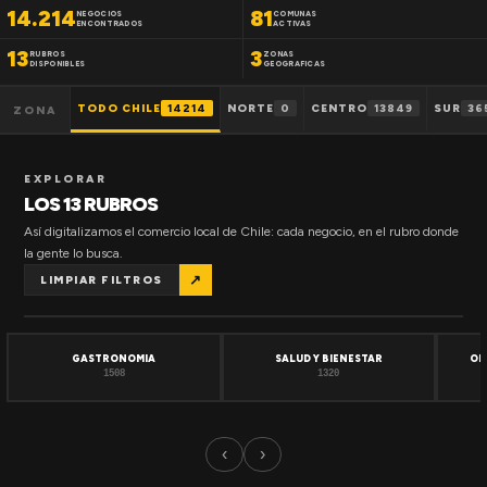
14.214
81
NEGOCIOS
COMUNAS
ENCONTRADOS
ACTIVAS
13
3
RUBROS
ZONAS
DISPONIBLES
GEOGRAFICAS
TODO CHILE
14214
NORTE
0
CENTRO
13849
SUR
36
ZONA
EXPLORAR
LOS 13 RUBROS
Así digitalizamos el comercio local de Chile: cada negocio, en el rubro donde
la gente lo busca.
↗
LIMPIAR FILTROS
GASTRONOMIA
SALUD Y BIENESTAR
OF
1508
1320
‹
›