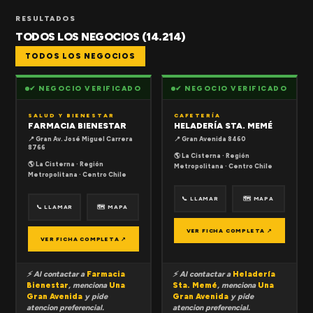
RESULTADOS
TODOS LOS NEGOCIOS (14.214)
TODOS LOS NEGOCIOS
✔ NEGOCIO VERIFICADO
✔ NEGOCIO VERIFICADO
SALUD Y BIENESTAR
CAFETERÍA
FARMACIA BIENESTAR
HELADERÍA STA. MEMÉ
📍 Gran Av. José Miguel Carrera
📍 Gran Avenida 8460
8766
🌎 La Cisterna · Región
🌎 La Cisterna · Región
Metropolitana · Centro Chile
Metropolitana · Centro Chile
📞 LLAMAR
🗺 MAPA
📞 LLAMAR
🗺 MAPA
VER FICHA COMPLETA ↗
VER FICHA COMPLETA ↗
⚡ Al contactar a
Farmacia
⚡ Al contactar a
Heladería
Bienestar
, menciona
Una
Sta. Memé
, menciona
Una
Gran Avenida
y pide
Gran Avenida
y pide
atencion preferencial.
atencion preferencial.