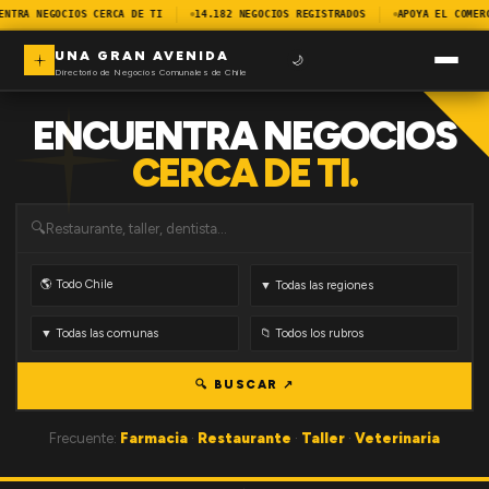
ENTRA NEGOCIOS CERCA DE TI
14.182 NEGOCIOS REGISTRADOS
APOYA EL COMER
UNA GRAN AVENIDA
🌙
Directorio de Negocios Comunales de Chile
ENCUENTRA NEGOCIOS
CERCA DE TI.
🔍
🔍 BUSCAR ↗
Frecuente:
Farmacia
·
Restaurante
·
Taller
·
Veterinaria