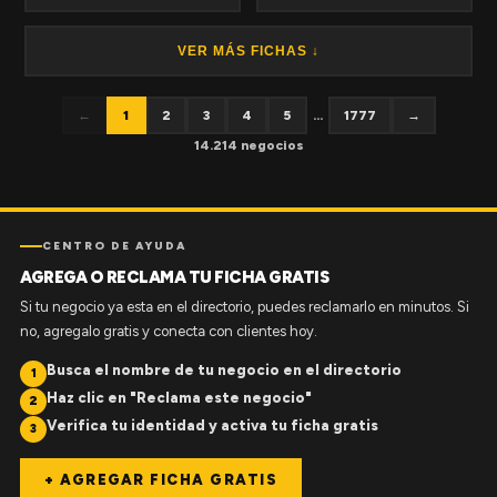
VER MÁS FICHAS ↓
←
1
2
3
4
5
...
1777
→
14.214 negocios
CENTRO DE AYUDA
AGREGA O RECLAMA TU FICHA GRATIS
Si tu negocio ya esta en el directorio, puedes reclamarlo en minutos. Si
no, agregalo gratis y conecta con clientes hoy.
Busca el nombre de tu negocio en el directorio
1
Haz clic en "Reclama este negocio"
2
Verifica tu identidad y activa tu ficha gratis
3
+ AGREGAR FICHA GRATIS