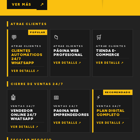
↗
VER MÁS
ATRAE CLIENTES
POPULAR
💬
📁
🛒
ATRAE CLIENTES
ATRAE CLIENTES
ATRAE CLIENTES
CLIENTES
PÁGINA WEB
TIENDA E-
AUTOMÁTICOS
PROFESIONAL
COMMERCE
24/7
WHATSAPP
VER DETALLE ↗
VER DETALLE ↗
VER DETALLE ↗
CIERRE DE VENTAS 24/7
RECOMENDADO
🤖
📅
⚡
VENTAS 24/7
VENTAS 24/7
VENTAS 24/7
VENDEDOR
PAGINA WEB
PLAN DIGITAL
ONLINE 24/7
EMPRENDEDORES
COMPLETO
WHATSAPP
VER DETALLE ↗
VER DETALLE ↗
VER DETALLE ↗
ESCALAR NEGOCIO