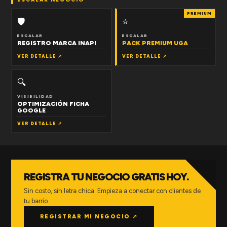
PREMIUM
🛡
⭐
ESCALAR
ESCALAR
REGISTRO MARCA INAPI
PACK PREMIUM UGA
VER DETALLE ↗
VER DETALLE ↗
🔍
VISIBILIDAD
OPTIMIZACIÓN FICHA
GOOGLE
VER DETALLE ↗
REGISTRA TU NEGOCIO GRATIS HOY.
Sin costo, sin letra chica. Empieza a conectar con clientes de
tu barrio.
REGISTRAR MI NEGOCIO ↗