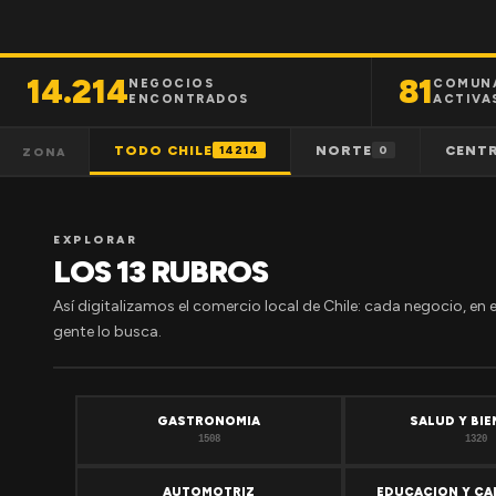
14.214
81
NEGOCIOS
COMUN
ENCONTRADOS
ACTIVA
TODO CHILE
NORTE
CENT
14214
0
ZONA
EXPLORAR
LOS 13 RUBROS
Así digitalizamos el comercio local de Chile: cada negocio, en 
gente lo busca.
GASTRONOMIA
SALUD Y BI
1508
1320
AUTOMOTRIZ
EDUCACION Y CA