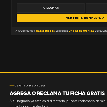
📞 LLAMAR
VER FICHA COMPLETA ↗
⚡ Al contactar a
Cascanueces
, menciona
Una Gran Avenida
y pide ate
CENTRO DE AYUDA
AGREGA O RECLAMA TU FICHA GRATIS
Si tu negocio ya esta en el directorio, puedes reclamarlo en minu
conecta con clientes hoy.