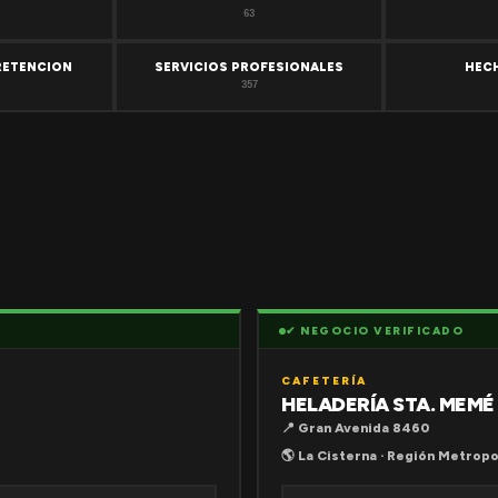
63
RETENCION
SERVICIOS PROFESIONALES
HEC
357
✔ NEGOCIO VERIFICADO
CAFETERÍA
HELADERÍA STA. MEMÉ
📍 Gran Avenida 8460
🌎 La Cisterna · Región Metropo