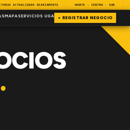
RIO ACTUALIZADO DIARIAMENTE
NORTE · CENTRO · SUR
E
AS
MAPA
SERVICIOS UGA
+ REGISTRAR NEGOCIO
OCIOS
.