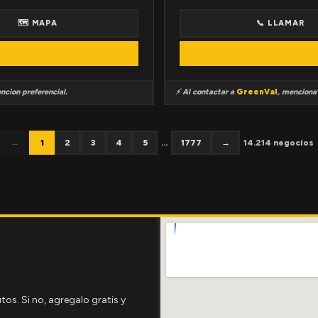
🗺 MAPA
📞 LLAMAR
ncion preferencial.
⚡ Al contactar a
GreenVal
, mencion
←
1
2
3
4
5
...
1777
→
14.214 negocios
tos. Si no, agregalo gratis y