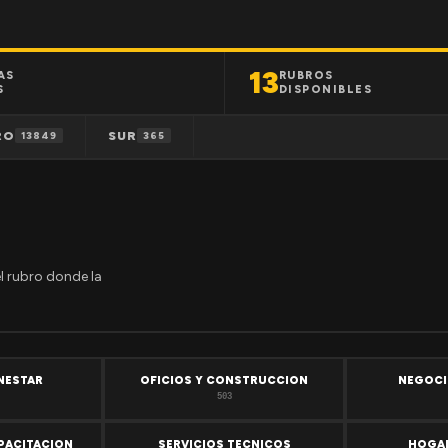
13
AS
RUBROS
S
DISPONIBLES
RO
SUR
13849
365
el rubro donde la
ENESTAR
OFICIOS Y CONSTRUCCION
NEGOCI
503
PACITACION
SERVICIOS TECNICOS
HOGAR