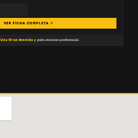
VER FICHA COMPLETA ↗
a
Una Gran Avenida
y pide atencion preferencial.