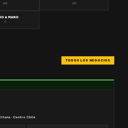
308
394
HO A MANO
0
TODOS LOS NEGOCIOS
litana · Centro Chile