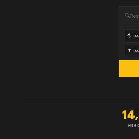
🔍
14
NEG