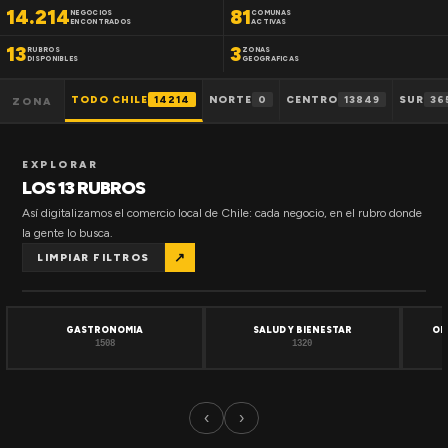
14.214
81
NEGOCIOS
COMUNAS
ENCONTRADOS
ACTIVAS
13
3
RUBROS
ZONAS
DISPONIBLES
GEOGRAFICAS
TODO CHILE
14214
NORTE
0
CENTRO
13849
SUR
36
ZONA
EXPLORAR
LOS 13 RUBROS
Así digitalizamos el comercio local de Chile: cada negocio, en el rubro donde
la gente lo busca.
↗
LIMPIAR FILTROS
GASTRONOMIA
SALUD Y BIENESTAR
OF
1508
1320
‹
›