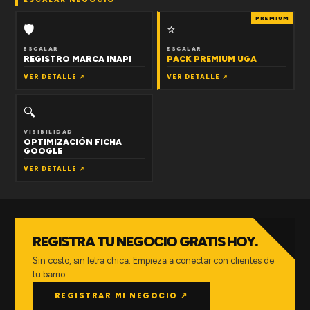
PREMIUM
🛡
⭐
ESCALAR
ESCALAR
REGISTRO MARCA INAPI
PACK PREMIUM UGA
VER DETALLE ↗
VER DETALLE ↗
🔍
VISIBILIDAD
OPTIMIZACIÓN FICHA
GOOGLE
VER DETALLE ↗
REGISTRA TU NEGOCIO GRATIS HOY.
Sin costo, sin letra chica. Empieza a conectar con clientes de
tu barrio.
REGISTRAR MI NEGOCIO ↗