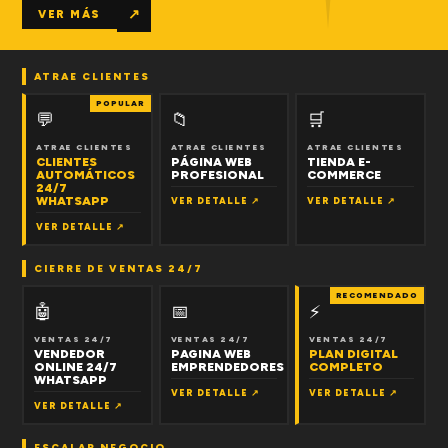
↗
VER MÁS
ATRAE CLIENTES
POPULAR
💬
📁
🛒
ATRAE CLIENTES
ATRAE CLIENTES
ATRAE CLIENTES
CLIENTES
PÁGINA WEB
TIENDA E-
AUTOMÁTICOS
PROFESIONAL
COMMERCE
24/7
WHATSAPP
VER DETALLE ↗
VER DETALLE ↗
VER DETALLE ↗
CIERRE DE VENTAS 24/7
RECOMENDADO
🤖
📅
⚡
VENTAS 24/7
VENTAS 24/7
VENTAS 24/7
VENDEDOR
PAGINA WEB
PLAN DIGITAL
ONLINE 24/7
EMPRENDEDORES
COMPLETO
WHATSAPP
VER DETALLE ↗
VER DETALLE ↗
VER DETALLE ↗
ESCALAR NEGOCIO