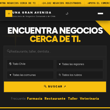
NTRA NEGOCIOS CERCA DE TI
14.182 NEGOCIOS REGISTRADOS
APOYA EL COMERC
UNA GRAN AVENIDA
🌙
Directorio de Negocios Comunales de Chile
ENCUENTRA NEGOCIOS
CERCA DE TI.
🔍
🔍 BUSCAR ↗
Frecuente:
Farmacia
·
Restaurante
·
Taller
·
Veterinaria