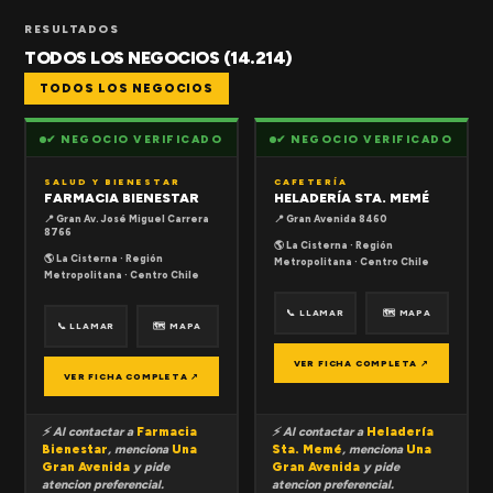
RESULTADOS
TODOS LOS NEGOCIOS (14.214)
TODOS LOS NEGOCIOS
✔ NEGOCIO VERIFICADO
✔ NEGOCIO VERIFICADO
SALUD Y BIENESTAR
CAFETERÍA
FARMACIA BIENESTAR
HELADERÍA STA. MEMÉ
📍 Gran Av. José Miguel Carrera
📍 Gran Avenida 8460
8766
🌎 La Cisterna · Región
🌎 La Cisterna · Región
Metropolitana · Centro Chile
Metropolitana · Centro Chile
📞 LLAMAR
🗺 MAPA
📞 LLAMAR
🗺 MAPA
VER FICHA COMPLETA ↗
VER FICHA COMPLETA ↗
⚡ Al contactar a
Farmacia
⚡ Al contactar a
Heladería
Bienestar
, menciona
Una
Sta. Memé
, menciona
Una
Gran Avenida
y pide
Gran Avenida
y pide
atencion preferencial.
atencion preferencial.