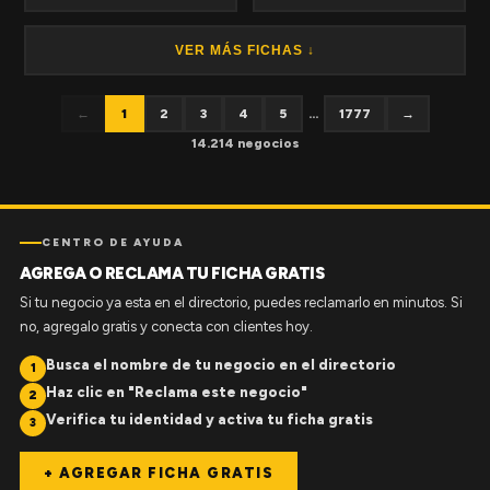
VER MÁS FICHAS ↓
←
1
2
3
4
5
...
1777
→
14.214 negocios
CENTRO DE AYUDA
AGREGA O RECLAMA TU FICHA GRATIS
Si tu negocio ya esta en el directorio, puedes reclamarlo en minutos. Si
no, agregalo gratis y conecta con clientes hoy.
Busca el nombre de tu negocio en el directorio
1
Haz clic en "Reclama este negocio"
2
Verifica tu identidad y activa tu ficha gratis
3
+ AGREGAR FICHA GRATIS