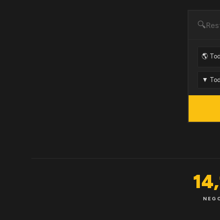
🔍
14
NEG