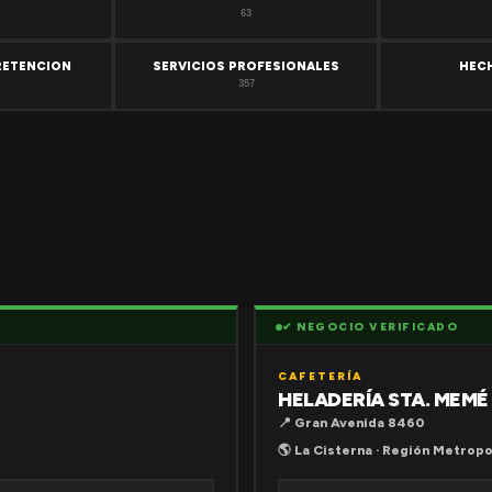
63
RETENCION
SERVICIOS PROFESIONALES
HEC
357
✔ NEGOCIO VERIFICADO
CAFETERÍA
HELADERÍA STA. MEMÉ
📍 Gran Avenida 8460
🌎 La Cisterna · Región Metropo