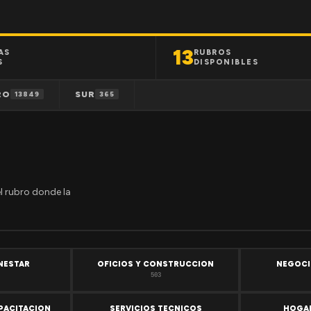
13
AS
RUBROS
S
DISPONIBLES
RO
SUR
13849
365
el rubro donde la
ENESTAR
OFICIOS Y CONSTRUCCION
NEGOCI
503
PACITACION
SERVICIOS TECNICOS
HOGAR