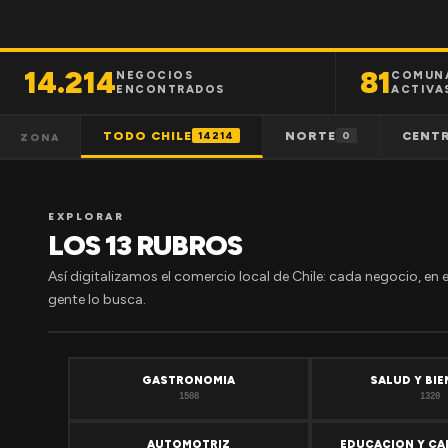
14.214
81
NEGOCIOS
COMUN
ENCONTRADOS
ACTIVA
TODO CHILE
NORTE
CENT
14214
0
ZONA
EXPLORAR
LOS 13 RUBROS
Así digitalizamos el comercio local de Chile: cada negocio, en 
gente lo busca.
GASTRONOMIA
SALUD Y BI
1508
1320
AUTOMOTRIZ
EDUCACION Y CA