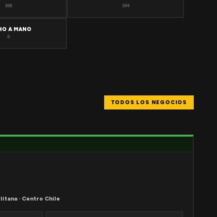
308
394
HO A MANO
0
TODOS LOS NEGOCIOS
litana · Centro Chile