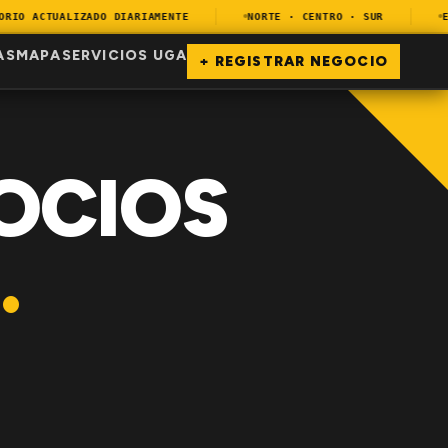
O ACTUALIZADO DIARIAMENTE
NORTE · CENTRO · SUR
ENC
AS
MAPA
SERVICIOS UGA
+ REGISTRAR NEGOCIO
OCIOS
.