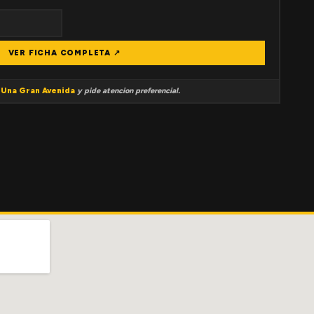
VER FICHA COMPLETA ↗
a
Una Gran Avenida
y pide atencion preferencial.