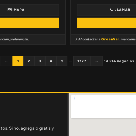
🗺 MAPA
📞 LLAMAR
ncion preferencial.
⚡ Al contactar a
GreenVal
, mencion
←
1
2
3
4
5
...
1777
→
14.214 negocios
tos. Si no, agregalo gratis y