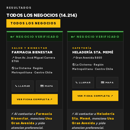
RESULTADOS
TODOS LOS NEGOCIOS (14.214)
TODOS LOS NEGOCIOS
✔ NEGOCIO VERIFICADO
✔ NEGOCIO VERIFICADO
SALUD Y BIENESTAR
CAFETERÍA
FARMACIA BIENESTAR
HELADERÍA STA. MEMÉ
📍 Gran Av. José Miguel Carrera
📍 Gran Avenida 8460
8766
🌎 La Cisterna · Región
🌎 La Cisterna · Región
Metropolitana · Centro Chile
Metropolitana · Centro Chile
📞 LLAMAR
🗺 MAPA
📞 LLAMAR
🗺 MAPA
VER FICHA COMPLETA ↗
VER FICHA COMPLETA ↗
⚡ Al contactar a
Farmacia
⚡ Al contactar a
Heladería
Bienestar
, menciona
Una
Sta. Memé
, menciona
Una
Gran Avenida
y pide
Gran Avenida
y pide
atencion preferencial.
atencion preferencial.