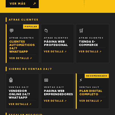
↗
VER MÁS
ATRAE CLIENTES
POPULAR
💬
📁
🛒
ATRAE CLIENTES
ATRAE CLIENTES
ATRAE CLIENTES
CLIENTES
PÁGINA WEB
TIENDA E-
AUTOMÁTICOS
PROFESIONAL
COMMERCE
24/7
WHATSAPP
VER DETALLE ↗
VER DETALLE ↗
VER DETALLE ↗
CIERRE DE VENTAS 24/7
RECOMENDADO
🤖
📅
⚡
VENTAS 24/7
VENTAS 24/7
VENTAS 24/7
VENDEDOR
PAGINA WEB
PLAN DIGITAL
ONLINE 24/7
EMPRENDEDORES
COMPLETO
WHATSAPP
VER DETALLE ↗
VER DETALLE ↗
VER DETALLE ↗
ESCALAR NEGOCIO