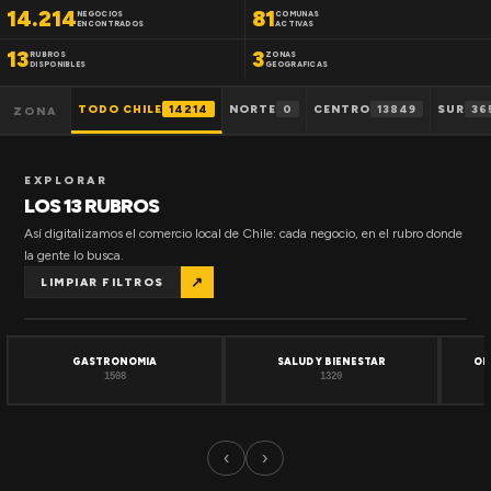
14.214
81
NEGOCIOS
COMUNAS
ENCONTRADOS
ACTIVAS
13
3
RUBROS
ZONAS
DISPONIBLES
GEOGRAFICAS
TODO CHILE
14214
NORTE
0
CENTRO
13849
SUR
36
ZONA
EXPLORAR
LOS 13 RUBROS
Así digitalizamos el comercio local de Chile: cada negocio, en el rubro donde
la gente lo busca.
↗
LIMPIAR FILTROS
GASTRONOMIA
SALUD Y BIENESTAR
OF
1508
1320
‹
›