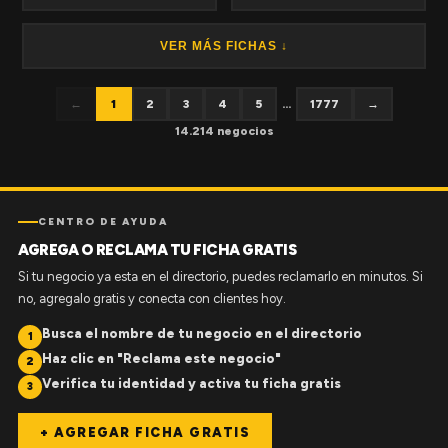
VER MÁS FICHAS ↓
←
1
2
3
4
5
...
1777
→
14.214 negocios
CENTRO DE AYUDA
AGREGA O RECLAMA TU FICHA GRATIS
Si tu negocio ya esta en el directorio, puedes reclamarlo en minutos. Si
no, agregalo gratis y conecta con clientes hoy.
Busca el nombre de tu negocio en el directorio
1
Haz clic en "Reclama este negocio"
2
Verifica tu identidad y activa tu ficha gratis
3
+ AGREGAR FICHA GRATIS