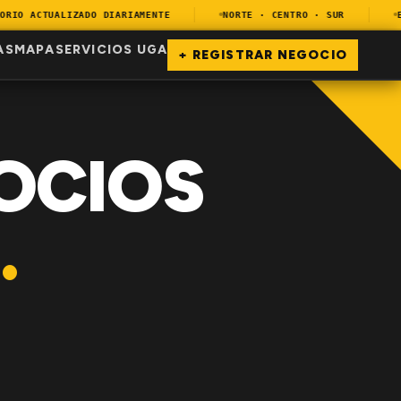
IO ACTUALIZADO DIARIAMENTE
NORTE · CENTRO · SUR
ENC
AS
MAPA
SERVICIOS UGA
+ REGISTRAR NEGOCIO
OCIOS
.