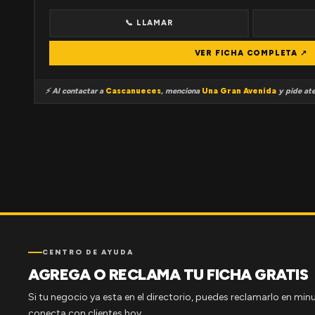
📞 LLAMAR
VER FICHA COMPLETA ↗
⚡ Al contactar a
Cascanueces
, menciona
Una Gran Avenida
y pide ate
CENTRO DE AYUDA
AGREGA O RECLAMA TU FICHA GRATIS
Si tu negocio ya esta en el directorio, puedes reclamarlo en minu
conecta con clientes hoy.