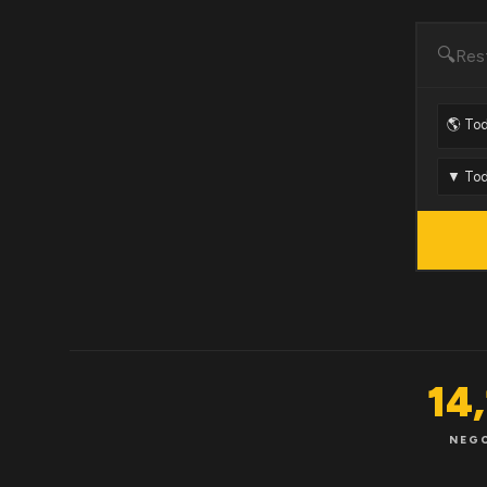
🔍
14
NEG