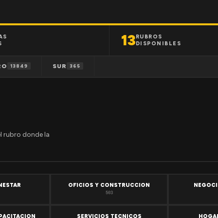
13
AS
RUBROS
S
DISPONIBLES
RO
SUR
13849
365
el rubro donde la
ENESTAR
OFICIOS Y CONSTRUCCION
NEGOCI
503
PACITACION
SERVICIOS TECNICOS
HOGAR