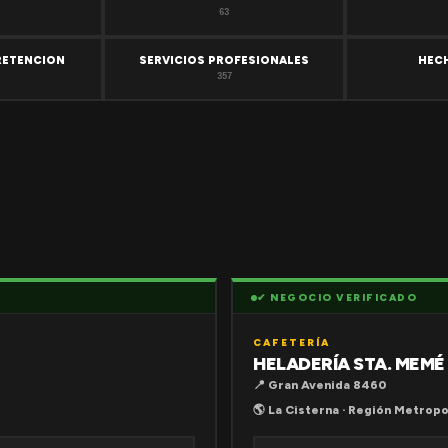
63
RETENCION
SERVICIOS PROFESIONALES
HEC
357
✔ NEGOCIO VERIFICADO
CAFETERÍA
HELADERÍA STA. MEMÉ
📍 Gran Avenida 8460
🌎 La Cisterna · Región Metropo