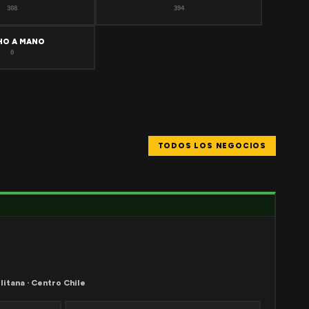
308
394
HO A MANO
0
TODOS LOS NEGOCIOS
litana · Centro Chile