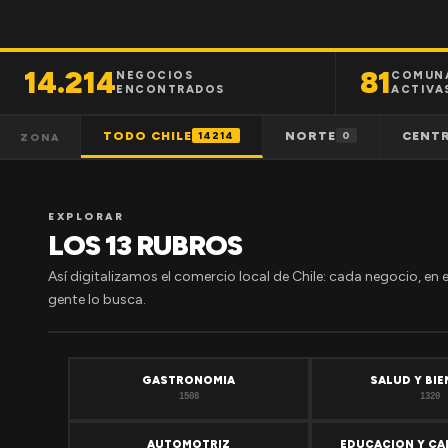
14.214
81
NEGOCIOS
COMUN
ENCONTRADOS
ACTIVA
TODO CHILE
NORTE
CENT
14214
0
ZONA
EXPLORAR
LOS 13 RUBROS
Así digitalizamos el comercio local de Chile: cada negocio, en 
gente lo busca.
GASTRONOMIA
SALUD Y BI
1508
1320
AUTOMOTRIZ
EDUCACION Y CA