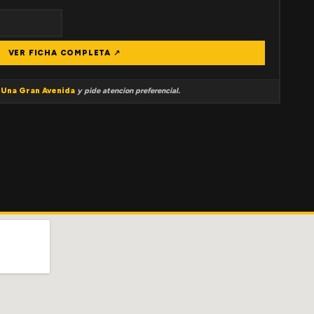
VER FICHA COMPLETA ↗
a
Una Gran Avenida
y pide atencion preferencial.