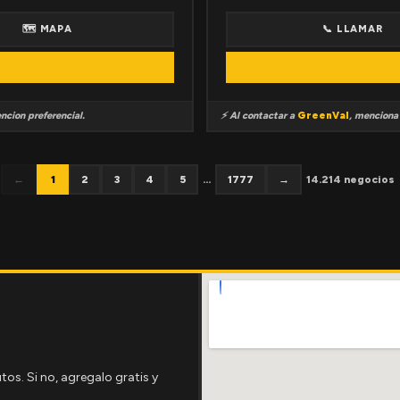
🗺 MAPA
📞 LLAMAR
ncion preferencial.
⚡ Al contactar a
GreenVal
, mencion
←
1
2
3
4
5
...
1777
→
14.214 negocios
tos. Si no, agregalo gratis y