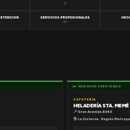
63
RETENCION
SERVICIOS PROFESIONALES
HEC
357
✔ NEGOCIO VERIFICADO
CAFETERÍA
HELADERÍA STA. MEMÉ
📍 Gran Avenida 8460
🌎 La Cisterna · Región Metropo