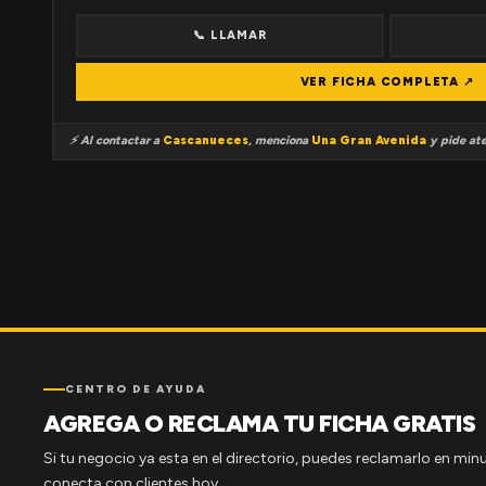
📞 LLAMAR
VER FICHA COMPLETA ↗
⚡ Al contactar a
Cascanueces
, menciona
Una Gran Avenida
y pide ate
CENTRO DE AYUDA
AGREGA O RECLAMA TU FICHA GRATIS
Si tu negocio ya esta en el directorio, puedes reclamarlo en minu
conecta con clientes hoy.