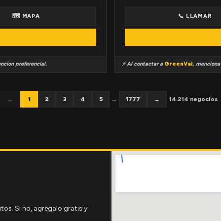
🗺 MAPA
📞 LLAMAR
ncion preferencial.
⚡ Al contactar a
GreenVal
, mencion
←
1
2
3
4
5
...
1777
→
14.214 negocios
tos. Si no, agregalo gratis y