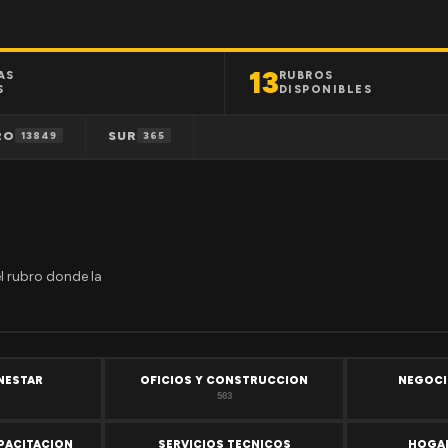
13
AS
RUBROS
S
DISPONIBLES
RO
SUR
13849
365
el rubro donde la
ENESTAR
OFICIOS Y CONSTRUCCION
NEGOCI
503
PACITACION
SERVICIOS TECNICOS
HOGAR