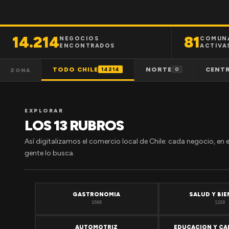
14.214
81
NEGOCIOS
COMUN
ENCONTRADOS
ACTIVA
TODO CHILE
NORTE
CENT
14214
0
ZONA
EXPLORAR
LOS 13 RUBROS
Así digitalizamos el comercio local de Chile: cada negocio, en 
gente lo busca.
GASTRONOMIA
SALUD Y BI
1508
1320
AUTOMOTRIZ
EDUCACION Y CA