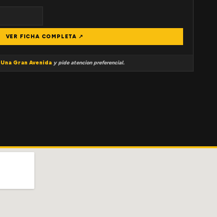
VER FICHA COMPLETA ↗
a
Una Gran Avenida
y pide atencion preferencial.