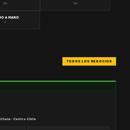
308
394
HO A MANO
0
TODOS LOS NEGOCIOS
litana · Centro Chile