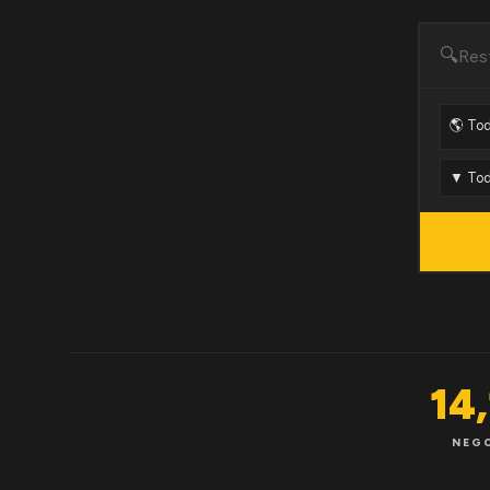
🔍
14
NEG