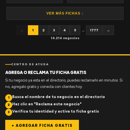
VER MÁS FICHAS ↓
←
1
2
3
4
5
...
1777
→
14.214 negocios
CENTRO DE AYUDA
AGREGA O RECLAMA TU FICHA GRATIS
Si tu negocio ya esta en el directorio, puedes reclamarlo en minutos. Si
no, agregalo gratis y conecta con clientes hoy.
Busca el nombre de tu negocio en el directorio
1
Haz clic en "Reclama este negocio"
2
Verifica tu identidad y activa tu ficha gratis
3
+ AGREGAR FICHA GRATIS