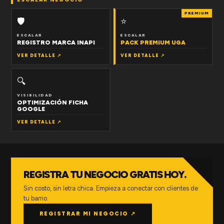
PREMIUM
🛡
⭐
ESCALAR
ESCALAR
REGISTRO MARCA INAPI
PACK PREMIUM UGA
VER DETALLE ↗
VER DETALLE ↗
🔍
VISIBILIDAD
OPTIMIZACIÓN FICHA
GOOGLE
VER DETALLE ↗
REGISTRA TU NEGOCIO GRATIS HOY.
Sin costo, sin letra chica. Empieza a conectar con clientes de
tu barrio.
REGISTRAR MI NEGOCIO ↗