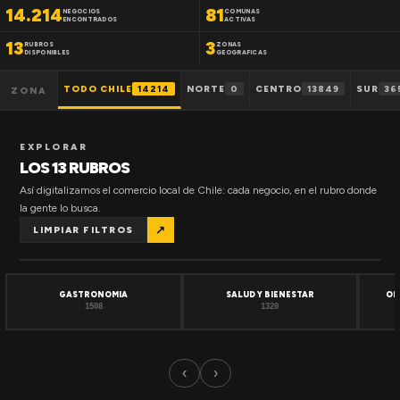
14.214
81
NEGOCIOS
COMUNAS
ENCONTRADOS
ACTIVAS
13
3
RUBROS
ZONAS
DISPONIBLES
GEOGRAFICAS
TODO CHILE
14214
NORTE
0
CENTRO
13849
SUR
36
ZONA
EXPLORAR
LOS 13 RUBROS
Así digitalizamos el comercio local de Chile: cada negocio, en el rubro donde
la gente lo busca.
↗
LIMPIAR FILTROS
GASTRONOMIA
SALUD Y BIENESTAR
OF
1508
1320
‹
›