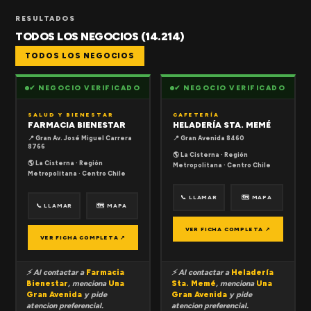
RESULTADOS
TODOS LOS NEGOCIOS (14.214)
TODOS LOS NEGOCIOS
✔ NEGOCIO VERIFICADO
✔ NEGOCIO VERIFICADO
SALUD Y BIENESTAR
CAFETERÍA
FARMACIA BIENESTAR
HELADERÍA STA. MEMÉ
📍 Gran Av. José Miguel Carrera
📍 Gran Avenida 8460
8766
🌎 La Cisterna · Región
🌎 La Cisterna · Región
Metropolitana · Centro Chile
Metropolitana · Centro Chile
📞 LLAMAR
🗺 MAPA
📞 LLAMAR
🗺 MAPA
VER FICHA COMPLETA ↗
VER FICHA COMPLETA ↗
⚡ Al contactar a
Farmacia
⚡ Al contactar a
Heladería
Bienestar
, menciona
Una
Sta. Memé
, menciona
Una
Gran Avenida
y pide
Gran Avenida
y pide
atencion preferencial.
atencion preferencial.