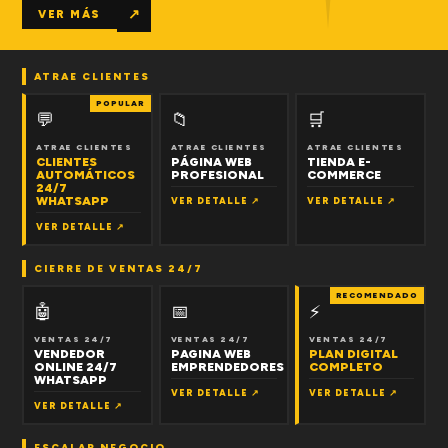
↗
VER MÁS
ATRAE CLIENTES
POPULAR
💬
📁
🛒
ATRAE CLIENTES
ATRAE CLIENTES
ATRAE CLIENTES
CLIENTES
PÁGINA WEB
TIENDA E-
AUTOMÁTICOS
PROFESIONAL
COMMERCE
24/7
WHATSAPP
VER DETALLE ↗
VER DETALLE ↗
VER DETALLE ↗
CIERRE DE VENTAS 24/7
RECOMENDADO
🤖
📅
⚡
VENTAS 24/7
VENTAS 24/7
VENTAS 24/7
VENDEDOR
PAGINA WEB
PLAN DIGITAL
ONLINE 24/7
EMPRENDEDORES
COMPLETO
WHATSAPP
VER DETALLE ↗
VER DETALLE ↗
VER DETALLE ↗
ESCALAR NEGOCIO