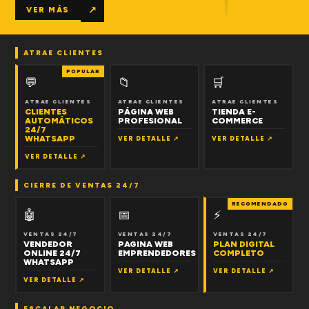
↗
VER MÁS
ATRAE CLIENTES
POPULAR
💬
📁
🛒
ATRAE CLIENTES
ATRAE CLIENTES
ATRAE CLIENTES
CLIENTES
PÁGINA WEB
TIENDA E-
AUTOMÁTICOS
PROFESIONAL
COMMERCE
24/7
WHATSAPP
VER DETALLE ↗
VER DETALLE ↗
VER DETALLE ↗
CIERRE DE VENTAS 24/7
RECOMENDADO
🤖
📅
⚡
VENTAS 24/7
VENTAS 24/7
VENTAS 24/7
VENDEDOR
PAGINA WEB
PLAN DIGITAL
ONLINE 24/7
EMPRENDEDORES
COMPLETO
WHATSAPP
VER DETALLE ↗
VER DETALLE ↗
VER DETALLE ↗
ESCALAR NEGOCIO