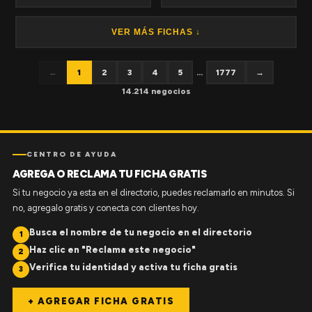
VER MÁS FICHAS ↓
←
1
2
3
4
5
...
1777
→
14.214 negocios
CENTRO DE AYUDA
AGREGA O RECLAMA TU FICHA GRATIS
Si tu negocio ya esta en el directorio, puedes reclamarlo en minutos. Si
no, agregalo gratis y conecta con clientes hoy.
Busca el nombre de tu negocio en el directorio
1
Haz clic en "Reclama este negocio"
2
Verifica tu identidad y activa tu ficha gratis
3
+ AGREGAR FICHA GRATIS