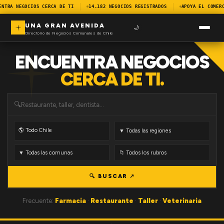
ENTRA NEGOCIOS CERCA DE TI
14.182 NEGOCIOS REGISTRADOS
APOYA EL COMERC
UNA GRAN AVENIDA
🌙
Directorio de Negocios Comunales de Chile
ENCUENTRA NEGOCIOS
CERCA DE TI.
🔍
🔍 BUSCAR ↗
Frecuente:
Farmacia
·
Restaurante
·
Taller
·
Veterinaria