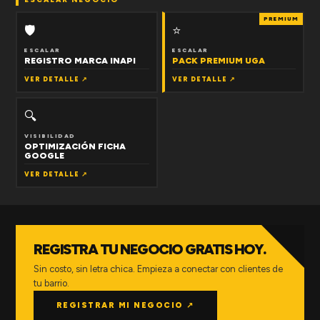
PREMIUM
🛡
⭐
ESCALAR
ESCALAR
REGISTRO MARCA INAPI
PACK PREMIUM UGA
VER DETALLE ↗
VER DETALLE ↗
🔍
VISIBILIDAD
OPTIMIZACIÓN FICHA
GOOGLE
VER DETALLE ↗
REGISTRA TU NEGOCIO GRATIS HOY.
Sin costo, sin letra chica. Empieza a conectar con clientes de
tu barrio.
REGISTRAR MI NEGOCIO ↗