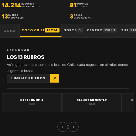
14.214
81
NEGOCIOS
COMUNAS
ENCONTRADOS
ACTIVAS
13
3
RUBROS
ZONAS
DISPONIBLES
GEOGRAFICAS
TODO CHILE
14214
NORTE
0
CENTRO
13849
SUR
36
ZONA
EXPLORAR
LOS 13 RUBROS
Así digitalizamos el comercio local de Chile: cada negocio, en el rubro donde
la gente lo busca.
↗
LIMPIAR FILTROS
GASTRONOMIA
SALUD Y BIENESTAR
OF
1508
1320
‹
›