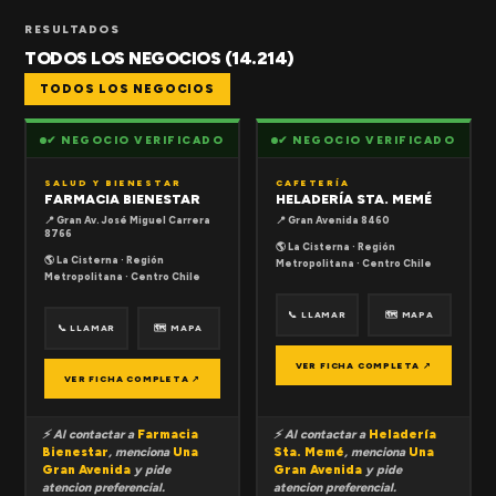
RESULTADOS
TODOS LOS NEGOCIOS (14.214)
TODOS LOS NEGOCIOS
✔ NEGOCIO VERIFICADO
✔ NEGOCIO VERIFICADO
SALUD Y BIENESTAR
CAFETERÍA
FARMACIA BIENESTAR
HELADERÍA STA. MEMÉ
📍 Gran Av. José Miguel Carrera
📍 Gran Avenida 8460
8766
🌎 La Cisterna · Región
🌎 La Cisterna · Región
Metropolitana · Centro Chile
Metropolitana · Centro Chile
📞 LLAMAR
🗺 MAPA
📞 LLAMAR
🗺 MAPA
VER FICHA COMPLETA ↗
VER FICHA COMPLETA ↗
⚡ Al contactar a
Farmacia
⚡ Al contactar a
Heladería
Bienestar
, menciona
Una
Sta. Memé
, menciona
Una
Gran Avenida
y pide
Gran Avenida
y pide
atencion preferencial.
atencion preferencial.