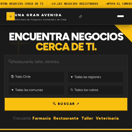
ENTRA NEGOCIOS CERCA DE TI
14.182 NEGOCIOS REGISTRADOS
APOYA EL COMERC
UNA GRAN AVENIDA
🌙
Directorio de Negocios Comunales de Chile
ENCUENTRA NEGOCIOS
CERCA DE TI.
🔍
🔍 BUSCAR ↗
Frecuente:
Farmacia
·
Restaurante
·
Taller
·
Veterinaria