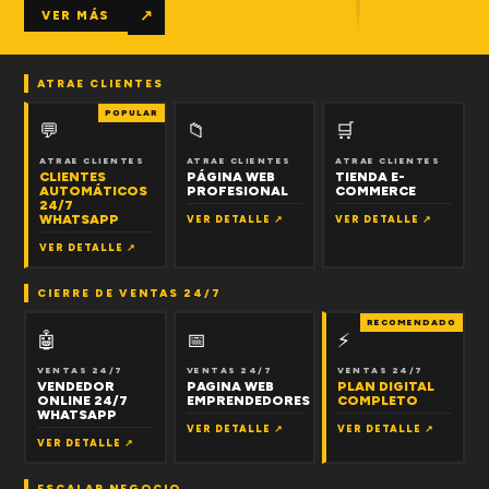
↗
VER MÁS
ATRAE CLIENTES
POPULAR
💬
📁
🛒
ATRAE CLIENTES
ATRAE CLIENTES
ATRAE CLIENTES
CLIENTES
PÁGINA WEB
TIENDA E-
AUTOMÁTICOS
PROFESIONAL
COMMERCE
24/7
WHATSAPP
VER DETALLE ↗
VER DETALLE ↗
VER DETALLE ↗
CIERRE DE VENTAS 24/7
RECOMENDADO
🤖
📅
⚡
VENTAS 24/7
VENTAS 24/7
VENTAS 24/7
VENDEDOR
PAGINA WEB
PLAN DIGITAL
ONLINE 24/7
EMPRENDEDORES
COMPLETO
WHATSAPP
VER DETALLE ↗
VER DETALLE ↗
VER DETALLE ↗
ESCALAR NEGOCIO