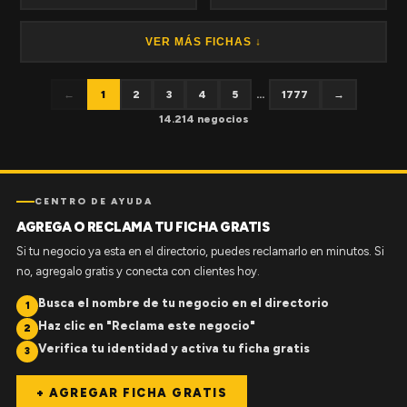
VER MÁS FICHAS ↓
←
1
2
3
4
5
...
1777
→
14.214 negocios
CENTRO DE AYUDA
AGREGA O RECLAMA TU FICHA GRATIS
Si tu negocio ya esta en el directorio, puedes reclamarlo en minutos. Si
no, agregalo gratis y conecta con clientes hoy.
Busca el nombre de tu negocio en el directorio
1
Haz clic en "Reclama este negocio"
2
Verifica tu identidad y activa tu ficha gratis
3
+ AGREGAR FICHA GRATIS