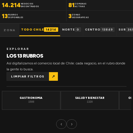
14.214
81
NEGOCIOS
COMUNAS
ENCONTRADOS
ACTIVAS
13
3
RUBROS
ZONAS
DISPONIBLES
GEOGRAFICAS
TODO CHILE
14214
NORTE
0
CENTRO
13849
SUR
36
ZONA
EXPLORAR
LOS 13 RUBROS
Así digitalizamos el comercio local de Chile: cada negocio, en el rubro donde
la gente lo busca.
↗
LIMPIAR FILTROS
GASTRONOMIA
SALUD Y BIENESTAR
OF
1508
1320
‹
›