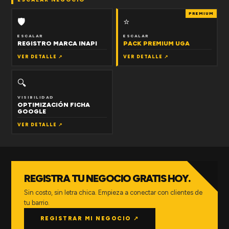
PREMIUM
🛡
⭐
ESCALAR
ESCALAR
REGISTRO MARCA INAPI
PACK PREMIUM UGA
VER DETALLE ↗
VER DETALLE ↗
🔍
VISIBILIDAD
OPTIMIZACIÓN FICHA
GOOGLE
VER DETALLE ↗
REGISTRA TU NEGOCIO GRATIS HOY.
Sin costo, sin letra chica. Empieza a conectar con clientes de
tu barrio.
REGISTRAR MI NEGOCIO ↗