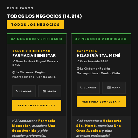
RESULTADOS
TODOS LOS NEGOCIOS (14.214)
TODOS LOS NEGOCIOS
✔ NEGOCIO VERIFICADO
✔ NEGOCIO VERIFICADO
SALUD Y BIENESTAR
CAFETERÍA
FARMACIA BIENESTAR
HELADERÍA STA. MEMÉ
📍 Gran Av. José Miguel Carrera
📍 Gran Avenida 8460
8766
🌎 La Cisterna · Región
🌎 La Cisterna · Región
Metropolitana · Centro Chile
Metropolitana · Centro Chile
📞 LLAMAR
🗺 MAPA
📞 LLAMAR
🗺 MAPA
VER FICHA COMPLETA ↗
VER FICHA COMPLETA ↗
⚡ Al contactar a
Farmacia
⚡ Al contactar a
Heladería
Bienestar
, menciona
Una
Sta. Memé
, menciona
Una
Gran Avenida
y pide
Gran Avenida
y pide
atencion preferencial.
atencion preferencial.