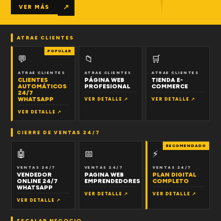
↗
VER MÁS
ATRAE CLIENTES
POPULAR
💬
📁
🛒
ATRAE CLIENTES
ATRAE CLIENTES
ATRAE CLIENTES
CLIENTES
PÁGINA WEB
TIENDA E-
AUTOMÁTICOS
PROFESIONAL
COMMERCE
24/7
WHATSAPP
VER DETALLE ↗
VER DETALLE ↗
VER DETALLE ↗
CIERRE DE VENTAS 24/7
RECOMENDADO
🤖
📅
⚡
VENTAS 24/7
VENTAS 24/7
VENTAS 24/7
VENDEDOR
PAGINA WEB
PLAN DIGITAL
ONLINE 24/7
EMPRENDEDORES
COMPLETO
WHATSAPP
VER DETALLE ↗
VER DETALLE ↗
VER DETALLE ↗
ESCALAR NEGOCIO