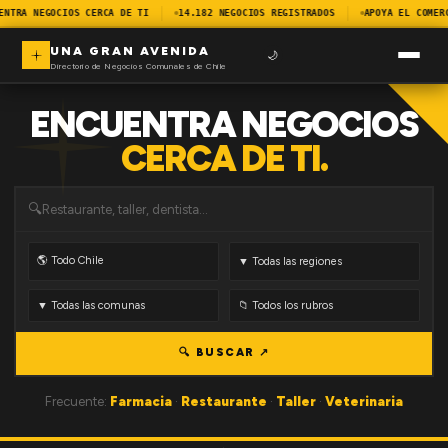
ENTRA NEGOCIOS CERCA DE TI
14.182 NEGOCIOS REGISTRADOS
APOYA EL COMER
UNA GRAN AVENIDA
🌙
Directorio de Negocios Comunales de Chile
ENCUENTRA NEGOCIOS
CERCA DE TI.
🔍
🔍 BUSCAR ↗
Frecuente:
Farmacia
·
Restaurante
·
Taller
·
Veterinaria