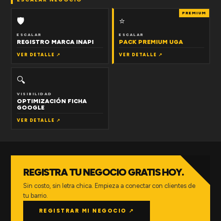
PREMIUM
🛡
⭐
ESCALAR
ESCALAR
REGISTRO MARCA INAPI
PACK PREMIUM UGA
VER DETALLE ↗
VER DETALLE ↗
🔍
VISIBILIDAD
OPTIMIZACIÓN FICHA
GOOGLE
VER DETALLE ↗
REGISTRA TU NEGOCIO GRATIS HOY.
Sin costo, sin letra chica. Empieza a conectar con clientes de
tu barrio.
REGISTRAR MI NEGOCIO ↗