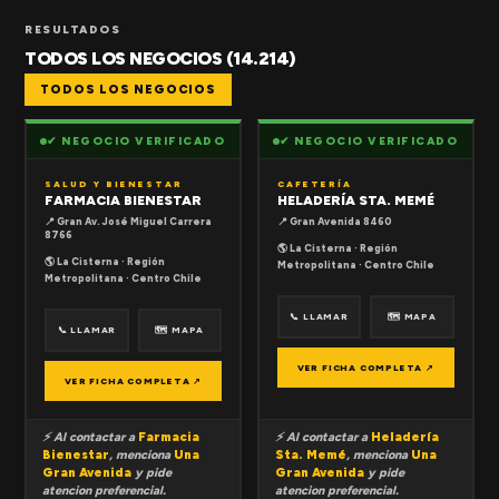
RESULTADOS
TODOS LOS NEGOCIOS (14.214)
TODOS LOS NEGOCIOS
✔ NEGOCIO VERIFICADO
✔ NEGOCIO VERIFICADO
SALUD Y BIENESTAR
CAFETERÍA
FARMACIA BIENESTAR
HELADERÍA STA. MEMÉ
📍 Gran Av. José Miguel Carrera
📍 Gran Avenida 8460
8766
🌎 La Cisterna · Región
🌎 La Cisterna · Región
Metropolitana · Centro Chile
Metropolitana · Centro Chile
📞 LLAMAR
🗺 MAPA
📞 LLAMAR
🗺 MAPA
VER FICHA COMPLETA ↗
VER FICHA COMPLETA ↗
⚡ Al contactar a
Farmacia
⚡ Al contactar a
Heladería
Bienestar
, menciona
Una
Sta. Memé
, menciona
Una
Gran Avenida
y pide
Gran Avenida
y pide
atencion preferencial.
atencion preferencial.