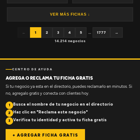
VER MÁS FICHAS ↓
←
1
2
3
4
5
...
1777
→
14.214 negocios
CENTRO DE AYUDA
AGREGA O RECLAMA TU FICHA GRATIS
Si tu negocio ya esta en el directorio, puedes reclamarlo en minutos. Si
no, agregalo gratis y conecta con clientes hoy.
Busca el nombre de tu negocio en el directorio
1
Haz clic en "Reclama este negocio"
2
Verifica tu identidad y activa tu ficha gratis
3
+ AGREGAR FICHA GRATIS