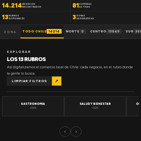
14.214
81
NEGOCIOS
COMUNAS
ENCONTRADOS
ACTIVAS
13
3
RUBROS
ZONAS
DISPONIBLES
GEOGRAFICAS
TODO CHILE
14214
NORTE
0
CENTRO
13849
SUR
36
ZONA
EXPLORAR
LOS 13 RUBROS
Así digitalizamos el comercio local de Chile: cada negocio, en el rubro donde
la gente lo busca.
↗
LIMPIAR FILTROS
GASTRONOMIA
SALUD Y BIENESTAR
OF
1508
1320
‹
›