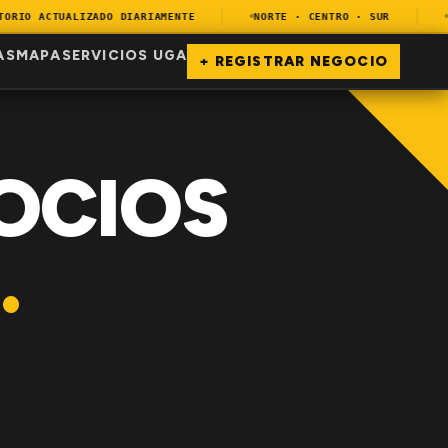
IO ACTUALIZADO DIARIAMENTE
NORTE · CENTRO · SUR
EN
AS
MAPA
SERVICIOS UGA
+ REGISTRAR NEGOCIO
OCIOS
.