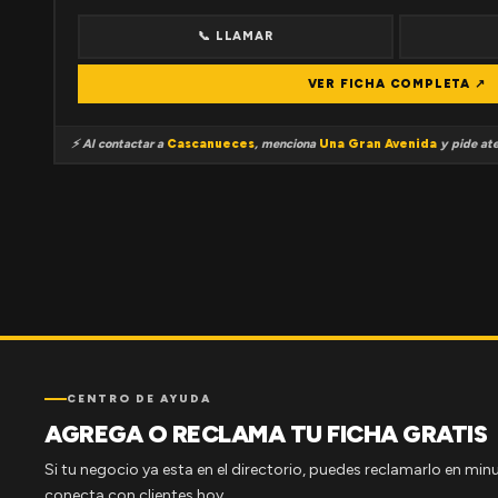
📞 LLAMAR
VER FICHA COMPLETA ↗
⚡ Al contactar a
Cascanueces
, menciona
Una Gran Avenida
y pide ate
CENTRO DE AYUDA
AGREGA O RECLAMA TU FICHA GRATIS
Si tu negocio ya esta en el directorio, puedes reclamarlo en minu
conecta con clientes hoy.