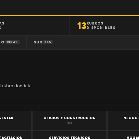
13
AS
RUBROS
S
DISPONIBLES
RO
SUR
13849
365
el rubro donde la
ENESTAR
OFICIOS Y CONSTRUCCION
NEGOCI
503
PACITACION
SERVICIOS TECNICOS
HOGAR