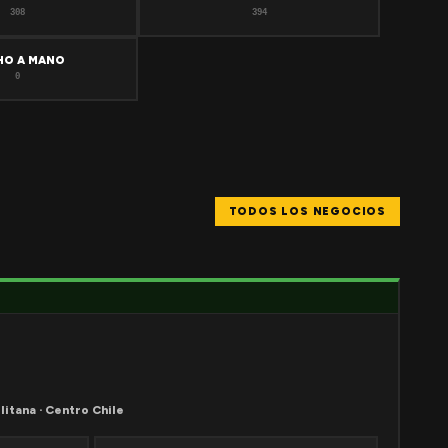
308
394
HO A MANO
0
TODOS LOS NEGOCIOS
litana · Centro Chile