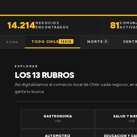
14.214
81
NEGOCIOS
COMUN
ENCONTRADOS
ACTIVA
TODO CHILE
NORTE
CENT
14214
0
ZONA
EXPLORAR
LOS 13 RUBROS
Así digitalizamos el comercio local de Chile: cada negocio, en 
gente lo busca.
GASTRONOMIA
SALUD Y BI
1508
1320
AUTOMOTRIZ
EDUCACION Y CA