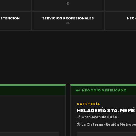
63
RETENCION
SERVICIOS PROFESIONALES
HEC
357
✔ NEGOCIO VERIFICADO
CAFETERÍA
HELADERÍA STA. MEMÉ
📍 Gran Avenida 8460
🌎 La Cisterna · Región Metropo