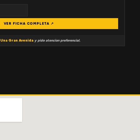
VER FICHA COMPLETA ↗
a
Una Gran Avenida
y pide atencion preferencial.