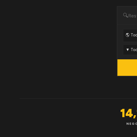
🔍
14
NEG