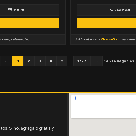
🗺 MAPA
📞 LLAMAR
ncion preferencial.
⚡ Al contactar a
GreenVal
, mencion
←
1
2
3
4
5
...
1777
→
14.214 negocios
tos. Si no, agregalo gratis y