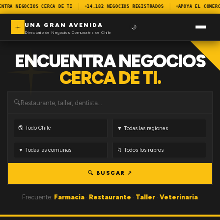
ENTRA NEGOCIOS CERCA DE TI
14.182 NEGOCIOS REGISTRADOS
APOYA EL COMERC
UNA GRAN AVENIDA
🌙
Directorio de Negocios Comunales de Chile
ENCUENTRA NEGOCIOS
CERCA DE TI.
🔍
🔍 BUSCAR ↗
Frecuente:
Farmacia
·
Restaurante
·
Taller
·
Veterinaria