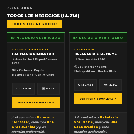
RESULTADOS
TODOS LOS NEGOCIOS (14.214)
TODOS LOS NEGOCIOS
✔ NEGOCIO VERIFICADO
✔ NEGOCIO VERIFICADO
SALUD Y BIENESTAR
CAFETERÍA
FARMACIA BIENESTAR
HELADERÍA STA. MEMÉ
📍 Gran Av. José Miguel Carrera
📍 Gran Avenida 8460
8766
🌎 La Cisterna · Región
🌎 La Cisterna · Región
Metropolitana · Centro Chile
Metropolitana · Centro Chile
📞 LLAMAR
🗺 MAPA
📞 LLAMAR
🗺 MAPA
VER FICHA COMPLETA ↗
VER FICHA COMPLETA ↗
⚡ Al contactar a
Farmacia
⚡ Al contactar a
Heladería
Bienestar
, menciona
Una
Sta. Memé
, menciona
Una
Gran Avenida
y pide
Gran Avenida
y pide
atencion preferencial.
atencion preferencial.