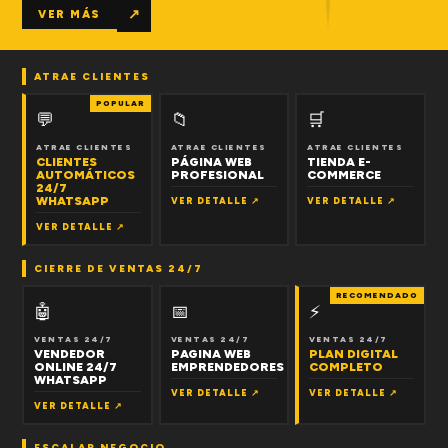
↗
VER MÁS
ATRAE CLIENTES
POPULAR
💬
📁
🛒
ATRAE CLIENTES
ATRAE CLIENTES
ATRAE CLIENTES
CLIENTES
PÁGINA WEB
TIENDA E-
AUTOMÁTICOS
PROFESIONAL
COMMERCE
24/7
WHATSAPP
VER DETALLE ↗
VER DETALLE ↗
VER DETALLE ↗
CIERRE DE VENTAS 24/7
RECOMENDADO
🤖
📅
⚡
VENTAS 24/7
VENTAS 24/7
VENTAS 24/7
VENDEDOR
PAGINA WEB
PLAN DIGITAL
ONLINE 24/7
EMPRENDEDORES
COMPLETO
WHATSAPP
VER DETALLE ↗
VER DETALLE ↗
VER DETALLE ↗
ESCALAR NEGOCIO