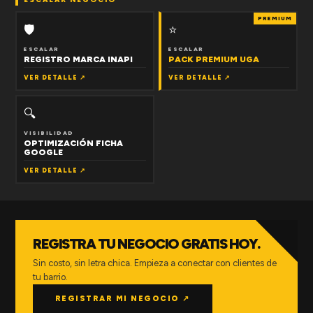
PREMIUM
🛡
⭐
ESCALAR
ESCALAR
REGISTRO MARCA INAPI
PACK PREMIUM UGA
VER DETALLE ↗
VER DETALLE ↗
🔍
VISIBILIDAD
OPTIMIZACIÓN FICHA
GOOGLE
VER DETALLE ↗
REGISTRA TU NEGOCIO GRATIS HOY.
Sin costo, sin letra chica. Empieza a conectar con clientes de
tu barrio.
REGISTRAR MI NEGOCIO ↗