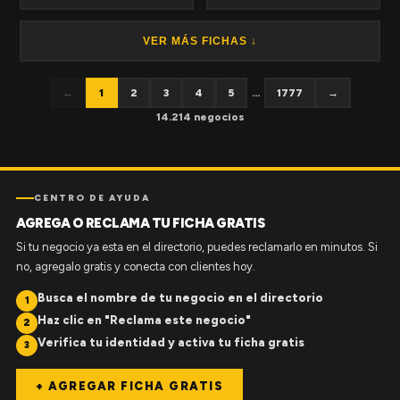
VER MÁS FICHAS ↓
←
1
2
3
4
5
...
1777
→
14.214 negocios
CENTRO DE AYUDA
AGREGA O RECLAMA TU FICHA GRATIS
Si tu negocio ya esta en el directorio, puedes reclamarlo en minutos. Si
no, agregalo gratis y conecta con clientes hoy.
Busca el nombre de tu negocio en el directorio
1
Haz clic en "Reclama este negocio"
2
Verifica tu identidad y activa tu ficha gratis
3
+ AGREGAR FICHA GRATIS