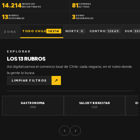
14.214
81
NEGOCIOS
COMUNAS
ENCONTRADOS
ACTIVAS
13
3
RUBROS
ZONAS
DISPONIBLES
GEOGRAFICAS
TODO CHILE
14214
NORTE
0
CENTRO
13849
SUR
36
ZONA
EXPLORAR
LOS 13 RUBROS
Así digitalizamos el comercio local de Chile: cada negocio, en el rubro donde
la gente lo busca.
↗
LIMPIAR FILTROS
GASTRONOMIA
SALUD Y BIENESTAR
OF
1508
1320
‹
›