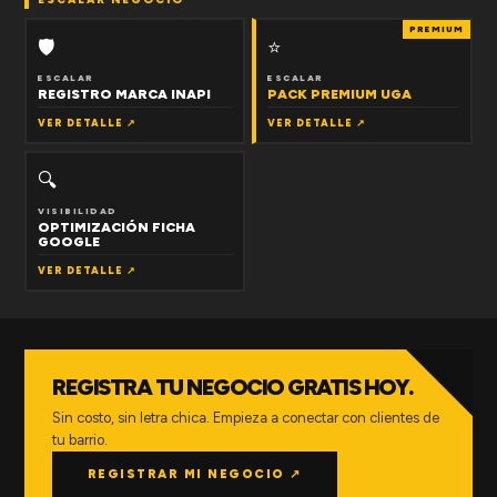
PREMIUM
🛡
⭐
ESCALAR
ESCALAR
REGISTRO MARCA INAPI
PACK PREMIUM UGA
VER DETALLE ↗
VER DETALLE ↗
🔍
VISIBILIDAD
OPTIMIZACIÓN FICHA
GOOGLE
VER DETALLE ↗
REGISTRA TU NEGOCIO GRATIS HOY.
Sin costo, sin letra chica. Empieza a conectar con clientes de
tu barrio.
REGISTRAR MI NEGOCIO ↗