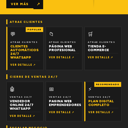
↗
VER MÁS
ATRAE CLIENTES
POPULAR
💬
📁
🛒
ATRAE CLIENTES
ATRAE CLIENTES
ATRAE CLIENTES
CLIENTES
PÁGINA WEB
TIENDA E-
AUTOMÁTICOS
PROFESIONAL
COMMERCE
24/7
WHATSAPP
VER DETALLE ↗
VER DETALLE ↗
VER DETALLE ↗
CIERRE DE VENTAS 24/7
RECOMENDADO
🤖
📅
⚡
VENTAS 24/7
VENTAS 24/7
VENTAS 24/7
VENDEDOR
PAGINA WEB
PLAN DIGITAL
ONLINE 24/7
EMPRENDEDORES
COMPLETO
WHATSAPP
VER DETALLE ↗
VER DETALLE ↗
VER DETALLE ↗
ESCALAR NEGOCIO