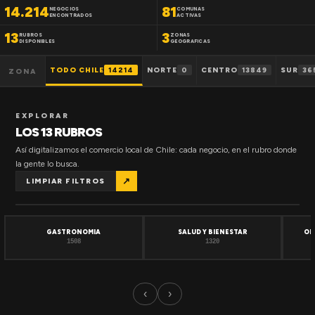
14.214
81
NEGOCIOS
COMUNAS
ENCONTRADOS
ACTIVAS
13
3
RUBROS
ZONAS
DISPONIBLES
GEOGRAFICAS
TODO CHILE
14214
NORTE
0
CENTRO
13849
SUR
36
ZONA
EXPLORAR
LOS 13 RUBROS
Así digitalizamos el comercio local de Chile: cada negocio, en el rubro donde
la gente lo busca.
↗
LIMPIAR FILTROS
GASTRONOMIA
SALUD Y BIENESTAR
OF
1508
1320
‹
›