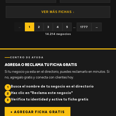
VER MÁS FICHAS ↓
←
1
2
3
4
5
...
1777
→
14.214 negocios
CENTRO DE AYUDA
AGREGA O RECLAMA TU FICHA GRATIS
Si tu negocio ya esta en el directorio, puedes reclamarlo en minutos. Si
no, agregalo gratis y conecta con clientes hoy.
Busca el nombre de tu negocio en el directorio
1
Haz clic en "Reclama este negocio"
2
Verifica tu identidad y activa tu ficha gratis
3
+ AGREGAR FICHA GRATIS