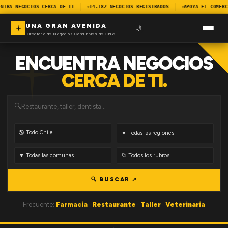
NTRA NEGOCIOS CERCA DE TI
14.182 NEGOCIOS REGISTRADOS
APOYA EL COMERC
UNA GRAN AVENIDA
🌙
Directorio de Negocios Comunales de Chile
ENCUENTRA NEGOCIOS
CERCA DE TI.
🔍
🔍 BUSCAR ↗
Frecuente:
Farmacia
·
Restaurante
·
Taller
·
Veterinaria