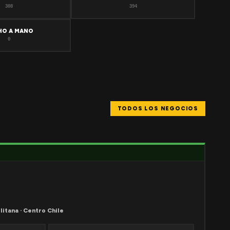
308
394
HO A MANO
0
TODOS LOS NEGOCIOS
litana · Centro Chile