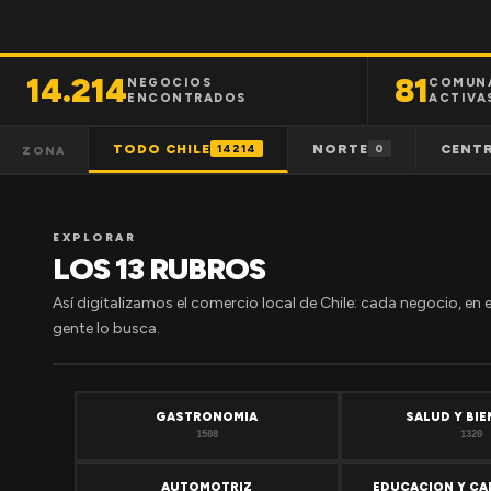
14.214
81
NEGOCIOS
COMUN
ENCONTRADOS
ACTIVA
TODO CHILE
NORTE
CENT
14214
0
ZONA
EXPLORAR
LOS 13 RUBROS
Así digitalizamos el comercio local de Chile: cada negocio, en 
gente lo busca.
GASTRONOMIA
SALUD Y BI
1508
1320
AUTOMOTRIZ
EDUCACION Y CA