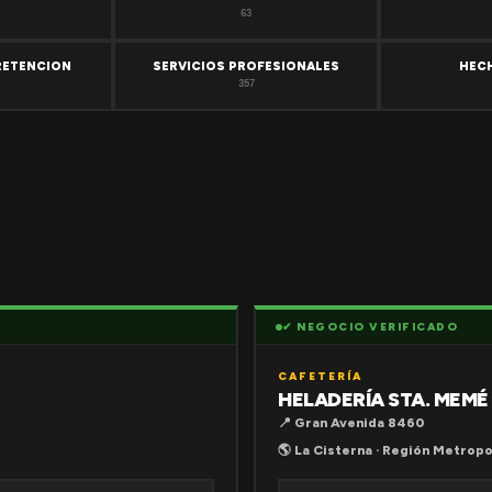
63
RETENCION
SERVICIOS PROFESIONALES
HEC
357
✔ NEGOCIO VERIFICADO
CAFETERÍA
HELADERÍA STA. MEMÉ
📍 Gran Avenida 8460
🌎 La Cisterna · Región Metropo