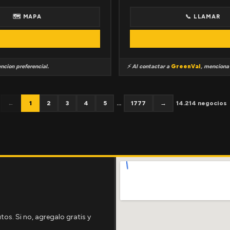
🗺 MAPA
📞 LLAMAR
ncion preferencial.
⚡ Al contactar a
GreenVal
, mencion
←
1
2
3
4
5
...
1777
→
14.214 negocios
tos. Si no, agregalo gratis y