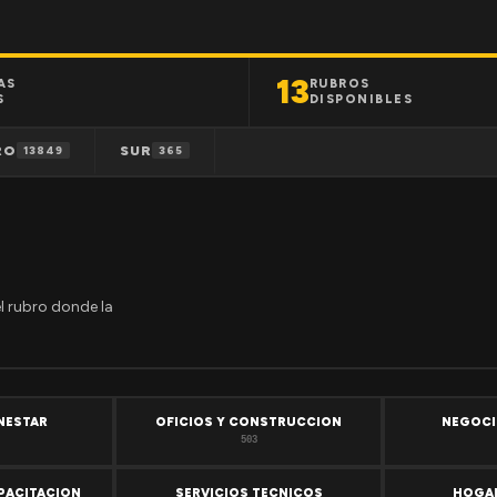
13
AS
RUBROS
S
DISPONIBLES
RO
SUR
13849
365
el rubro donde la
ENESTAR
OFICIOS Y CONSTRUCCION
NEGOCI
503
PACITACION
SERVICIOS TECNICOS
HOGAR