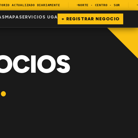
IO ACTUALIZADO DIARIAMENTE
NORTE · CENTRO · SUR
EN
AS
MAPA
SERVICIOS UGA
+ REGISTRAR NEGOCIO
OCIOS
.