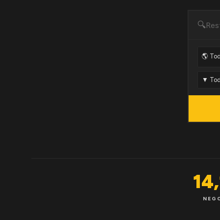
🔍
14
NEG