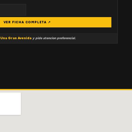
VER FICHA COMPLETA ↗
a
Una Gran Avenida
y pide atencion preferencial.