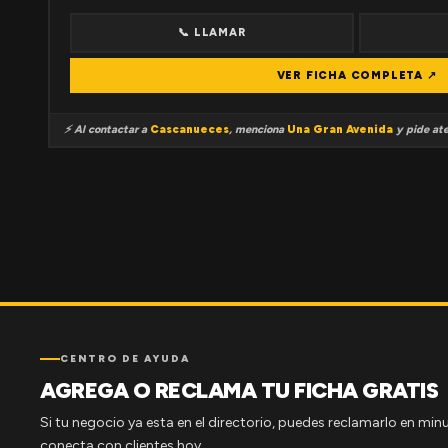
📞 LLAMAR
VER FICHA COMPLETA ↗
⚡ Al contactar a
Cascanueces
, menciona
Una Gran Avenida
y pide ate
CENTRO DE AYUDA
AGREGA O RECLAMA TU FICHA GRATIS
Si tu negocio ya esta en el directorio, puedes reclamarlo en minu
conecta con clientes hoy.