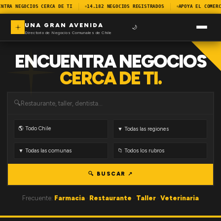
ENTRA NEGOCIOS CERCA DE TI
14.182 NEGOCIOS REGISTRADOS
APOYA EL COMERC
UNA GRAN AVENIDA
🌙
Directorio de Negocios Comunales de Chile
ENCUENTRA NEGOCIOS
CERCA DE TI.
🔍
🔍 BUSCAR ↗
Frecuente:
Farmacia
·
Restaurante
·
Taller
·
Veterinaria