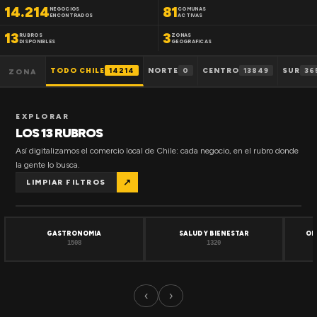
14.214
81
NEGOCIOS
COMUNAS
ENCONTRADOS
ACTIVAS
13
3
RUBROS
ZONAS
DISPONIBLES
GEOGRAFICAS
TODO CHILE
14214
NORTE
0
CENTRO
13849
SUR
36
ZONA
EXPLORAR
LOS 13 RUBROS
Así digitalizamos el comercio local de Chile: cada negocio, en el rubro donde
la gente lo busca.
↗
LIMPIAR FILTROS
GASTRONOMIA
SALUD Y BIENESTAR
OF
1508
1320
‹
›