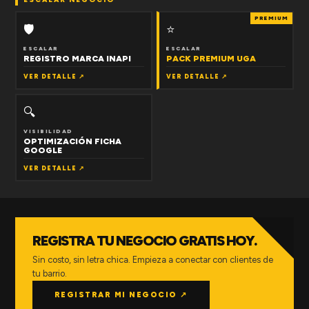
PREMIUM
🛡
⭐
ESCALAR
ESCALAR
REGISTRO MARCA INAPI
PACK PREMIUM UGA
VER DETALLE ↗
VER DETALLE ↗
🔍
VISIBILIDAD
OPTIMIZACIÓN FICHA
GOOGLE
VER DETALLE ↗
REGISTRA TU NEGOCIO GRATIS HOY.
Sin costo, sin letra chica. Empieza a conectar con clientes de
tu barrio.
REGISTRAR MI NEGOCIO ↗