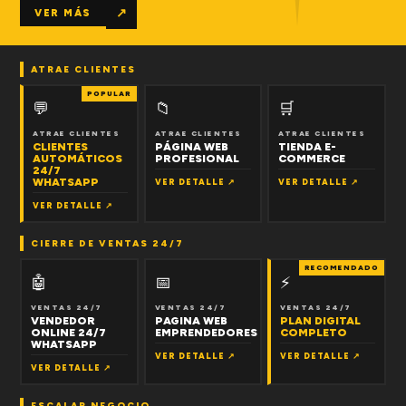
↗
VER MÁS
ATRAE CLIENTES
POPULAR
💬
📁
🛒
ATRAE CLIENTES
ATRAE CLIENTES
ATRAE CLIENTES
CLIENTES
PÁGINA WEB
TIENDA E-
AUTOMÁTICOS
PROFESIONAL
COMMERCE
24/7
WHATSAPP
VER DETALLE ↗
VER DETALLE ↗
VER DETALLE ↗
CIERRE DE VENTAS 24/7
RECOMENDADO
🤖
📅
⚡
VENTAS 24/7
VENTAS 24/7
VENTAS 24/7
VENDEDOR
PAGINA WEB
PLAN DIGITAL
ONLINE 24/7
EMPRENDEDORES
COMPLETO
WHATSAPP
VER DETALLE ↗
VER DETALLE ↗
VER DETALLE ↗
ESCALAR NEGOCIO