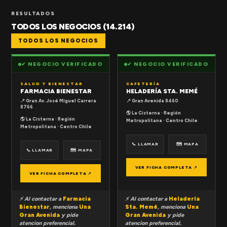
RESULTADOS
TODOS LOS NEGOCIOS (14.214)
TODOS LOS NEGOCIOS
✔ NEGOCIO VERIFICADO
✔ NEGOCIO VERIFICADO
SALUD Y BIENESTAR
CAFETERÍA
FARMACIA BIENESTAR
HELADERÍA STA. MEMÉ
📍 Gran Av. José Miguel Carrera
📍 Gran Avenida 8460
8766
🌎 La Cisterna · Región
🌎 La Cisterna · Región
Metropolitana · Centro Chile
Metropolitana · Centro Chile
📞 LLAMAR
🗺 MAPA
📞 LLAMAR
🗺 MAPA
VER FICHA COMPLETA ↗
VER FICHA COMPLETA ↗
⚡ Al contactar a
Farmacia
⚡ Al contactar a
Heladería
Bienestar
, menciona
Una
Sta. Memé
, menciona
Una
Gran Avenida
y pide
Gran Avenida
y pide
atencion preferencial.
atencion preferencial.