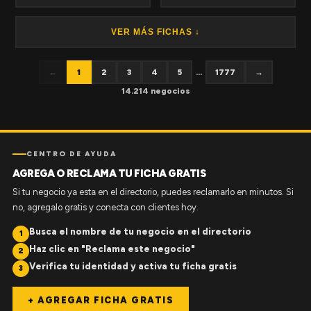
VER MÁS FICHAS ↓
←
1
2
3
4
5
...
1777
→
14.214 negocios
CENTRO DE AYUDA
AGREGA O RECLAMA TU FICHA GRATIS
Si tu negocio ya esta en el directorio, puedes reclamarlo en minutos. Si
no, agregalo gratis y conecta con clientes hoy.
Busca el nombre de tu negocio en el directorio
1
Haz clic en "Reclama este negocio"
2
Verifica tu identidad y activa tu ficha gratis
3
+ AGREGAR FICHA GRATIS