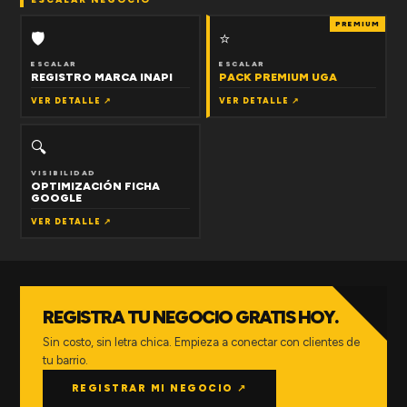
PREMIUM
🛡
⭐
ESCALAR
ESCALAR
REGISTRO MARCA INAPI
PACK PREMIUM UGA
VER DETALLE ↗
VER DETALLE ↗
🔍
VISIBILIDAD
OPTIMIZACIÓN FICHA
GOOGLE
VER DETALLE ↗
REGISTRA TU NEGOCIO GRATIS HOY.
Sin costo, sin letra chica. Empieza a conectar con clientes de
tu barrio.
REGISTRAR MI NEGOCIO ↗