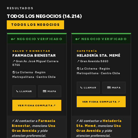
RESULTADOS
TODOS LOS NEGOCIOS (14.214)
TODOS LOS NEGOCIOS
✔ NEGOCIO VERIFICADO
✔ NEGOCIO VERIFICADO
SALUD Y BIENESTAR
CAFETERÍA
FARMACIA BIENESTAR
HELADERÍA STA. MEMÉ
📍 Gran Av. José Miguel Carrera
📍 Gran Avenida 8460
8766
🌎 La Cisterna · Región
🌎 La Cisterna · Región
Metropolitana · Centro Chile
Metropolitana · Centro Chile
📞 LLAMAR
🗺 MAPA
📞 LLAMAR
🗺 MAPA
VER FICHA COMPLETA ↗
VER FICHA COMPLETA ↗
⚡ Al contactar a
Farmacia
⚡ Al contactar a
Heladería
Bienestar
, menciona
Una
Sta. Memé
, menciona
Una
Gran Avenida
y pide
Gran Avenida
y pide
atencion preferencial.
atencion preferencial.