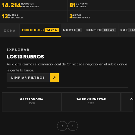
14.214
81
NEGOCIOS
COMUNAS
ENCONTRADOS
ACTIVAS
13
3
RUBROS
ZONAS
DISPONIBLES
GEOGRAFICAS
TODO CHILE
14214
NORTE
0
CENTRO
13849
SUR
36
ZONA
EXPLORAR
LOS 13 RUBROS
Así digitalizamos el comercio local de Chile: cada negocio, en el rubro donde
la gente lo busca.
↗
LIMPIAR FILTROS
GASTRONOMIA
SALUD Y BIENESTAR
OF
1508
1320
‹
›