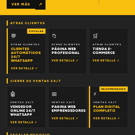
↗
VER MÁS
ATRAE CLIENTES
POPULAR
💬
📁
🛒
ATRAE CLIENTES
ATRAE CLIENTES
ATRAE CLIENTES
CLIENTES
PÁGINA WEB
TIENDA E-
AUTOMÁTICOS
PROFESIONAL
COMMERCE
24/7
WHATSAPP
VER DETALLE ↗
VER DETALLE ↗
VER DETALLE ↗
CIERRE DE VENTAS 24/7
RECOMENDADO
🤖
📅
⚡
VENTAS 24/7
VENTAS 24/7
VENTAS 24/7
VENDEDOR
PAGINA WEB
PLAN DIGITAL
ONLINE 24/7
EMPRENDEDORES
COMPLETO
WHATSAPP
VER DETALLE ↗
VER DETALLE ↗
VER DETALLE ↗
ESCALAR NEGOCIO