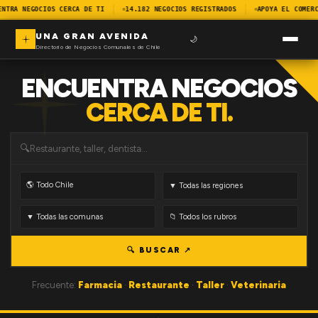
ENTRA NEGOCIOS CERCA DE TI
14.182 NEGOCIOS REGISTRADOS
APOYA EL COMERC
UNA GRAN AVENIDA
🌙
Directorio de Negocios Comunales de Chile
ENCUENTRA NEGOCIOS
CERCA DE TI.
🔍
🔍 BUSCAR ↗
Frecuente:
Farmacia
·
Restaurante
·
Taller
·
Veterinaria