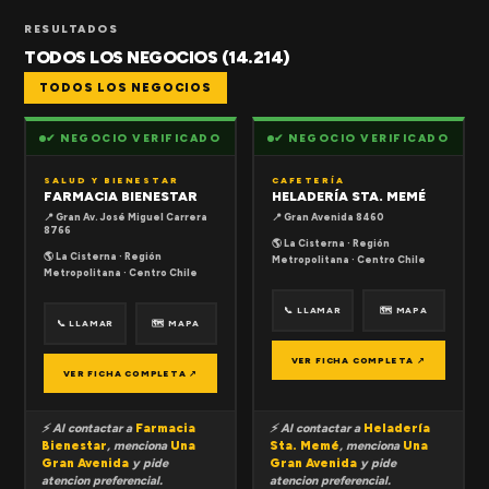
RESULTADOS
TODOS LOS NEGOCIOS (14.214)
TODOS LOS NEGOCIOS
✔ NEGOCIO VERIFICADO
✔ NEGOCIO VERIFICADO
SALUD Y BIENESTAR
CAFETERÍA
FARMACIA BIENESTAR
HELADERÍA STA. MEMÉ
📍 Gran Av. José Miguel Carrera
📍 Gran Avenida 8460
8766
🌎 La Cisterna · Región
🌎 La Cisterna · Región
Metropolitana · Centro Chile
Metropolitana · Centro Chile
📞 LLAMAR
🗺 MAPA
📞 LLAMAR
🗺 MAPA
VER FICHA COMPLETA ↗
VER FICHA COMPLETA ↗
⚡ Al contactar a
Farmacia
⚡ Al contactar a
Heladería
Bienestar
, menciona
Una
Sta. Memé
, menciona
Una
Gran Avenida
y pide
Gran Avenida
y pide
atencion preferencial.
atencion preferencial.