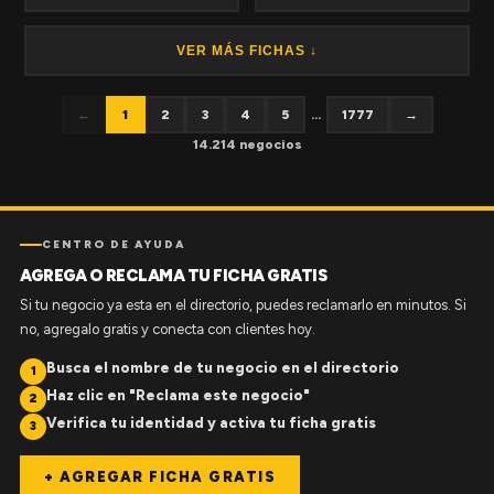
VER MÁS FICHAS ↓
←
1
2
3
4
5
...
1777
→
14.214 negocios
CENTRO DE AYUDA
AGREGA O RECLAMA TU FICHA GRATIS
Si tu negocio ya esta en el directorio, puedes reclamarlo en minutos. Si
no, agregalo gratis y conecta con clientes hoy.
Busca el nombre de tu negocio en el directorio
1
Haz clic en "Reclama este negocio"
2
Verifica tu identidad y activa tu ficha gratis
3
+ AGREGAR FICHA GRATIS