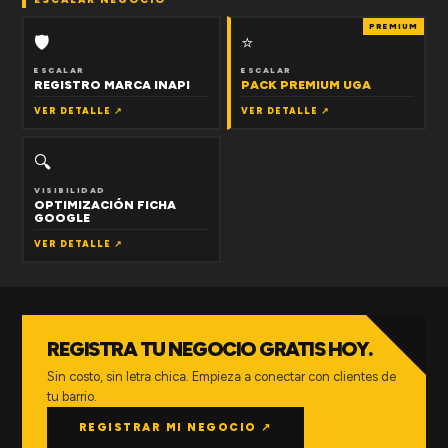
PREMIUM
🛡
⭐
ESCALAR
ESCALAR
REGISTRO MARCA INAPI
PACK PREMIUM UGA
VER DETALLE ↗
VER DETALLE ↗
🔍
VISIBILIDAD
OPTIMIZACIÓN FICHA
GOOGLE
VER DETALLE ↗
REGISTRA TU NEGOCIO GRATIS HOY.
Sin costo, sin letra chica. Empieza a conectar con clientes de
tu barrio.
REGISTRAR MI NEGOCIO ↗