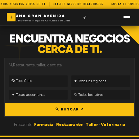
ENTRA NEGOCIOS CERCA DE TI
14.182 NEGOCIOS REGISTRADOS
APOYA EL COMERC
UNA GRAN AVENIDA
🌙
Directorio de Negocios Comunales de Chile
ENCUENTRA NEGOCIOS
CERCA DE TI.
🔍
🔍 BUSCAR ↗
Frecuente:
Farmacia
·
Restaurante
·
Taller
·
Veterinaria