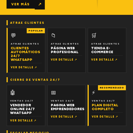
↗
VER MÁS
ATRAE CLIENTES
POPULAR
💬
📁
🛒
ATRAE CLIENTES
ATRAE CLIENTES
ATRAE CLIENTES
CLIENTES
PÁGINA WEB
TIENDA E-
AUTOMÁTICOS
PROFESIONAL
COMMERCE
24/7
WHATSAPP
VER DETALLE ↗
VER DETALLE ↗
VER DETALLE ↗
CIERRE DE VENTAS 24/7
RECOMENDADO
🤖
📅
⚡
VENTAS 24/7
VENTAS 24/7
VENTAS 24/7
VENDEDOR
PAGINA WEB
PLAN DIGITAL
ONLINE 24/7
EMPRENDEDORES
COMPLETO
WHATSAPP
VER DETALLE ↗
VER DETALLE ↗
VER DETALLE ↗
ESCALAR NEGOCIO