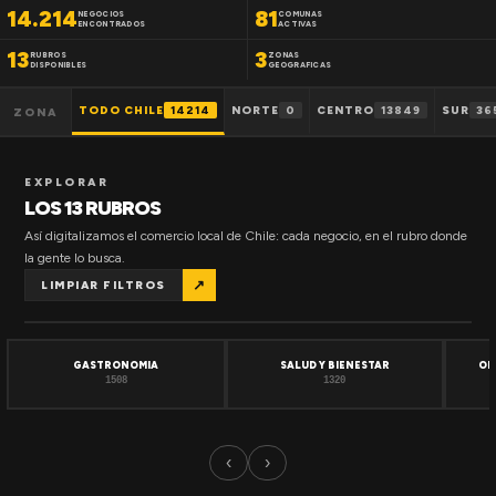
14.214
81
NEGOCIOS
COMUNAS
ENCONTRADOS
ACTIVAS
13
3
RUBROS
ZONAS
DISPONIBLES
GEOGRAFICAS
TODO CHILE
14214
NORTE
0
CENTRO
13849
SUR
36
ZONA
EXPLORAR
LOS 13 RUBROS
Así digitalizamos el comercio local de Chile: cada negocio, en el rubro donde
la gente lo busca.
↗
LIMPIAR FILTROS
GASTRONOMIA
SALUD Y BIENESTAR
OF
1508
1320
‹
›