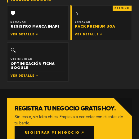
PREMIUM
🛡
⭐
ESCALAR
ESCALAR
REGISTRO MARCA INAPI
PACK PREMIUM UGA
VER DETALLE ↗
VER DETALLE ↗
🔍
VISIBILIDAD
OPTIMIZACIÓN FICHA
GOOGLE
VER DETALLE ↗
REGISTRA TU NEGOCIO GRATIS HOY.
Sin costo, sin letra chica. Empieza a conectar con clientes de
tu barrio.
REGISTRAR MI NEGOCIO ↗