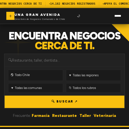
NTRA NEGOCIOS CERCA DE TI
14.182 NEGOCIOS REGISTRADOS
APOYA EL COMERC
UNA GRAN AVENIDA
🌙
Directorio de Negocios Comunales de Chile
ENCUENTRA NEGOCIOS
CERCA DE TI.
🔍
🔍 BUSCAR ↗
Frecuente:
Farmacia
·
Restaurante
·
Taller
·
Veterinaria