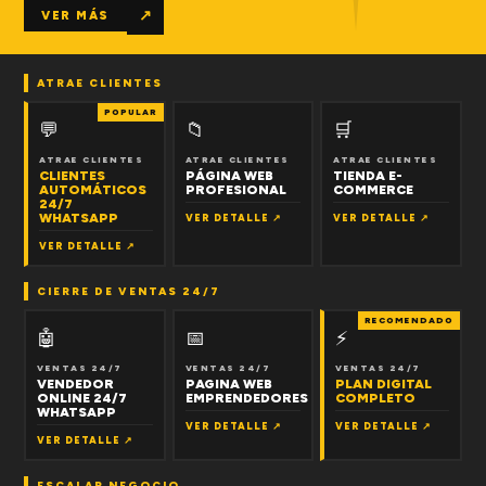
↗
VER MÁS
ATRAE CLIENTES
POPULAR
💬
📁
🛒
ATRAE CLIENTES
ATRAE CLIENTES
ATRAE CLIENTES
CLIENTES
PÁGINA WEB
TIENDA E-
AUTOMÁTICOS
PROFESIONAL
COMMERCE
24/7
WHATSAPP
VER DETALLE ↗
VER DETALLE ↗
VER DETALLE ↗
CIERRE DE VENTAS 24/7
RECOMENDADO
🤖
📅
⚡
VENTAS 24/7
VENTAS 24/7
VENTAS 24/7
VENDEDOR
PAGINA WEB
PLAN DIGITAL
ONLINE 24/7
EMPRENDEDORES
COMPLETO
WHATSAPP
VER DETALLE ↗
VER DETALLE ↗
VER DETALLE ↗
ESCALAR NEGOCIO