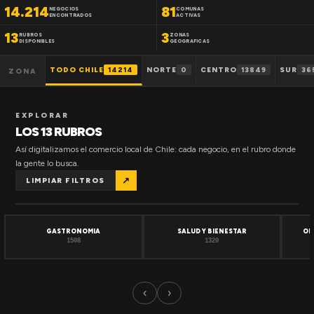
14.214
81
NEGOCIOS
COMUNAS
ENCONTRADOS
ACTIVAS
13
3
RUBROS
ZONAS
DISPONIBLES
GEOGRAFICAS
TODO CHILE
14214
NORTE
0
CENTRO
13849
SUR
36
ZONA
EXPLORAR
LOS 13 RUBROS
Así digitalizamos el comercio local de Chile: cada negocio, en el rubro donde
la gente lo busca.
↗
LIMPIAR FILTROS
GASTRONOMIA
SALUD Y BIENESTAR
OF
1508
1320
‹
›