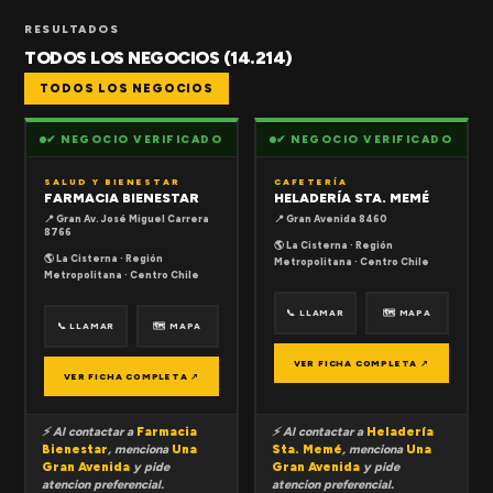
RESULTADOS
TODOS LOS NEGOCIOS (14.214)
TODOS LOS NEGOCIOS
✔ NEGOCIO VERIFICADO
✔ NEGOCIO VERIFICADO
SALUD Y BIENESTAR
CAFETERÍA
FARMACIA BIENESTAR
HELADERÍA STA. MEMÉ
📍 Gran Av. José Miguel Carrera
📍 Gran Avenida 8460
8766
🌎 La Cisterna · Región
🌎 La Cisterna · Región
Metropolitana · Centro Chile
Metropolitana · Centro Chile
📞 LLAMAR
🗺 MAPA
📞 LLAMAR
🗺 MAPA
VER FICHA COMPLETA ↗
VER FICHA COMPLETA ↗
⚡ Al contactar a
Farmacia
⚡ Al contactar a
Heladería
Bienestar
, menciona
Una
Sta. Memé
, menciona
Una
Gran Avenida
y pide
Gran Avenida
y pide
atencion preferencial.
atencion preferencial.