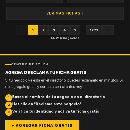
VER MÁS FICHAS ↓
←
1
2
3
4
5
...
1777
→
14.214 negocios
CENTRO DE AYUDA
AGREGA O RECLAMA TU FICHA GRATIS
Si tu negocio ya esta en el directorio, puedes reclamarlo en minutos. Si
no, agregalo gratis y conecta con clientes hoy.
Busca el nombre de tu negocio en el directorio
1
Haz clic en "Reclama este negocio"
2
Verifica tu identidad y activa tu ficha gratis
3
+ AGREGAR FICHA GRATIS