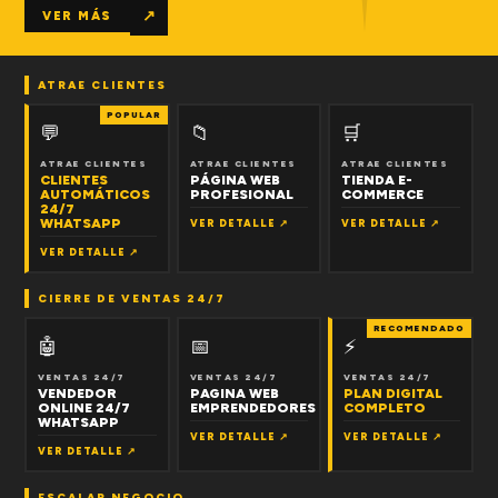
↗
VER MÁS
ATRAE CLIENTES
POPULAR
💬
📁
🛒
ATRAE CLIENTES
ATRAE CLIENTES
ATRAE CLIENTES
CLIENTES
PÁGINA WEB
TIENDA E-
AUTOMÁTICOS
PROFESIONAL
COMMERCE
24/7
WHATSAPP
VER DETALLE ↗
VER DETALLE ↗
VER DETALLE ↗
CIERRE DE VENTAS 24/7
RECOMENDADO
🤖
📅
⚡
VENTAS 24/7
VENTAS 24/7
VENTAS 24/7
VENDEDOR
PAGINA WEB
PLAN DIGITAL
ONLINE 24/7
EMPRENDEDORES
COMPLETO
WHATSAPP
VER DETALLE ↗
VER DETALLE ↗
VER DETALLE ↗
ESCALAR NEGOCIO