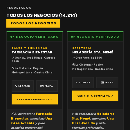
RESULTADOS
TODOS LOS NEGOCIOS (14.214)
TODOS LOS NEGOCIOS
✔ NEGOCIO VERIFICADO
✔ NEGOCIO VERIFICADO
SALUD Y BIENESTAR
CAFETERÍA
FARMACIA BIENESTAR
HELADERÍA STA. MEMÉ
📍 Gran Av. José Miguel Carrera
📍 Gran Avenida 8460
8766
🌎 La Cisterna · Región
🌎 La Cisterna · Región
Metropolitana · Centro Chile
Metropolitana · Centro Chile
📞 LLAMAR
🗺 MAPA
📞 LLAMAR
🗺 MAPA
VER FICHA COMPLETA ↗
VER FICHA COMPLETA ↗
⚡ Al contactar a
Farmacia
⚡ Al contactar a
Heladería
Bienestar
, menciona
Una
Sta. Memé
, menciona
Una
Gran Avenida
y pide
Gran Avenida
y pide
atencion preferencial.
atencion preferencial.