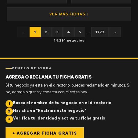
VER MÁS FICHAS ↓
←
1
2
3
4
5
...
1777
→
14.214 negocios
CENTRO DE AYUDA
AGREGA O RECLAMA TU FICHA GRATIS
Si tu negocio ya esta en el directorio, puedes reclamarlo en minutos. Si
no, agregalo gratis y conecta con clientes hoy.
Busca el nombre de tu negocio en el directorio
1
Haz clic en "Reclama este negocio"
2
Verifica tu identidad y activa tu ficha gratis
3
+ AGREGAR FICHA GRATIS