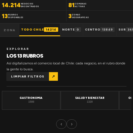
14.214
81
NEGOCIOS
COMUNAS
ENCONTRADOS
ACTIVAS
13
3
RUBROS
ZONAS
DISPONIBLES
GEOGRAFICAS
TODO CHILE
14214
NORTE
0
CENTRO
13849
SUR
36
ZONA
EXPLORAR
LOS 13 RUBROS
Así digitalizamos el comercio local de Chile: cada negocio, en el rubro donde
la gente lo busca.
↗
LIMPIAR FILTROS
GASTRONOMIA
SALUD Y BIENESTAR
OF
1508
1320
‹
›