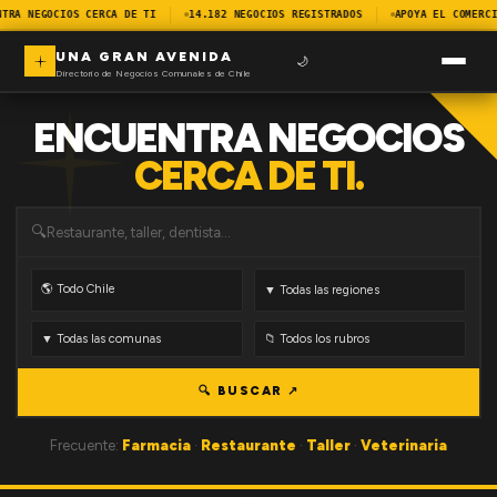
NTRA NEGOCIOS CERCA DE TI
14.182 NEGOCIOS REGISTRADOS
APOYA EL COMERCI
UNA GRAN AVENIDA
🌙
Directorio de Negocios Comunales de Chile
ENCUENTRA NEGOCIOS
CERCA DE TI.
🔍
🔍 BUSCAR ↗
Frecuente:
Farmacia
·
Restaurante
·
Taller
·
Veterinaria