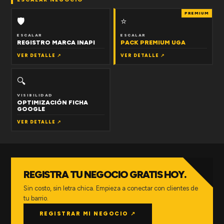
PREMIUM
🛡
⭐
ESCALAR
ESCALAR
REGISTRO MARCA INAPI
PACK PREMIUM UGA
VER DETALLE ↗
VER DETALLE ↗
🔍
VISIBILIDAD
OPTIMIZACIÓN FICHA
GOOGLE
VER DETALLE ↗
REGISTRA TU NEGOCIO GRATIS HOY.
Sin costo, sin letra chica. Empieza a conectar con clientes de
tu barrio.
REGISTRAR MI NEGOCIO ↗