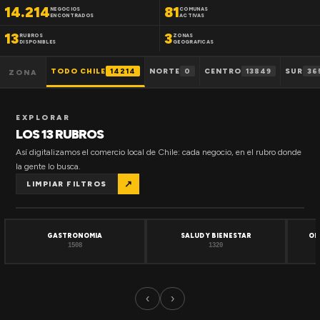
14.214
81
NEGOCIOS
COMUNAS
ENCONTRADOS
ACTIVAS
13
3
RUBROS
ZONAS
DISPONIBLES
GEOGRAFICAS
TODO CHILE
14214
NORTE
0
CENTRO
13849
SUR
36
ZONA
EXPLORAR
LOS 13 RUBROS
Así digitalizamos el comercio local de Chile: cada negocio, en el rubro donde
la gente lo busca.
↗
LIMPIAR FILTROS
GASTRONOMIA
SALUD Y BIENESTAR
OF
1508
1320
‹
›