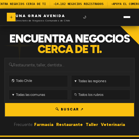
ENTRA NEGOCIOS CERCA DE TI
14.182 NEGOCIOS REGISTRADOS
APOYA EL COMER
UNA GRAN AVENIDA
🌙
Directorio de Negocios Comunales de Chile
ENCUENTRA NEGOCIOS
CERCA DE TI.
🔍
🔍 BUSCAR ↗
Frecuente:
Farmacia
·
Restaurante
·
Taller
·
Veterinaria