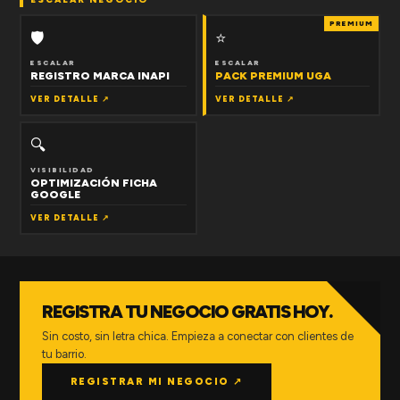
PREMIUM
🛡
⭐
ESCALAR
ESCALAR
REGISTRO MARCA INAPI
PACK PREMIUM UGA
VER DETALLE ↗
VER DETALLE ↗
🔍
VISIBILIDAD
OPTIMIZACIÓN FICHA
GOOGLE
VER DETALLE ↗
REGISTRA TU NEGOCIO GRATIS HOY.
Sin costo, sin letra chica. Empieza a conectar con clientes de
tu barrio.
REGISTRAR MI NEGOCIO ↗