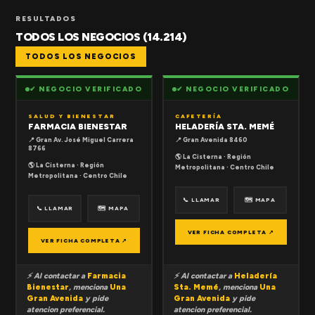
RESULTADOS
TODOS LOS NEGOCIOS (14.214)
TODOS LOS NEGOCIOS
✔ NEGOCIO VERIFICADO
✔ NEGOCIO VERIFICADO
SALUD Y BIENESTAR
CAFETERÍA
FARMACIA BIENESTAR
HELADERÍA STA. MEMÉ
📍 Gran Av. José Miguel Carrera
📍 Gran Avenida 8460
8766
🌎 La Cisterna · Región
🌎 La Cisterna · Región
Metropolitana · Centro Chile
Metropolitana · Centro Chile
📞 LLAMAR
🗺 MAPA
📞 LLAMAR
🗺 MAPA
VER FICHA COMPLETA ↗
VER FICHA COMPLETA ↗
⚡ Al contactar a
Farmacia
⚡ Al contactar a
Heladería
Bienestar
, menciona
Una
Sta. Memé
, menciona
Una
Gran Avenida
y pide
Gran Avenida
y pide
atencion preferencial.
atencion preferencial.