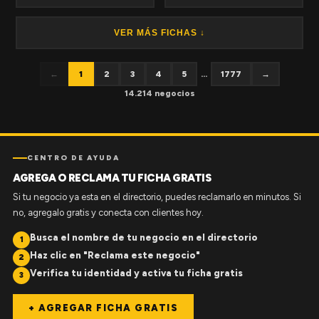
VER MÁS FICHAS ↓
←
1
2
3
4
5
...
1777
→
14.214 negocios
CENTRO DE AYUDA
AGREGA O RECLAMA TU FICHA GRATIS
Si tu negocio ya esta en el directorio, puedes reclamarlo en minutos. Si
no, agregalo gratis y conecta con clientes hoy.
Busca el nombre de tu negocio en el directorio
1
Haz clic en "Reclama este negocio"
2
Verifica tu identidad y activa tu ficha gratis
3
+ AGREGAR FICHA GRATIS