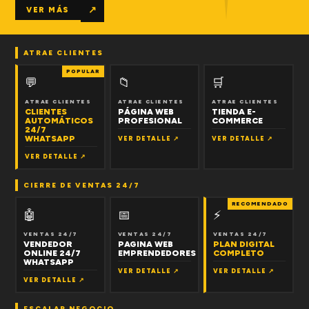
↗
VER MÁS
ATRAE CLIENTES
POPULAR
💬
📁
🛒
ATRAE CLIENTES
ATRAE CLIENTES
ATRAE CLIENTES
CLIENTES
PÁGINA WEB
TIENDA E-
AUTOMÁTICOS
PROFESIONAL
COMMERCE
24/7
WHATSAPP
VER DETALLE ↗
VER DETALLE ↗
VER DETALLE ↗
CIERRE DE VENTAS 24/7
RECOMENDADO
🤖
📅
⚡
VENTAS 24/7
VENTAS 24/7
VENTAS 24/7
VENDEDOR
PAGINA WEB
PLAN DIGITAL
ONLINE 24/7
EMPRENDEDORES
COMPLETO
WHATSAPP
VER DETALLE ↗
VER DETALLE ↗
VER DETALLE ↗
ESCALAR NEGOCIO