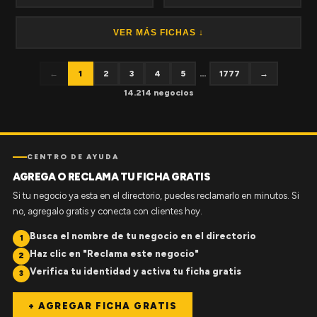
VER MÁS FICHAS ↓
←
1
2
3
4
5
...
1777
→
14.214 negocios
CENTRO DE AYUDA
AGREGA O RECLAMA TU FICHA GRATIS
Si tu negocio ya esta en el directorio, puedes reclamarlo en minutos. Si
no, agregalo gratis y conecta con clientes hoy.
Busca el nombre de tu negocio en el directorio
1
Haz clic en "Reclama este negocio"
2
Verifica tu identidad y activa tu ficha gratis
3
+ AGREGAR FICHA GRATIS