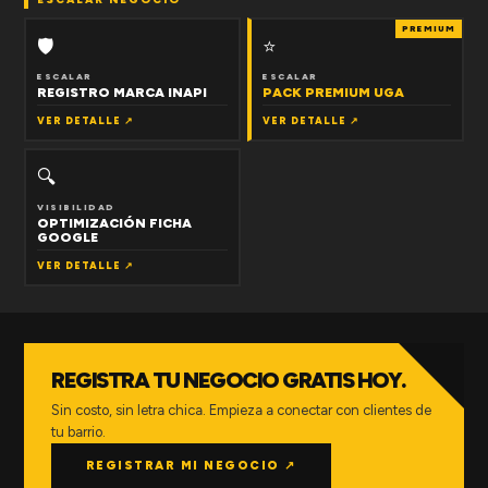
PREMIUM
🛡
⭐
ESCALAR
ESCALAR
REGISTRO MARCA INAPI
PACK PREMIUM UGA
VER DETALLE ↗
VER DETALLE ↗
🔍
VISIBILIDAD
OPTIMIZACIÓN FICHA
GOOGLE
VER DETALLE ↗
REGISTRA TU NEGOCIO GRATIS HOY.
Sin costo, sin letra chica. Empieza a conectar con clientes de
tu barrio.
REGISTRAR MI NEGOCIO ↗