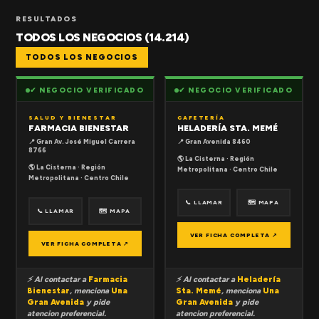
RESULTADOS
TODOS LOS NEGOCIOS (14.214)
TODOS LOS NEGOCIOS
✔ NEGOCIO VERIFICADO
✔ NEGOCIO VERIFICADO
SALUD Y BIENESTAR
CAFETERÍA
FARMACIA BIENESTAR
HELADERÍA STA. MEMÉ
📍 Gran Av. José Miguel Carrera
📍 Gran Avenida 8460
8766
🌎 La Cisterna · Región
🌎 La Cisterna · Región
Metropolitana · Centro Chile
Metropolitana · Centro Chile
📞 LLAMAR
🗺 MAPA
📞 LLAMAR
🗺 MAPA
VER FICHA COMPLETA ↗
VER FICHA COMPLETA ↗
⚡ Al contactar a
Farmacia
⚡ Al contactar a
Heladería
Bienestar
, menciona
Una
Sta. Memé
, menciona
Una
Gran Avenida
y pide
Gran Avenida
y pide
atencion preferencial.
atencion preferencial.