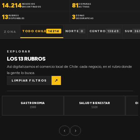
14.214
81
NEGOCIOS
COMUNAS
ENCONTRADOS
ACTIVAS
13
3
RUBROS
ZONAS
DISPONIBLES
GEOGRAFICAS
TODO CHILE
14214
NORTE
0
CENTRO
13849
SUR
36
ZONA
EXPLORAR
LOS 13 RUBROS
Así digitalizamos el comercio local de Chile: cada negocio, en el rubro donde
la gente lo busca.
↗
LIMPIAR FILTROS
GASTRONOMIA
SALUD Y BIENESTAR
OF
1508
1320
‹
›