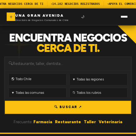
NTRA NEGOCIOS CERCA DE TI
14.182 NEGOCIOS REGISTRADOS
APOYA EL COMERC
UNA GRAN AVENIDA
🌙
Directorio de Negocios Comunales de Chile
ENCUENTRA NEGOCIOS
CERCA DE TI.
🔍
🔍 BUSCAR ↗
Frecuente:
Farmacia
·
Restaurante
·
Taller
·
Veterinaria