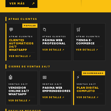
↗
VER MÁS
ATRAE CLIENTES
POPULAR
💬
📁
🛒
ATRAE CLIENTES
ATRAE CLIENTES
ATRAE CLIENTES
CLIENTES
PÁGINA WEB
TIENDA E-
AUTOMÁTICOS
PROFESIONAL
COMMERCE
24/7
WHATSAPP
VER DETALLE ↗
VER DETALLE ↗
VER DETALLE ↗
CIERRE DE VENTAS 24/7
RECOMENDADO
🤖
📅
⚡
VENTAS 24/7
VENTAS 24/7
VENTAS 24/7
VENDEDOR
PAGINA WEB
PLAN DIGITAL
ONLINE 24/7
EMPRENDEDORES
COMPLETO
WHATSAPP
VER DETALLE ↗
VER DETALLE ↗
VER DETALLE ↗
ESCALAR NEGOCIO