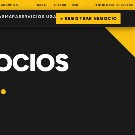
IAMENTE
NORTE · CENTRO · SUR
ENCUENTRA NEGOCIOS CE
AS
MAPA
SERVICIOS UGA
+ REGISTRAR NEGOCIO
OCIOS
.