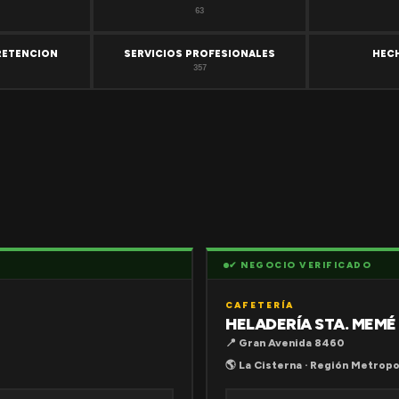
63
RETENCION
SERVICIOS PROFESIONALES
HEC
357
✔ NEGOCIO VERIFICADO
CAFETERÍA
HELADERÍA STA. MEMÉ
📍 Gran Avenida 8460
🌎 La Cisterna · Región Metropo