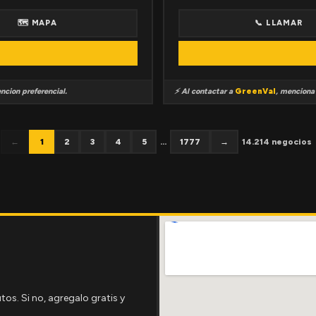
🗺 MAPA
📞 LLAMAR
ncion preferencial.
⚡ Al contactar a
GreenVal
, mencion
←
1
2
3
4
5
...
1777
→
14.214 negocios
tos. Si no, agregalo gratis y