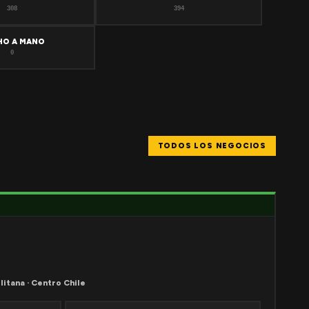
308
394
HO A MANO
0
TODOS LOS NEGOCIOS
litana · Centro Chile