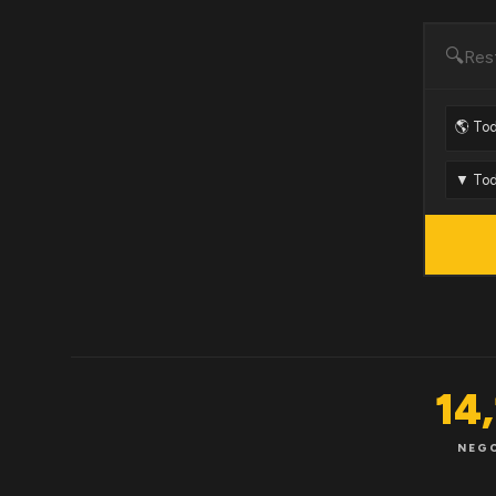
🔍
14
NEG