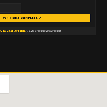
VER FICHA COMPLETA ↗
a
Una Gran Avenida
y pide atencion preferencial.