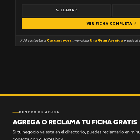
📞 LLAMAR
VER FICHA COMPLETA ↗
⚡ Al contactar a
Cascanueces
, menciona
Una Gran Avenida
y pide ate
CENTRO DE AYUDA
AGREGA O RECLAMA TU FICHA GRATIS
Si tu negocio ya esta en el directorio, puedes reclamarlo en minu
conecta con clientes hoy.