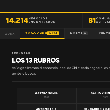
14.214
81
NEGOCIOS
COMUN
ENCONTRADOS
ACTIVA
TODO CHILE
NORTE
CENT
14214
0
ZONA
EXPLORAR
LOS 13 RUBROS
Así digitalizamos el comercio local de Chile: cada negocio, en 
gente lo busca.
GASTRONOMIA
SALUD Y BI
1508
1320
AUTOMOTRIZ
EDUCACION Y CA