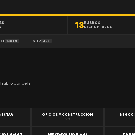
13
AS
RUBROS
S
DISPONIBLES
RO
SUR
13849
365
el rubro donde la
ENESTAR
OFICIOS Y CONSTRUCCION
NEGOCI
503
PACITACION
SERVICIOS TECNICOS
HOGAR