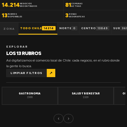
14.214
81
NEGOCIOS
COMUNAS
ENCONTRADOS
ACTIVAS
13
3
RUBROS
ZONAS
DISPONIBLES
GEOGRAFICAS
TODO CHILE
14214
NORTE
0
CENTRO
13849
SUR
36
ZONA
EXPLORAR
LOS 13 RUBROS
Así digitalizamos el comercio local de Chile: cada negocio, en el rubro donde
la gente lo busca.
↗
LIMPIAR FILTROS
GASTRONOMIA
SALUD Y BIENESTAR
OF
1508
1320
‹
›