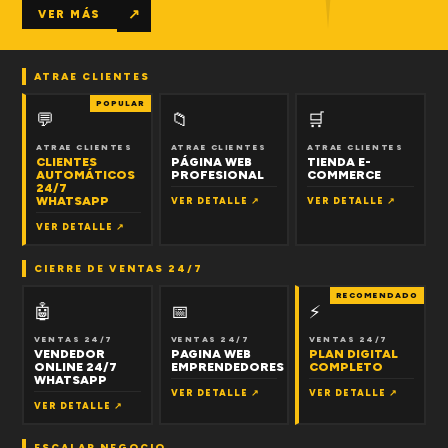
↗
VER MÁS
ATRAE CLIENTES
POPULAR
💬
📁
🛒
ATRAE CLIENTES
ATRAE CLIENTES
ATRAE CLIENTES
CLIENTES
PÁGINA WEB
TIENDA E-
AUTOMÁTICOS
PROFESIONAL
COMMERCE
24/7
WHATSAPP
VER DETALLE ↗
VER DETALLE ↗
VER DETALLE ↗
CIERRE DE VENTAS 24/7
RECOMENDADO
🤖
📅
⚡
VENTAS 24/7
VENTAS 24/7
VENTAS 24/7
VENDEDOR
PAGINA WEB
PLAN DIGITAL
ONLINE 24/7
EMPRENDEDORES
COMPLETO
WHATSAPP
VER DETALLE ↗
VER DETALLE ↗
VER DETALLE ↗
ESCALAR NEGOCIO