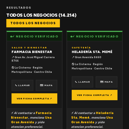
RESULTADOS
TODOS LOS NEGOCIOS (14.214)
TODOS LOS NEGOCIOS
✔ NEGOCIO VERIFICADO
✔ NEGOCIO VERIFICADO
SALUD Y BIENESTAR
CAFETERÍA
FARMACIA BIENESTAR
HELADERÍA STA. MEMÉ
📍 Gran Av. José Miguel Carrera
📍 Gran Avenida 8460
8766
🌎 La Cisterna · Región
🌎 La Cisterna · Región
Metropolitana · Centro Chile
Metropolitana · Centro Chile
📞 LLAMAR
🗺 MAPA
📞 LLAMAR
🗺 MAPA
VER FICHA COMPLETA ↗
VER FICHA COMPLETA ↗
⚡ Al contactar a
Farmacia
⚡ Al contactar a
Heladería
Bienestar
, menciona
Una
Sta. Memé
, menciona
Una
Gran Avenida
y pide
Gran Avenida
y pide
atencion preferencial.
atencion preferencial.