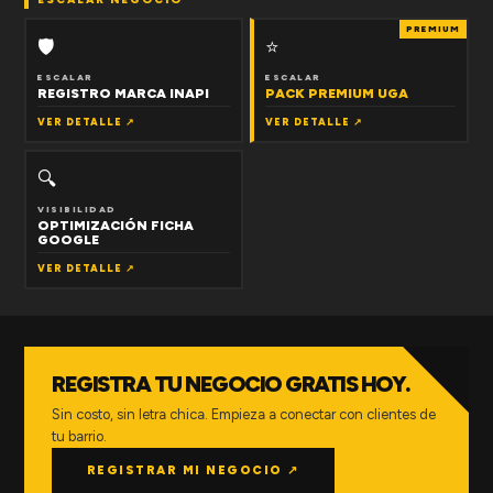
PREMIUM
🛡
⭐
ESCALAR
ESCALAR
REGISTRO MARCA INAPI
PACK PREMIUM UGA
VER DETALLE ↗
VER DETALLE ↗
🔍
VISIBILIDAD
OPTIMIZACIÓN FICHA
GOOGLE
VER DETALLE ↗
REGISTRA TU NEGOCIO GRATIS HOY.
Sin costo, sin letra chica. Empieza a conectar con clientes de
tu barrio.
REGISTRAR MI NEGOCIO ↗