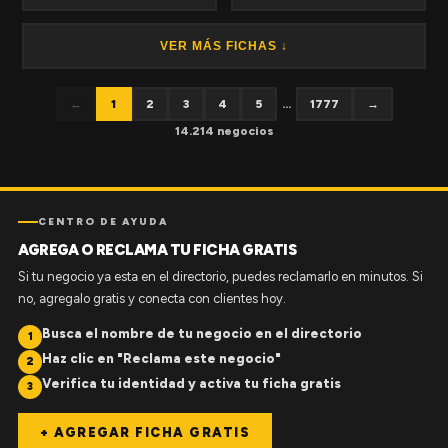
VER MÁS FICHAS ↓
←
1
2
3
4
5
...
1777
→
14.214 negocios
CENTRO DE AYUDA
AGREGA O RECLAMA TU FICHA GRATIS
Si tu negocio ya esta en el directorio, puedes reclamarlo en minutos. Si
no, agregalo gratis y conecta con clientes hoy.
Busca el nombre de tu negocio en el directorio
1
Haz clic en "Reclama este negocio"
2
Verifica tu identidad y activa tu ficha gratis
3
+ AGREGAR FICHA GRATIS