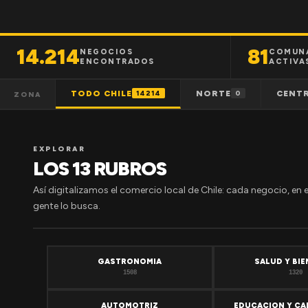
14.214
81
NEGOCIOS
COMUN
ENCONTRADOS
ACTIVA
TODO CHILE
NORTE
CENT
14214
0
ZONA
EXPLORAR
LOS 13 RUBROS
Así digitalizamos el comercio local de Chile: cada negocio, en 
gente lo busca.
GASTRONOMIA
SALUD Y BI
1508
1320
AUTOMOTRIZ
EDUCACION Y CA