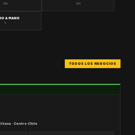
308
394
HO A MANO
0
TODOS LOS NEGOCIOS
litana · Centro Chile