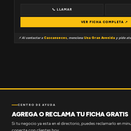
📞 LLAMAR
VER FICHA COMPLETA ↗
⚡ Al contactar a
Cascanueces
, menciona
Una Gran Avenida
y pide ate
CENTRO DE AYUDA
AGREGA O RECLAMA TU FICHA GRATIS
Si tu negocio ya esta en el directorio, puedes reclamarlo en minu
conecta con clientes hoy.