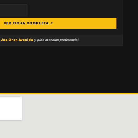
VER FICHA COMPLETA ↗
a
Una Gran Avenida
y pide atencion preferencial.