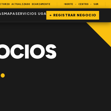
ORIO ACTUALIZADO DIARIAMENTE
NORTE · CENTRO · SUR
E
AS
MAPA
SERVICIOS UGA
+ REGISTRAR NEGOCIO
OCIOS
.