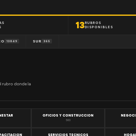
13
AS
RUBROS
S
DISPONIBLES
RO
SUR
13849
365
el rubro donde la
ENESTAR
OFICIOS Y CONSTRUCCION
NEGOCI
503
PACITACION
SERVICIOS TECNICOS
HOGAR