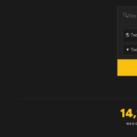
🔍
14
NEG