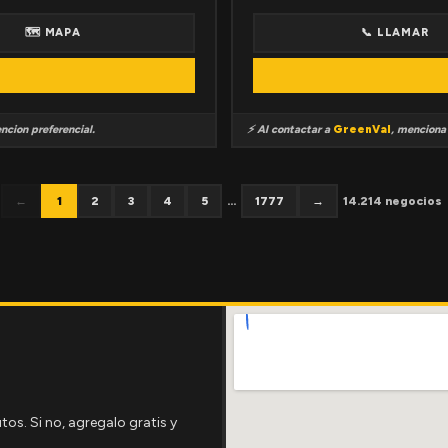
🗺 MAPA
📞 LLAMAR
ncion preferencial.
⚡ Al contactar a
GreenVal
, mencion
←
1
2
3
4
5
...
1777
→
14.214 negocios
tos. Si no, agregalo gratis y