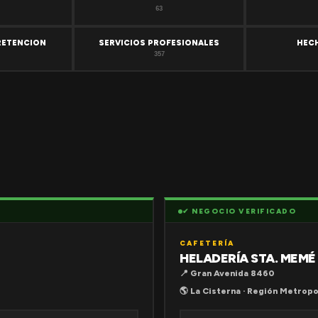
63
RETENCION
SERVICIOS PROFESIONALES
HEC
357
✔ NEGOCIO VERIFICADO
CAFETERÍA
HELADERÍA STA. MEMÉ
📍 Gran Avenida 8460
🌎 La Cisterna · Región Metropo