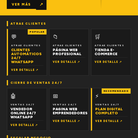
↗
VER MÁS
ATRAE CLIENTES
POPULAR
💬
📁
🛒
ATRAE CLIENTES
ATRAE CLIENTES
ATRAE CLIENTES
CLIENTES
PÁGINA WEB
TIENDA E-
AUTOMÁTICOS
PROFESIONAL
COMMERCE
24/7
WHATSAPP
VER DETALLE ↗
VER DETALLE ↗
VER DETALLE ↗
CIERRE DE VENTAS 24/7
RECOMENDADO
🤖
📅
⚡
VENTAS 24/7
VENTAS 24/7
VENTAS 24/7
VENDEDOR
PAGINA WEB
PLAN DIGITAL
ONLINE 24/7
EMPRENDEDORES
COMPLETO
WHATSAPP
VER DETALLE ↗
VER DETALLE ↗
VER DETALLE ↗
ESCALAR NEGOCIO