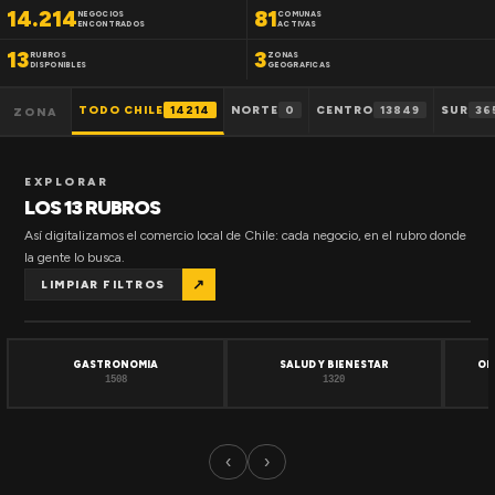
14.214
81
NEGOCIOS
COMUNAS
ENCONTRADOS
ACTIVAS
13
3
RUBROS
ZONAS
DISPONIBLES
GEOGRAFICAS
TODO CHILE
14214
NORTE
0
CENTRO
13849
SUR
36
ZONA
EXPLORAR
LOS 13 RUBROS
Así digitalizamos el comercio local de Chile: cada negocio, en el rubro donde
la gente lo busca.
↗
LIMPIAR FILTROS
GASTRONOMIA
SALUD Y BIENESTAR
OF
1508
1320
‹
›