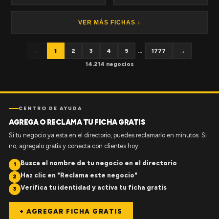
VER MÁS FICHAS ↓
←
1
2
3
4
5
...
1777
→
14.214 negocios
CENTRO DE AYUDA
AGREGA O RECLAMA TU FICHA GRATIS
Si tu negocio ya esta en el directorio, puedes reclamarlo en minutos. Si
no, agregalo gratis y conecta con clientes hoy.
Busca el nombre de tu negocio en el directorio
1
Haz clic en "Reclama este negocio"
2
Verifica tu identidad y activa tu ficha gratis
3
+ AGREGAR FICHA GRATIS