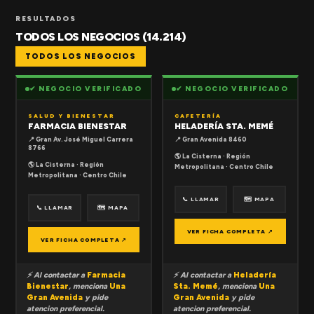
RESULTADOS
TODOS LOS NEGOCIOS (14.214)
TODOS LOS NEGOCIOS
✔ NEGOCIO VERIFICADO
✔ NEGOCIO VERIFICADO
SALUD Y BIENESTAR
CAFETERÍA
FARMACIA BIENESTAR
HELADERÍA STA. MEMÉ
📍 Gran Av. José Miguel Carrera
📍 Gran Avenida 8460
8766
🌎 La Cisterna · Región
🌎 La Cisterna · Región
Metropolitana · Centro Chile
Metropolitana · Centro Chile
📞 LLAMAR
🗺 MAPA
📞 LLAMAR
🗺 MAPA
VER FICHA COMPLETA ↗
VER FICHA COMPLETA ↗
⚡ Al contactar a
Farmacia
⚡ Al contactar a
Heladería
Bienestar
, menciona
Una
Sta. Memé
, menciona
Una
Gran Avenida
y pide
Gran Avenida
y pide
atencion preferencial.
atencion preferencial.