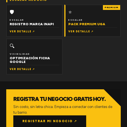
PREMIUM
🛡
⭐
ESCALAR
ESCALAR
REGISTRO MARCA INAPI
PACK PREMIUM UGA
VER DETALLE ↗
VER DETALLE ↗
🔍
VISIBILIDAD
OPTIMIZACIÓN FICHA
GOOGLE
VER DETALLE ↗
REGISTRA TU NEGOCIO GRATIS HOY.
Sin costo, sin letra chica. Empieza a conectar con clientes de
tu barrio.
REGISTRAR MI NEGOCIO ↗