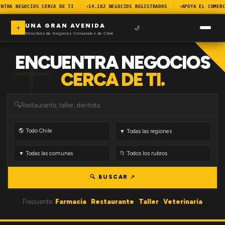
ENTRA NEGOCIOS CERCA DE TI
14.182 NEGOCIOS REGISTRADOS
APOYA EL COMERC
UNA GRAN AVENIDA
🌙
Directorio de Negocios Comunales de Chile
ENCUENTRA NEGOCIOS
CERCA DE TI.
🔍
🔍 BUSCAR ↗
Frecuente:
Farmacia
·
Restaurante
·
Taller
·
Veterinaria