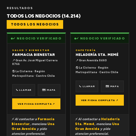
RESULTADOS
TODOS LOS NEGOCIOS (14.214)
TODOS LOS NEGOCIOS
✔ NEGOCIO VERIFICADO
✔ NEGOCIO VERIFICADO
SALUD Y BIENESTAR
CAFETERÍA
FARMACIA BIENESTAR
HELADERÍA STA. MEMÉ
📍 Gran Av. José Miguel Carrera
📍 Gran Avenida 8460
8766
🌎 La Cisterna · Región
🌎 La Cisterna · Región
Metropolitana · Centro Chile
Metropolitana · Centro Chile
📞 LLAMAR
🗺 MAPA
📞 LLAMAR
🗺 MAPA
VER FICHA COMPLETA ↗
VER FICHA COMPLETA ↗
⚡ Al contactar a
Farmacia
⚡ Al contactar a
Heladería
Bienestar
, menciona
Una
Sta. Memé
, menciona
Una
Gran Avenida
y pide
Gran Avenida
y pide
atencion preferencial.
atencion preferencial.