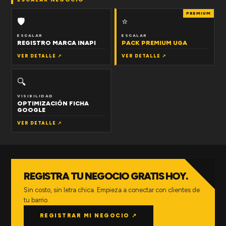
PREMIUM
🛡
⭐
ESCALAR
ESCALAR
REGISTRO MARCA INAPI
PACK PREMIUM UGA
VER DETALLE ↗
VER DETALLE ↗
🔍
VISIBILIDAD
OPTIMIZACIÓN FICHA
GOOGLE
VER DETALLE ↗
REGISTRA TU NEGOCIO GRATIS HOY.
Sin costo, sin letra chica. Empieza a conectar con clientes de
tu barrio.
REGISTRAR MI NEGOCIO ↗