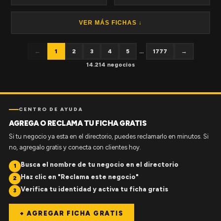
VER MÁS FICHAS ↓
←
1
2
3
4
5
...
1777
→
14.214 negocios
CENTRO DE AYUDA
AGREGA O RECLAMA TU FICHA GRATIS
Si tu negocio ya esta en el directorio, puedes reclamarlo en minutos. Si
no, agregalo gratis y conecta con clientes hoy.
Busca el nombre de tu negocio en el directorio
1
Haz clic en "Reclama este negocio"
2
Verifica tu identidad y activa tu ficha gratis
3
+ AGREGAR FICHA GRATIS