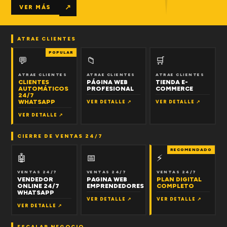
↗
VER MÁS
ATRAE CLIENTES
POPULAR
💬
📁
🛒
ATRAE CLIENTES
ATRAE CLIENTES
ATRAE CLIENTES
CLIENTES
PÁGINA WEB
TIENDA E-
AUTOMÁTICOS
PROFESIONAL
COMMERCE
24/7
WHATSAPP
VER DETALLE ↗
VER DETALLE ↗
VER DETALLE ↗
CIERRE DE VENTAS 24/7
RECOMENDADO
🤖
📅
⚡
VENTAS 24/7
VENTAS 24/7
VENTAS 24/7
VENDEDOR
PAGINA WEB
PLAN DIGITAL
ONLINE 24/7
EMPRENDEDORES
COMPLETO
WHATSAPP
VER DETALLE ↗
VER DETALLE ↗
VER DETALLE ↗
ESCALAR NEGOCIO