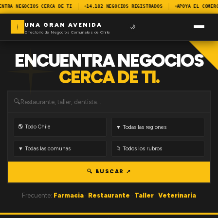
ENTRA NEGOCIOS CERCA DE TI
14.182 NEGOCIOS REGISTRADOS
APOYA EL COMER
UNA GRAN AVENIDA
🌙
Directorio de Negocios Comunales de Chile
ENCUENTRA NEGOCIOS
CERCA DE TI.
🔍
🔍 BUSCAR ↗
Frecuente:
Farmacia
·
Restaurante
·
Taller
·
Veterinaria