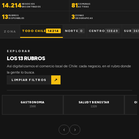
14.214
81
NEGOCIOS
COMUNAS
ENCONTRADOS
ACTIVAS
13
3
RUBROS
ZONAS
DISPONIBLES
GEOGRAFICAS
TODO CHILE
14214
NORTE
0
CENTRO
13849
SUR
36
ZONA
EXPLORAR
LOS 13 RUBROS
Así digitalizamos el comercio local de Chile: cada negocio, en el rubro donde
la gente lo busca.
↗
LIMPIAR FILTROS
GASTRONOMIA
SALUD Y BIENESTAR
OF
1508
1320
‹
›