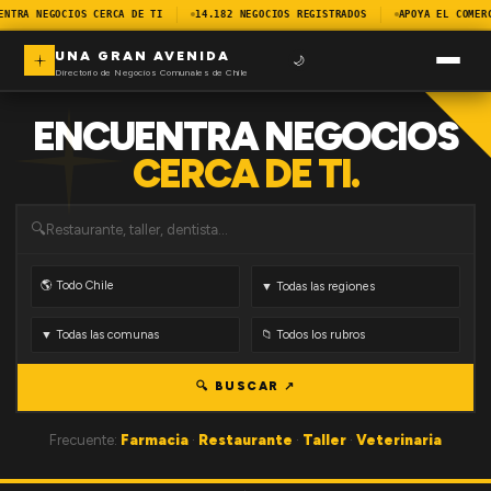
ENTRA NEGOCIOS CERCA DE TI
14.182 NEGOCIOS REGISTRADOS
APOYA EL COMER
UNA GRAN AVENIDA
🌙
Directorio de Negocios Comunales de Chile
ENCUENTRA NEGOCIOS
CERCA DE TI.
🔍
🔍 BUSCAR ↗
Frecuente:
Farmacia
·
Restaurante
·
Taller
·
Veterinaria