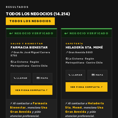
RESULTADOS
TODOS LOS NEGOCIOS (14.214)
TODOS LOS NEGOCIOS
✔ NEGOCIO VERIFICADO
✔ NEGOCIO VERIFICADO
SALUD Y BIENESTAR
CAFETERÍA
FARMACIA BIENESTAR
HELADERÍA STA. MEMÉ
📍 Gran Av. José Miguel Carrera
📍 Gran Avenida 8460
8766
🌎 La Cisterna · Región
🌎 La Cisterna · Región
Metropolitana · Centro Chile
Metropolitana · Centro Chile
📞 LLAMAR
🗺 MAPA
📞 LLAMAR
🗺 MAPA
VER FICHA COMPLETA ↗
VER FICHA COMPLETA ↗
⚡ Al contactar a
Farmacia
⚡ Al contactar a
Heladería
Bienestar
, menciona
Una
Sta. Memé
, menciona
Una
Gran Avenida
y pide
Gran Avenida
y pide
atencion preferencial.
atencion preferencial.