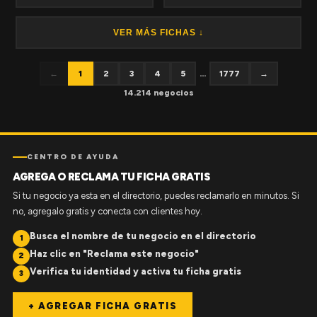
VER MÁS FICHAS ↓
←
1
2
3
4
5
...
1777
→
14.214 negocios
CENTRO DE AYUDA
AGREGA O RECLAMA TU FICHA GRATIS
Si tu negocio ya esta en el directorio, puedes reclamarlo en minutos. Si
no, agregalo gratis y conecta con clientes hoy.
Busca el nombre de tu negocio en el directorio
1
Haz clic en "Reclama este negocio"
2
Verifica tu identidad y activa tu ficha gratis
3
+ AGREGAR FICHA GRATIS