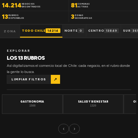
14.214
81
NEGOCIOS
COMUNAS
ENCONTRADOS
ACTIVAS
13
3
RUBROS
ZONAS
DISPONIBLES
GEOGRAFICAS
TODO CHILE
14214
NORTE
0
CENTRO
13849
SUR
36
ZONA
EXPLORAR
LOS 13 RUBROS
Así digitalizamos el comercio local de Chile: cada negocio, en el rubro donde
la gente lo busca.
↗
LIMPIAR FILTROS
GASTRONOMIA
SALUD Y BIENESTAR
OF
1508
1320
‹
›