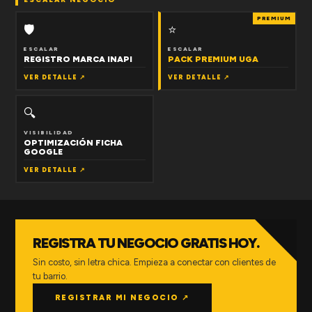
PREMIUM
🛡
⭐
ESCALAR
ESCALAR
REGISTRO MARCA INAPI
PACK PREMIUM UGA
VER DETALLE ↗
VER DETALLE ↗
🔍
VISIBILIDAD
OPTIMIZACIÓN FICHA
GOOGLE
VER DETALLE ↗
REGISTRA TU NEGOCIO GRATIS HOY.
Sin costo, sin letra chica. Empieza a conectar con clientes de
tu barrio.
REGISTRAR MI NEGOCIO ↗