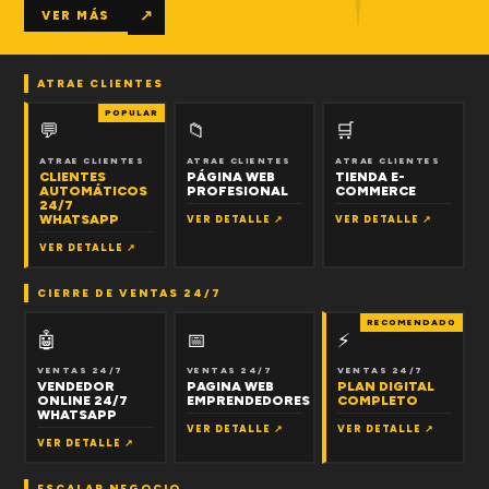
↗
VER MÁS
ATRAE CLIENTES
POPULAR
💬
📁
🛒
ATRAE CLIENTES
ATRAE CLIENTES
ATRAE CLIENTES
CLIENTES
PÁGINA WEB
TIENDA E-
AUTOMÁTICOS
PROFESIONAL
COMMERCE
24/7
WHATSAPP
VER DETALLE ↗
VER DETALLE ↗
VER DETALLE ↗
CIERRE DE VENTAS 24/7
RECOMENDADO
🤖
📅
⚡
VENTAS 24/7
VENTAS 24/7
VENTAS 24/7
VENDEDOR
PAGINA WEB
PLAN DIGITAL
ONLINE 24/7
EMPRENDEDORES
COMPLETO
WHATSAPP
VER DETALLE ↗
VER DETALLE ↗
VER DETALLE ↗
ESCALAR NEGOCIO