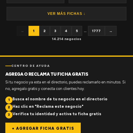
VER MÁS FICHAS ↓
←
1
2
3
4
5
...
1777
→
14.214 negocios
CENTRO DE AYUDA
AGREGA O RECLAMA TU FICHA GRATIS
Si tu negocio ya esta en el directorio, puedes reclamarlo en minutos. Si
no, agregalo gratis y conecta con clientes hoy.
Busca el nombre de tu negocio en el directorio
1
Haz clic en "Reclama este negocio"
2
Verifica tu identidad y activa tu ficha gratis
3
+ AGREGAR FICHA GRATIS