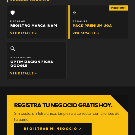
PREMIUM
🛡
⭐
ESCALAR
ESCALAR
REGISTRO MARCA INAPI
PACK PREMIUM UGA
VER DETALLE ↗
VER DETALLE ↗
🔍
VISIBILIDAD
OPTIMIZACIÓN FICHA
GOOGLE
VER DETALLE ↗
REGISTRA TU NEGOCIO GRATIS HOY.
Sin costo, sin letra chica. Empieza a conectar con clientes de
tu barrio.
REGISTRAR MI NEGOCIO ↗