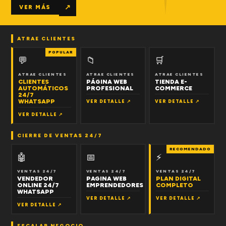
↗
VER MÁS
ATRAE CLIENTES
POPULAR
💬
📁
🛒
ATRAE CLIENTES
ATRAE CLIENTES
ATRAE CLIENTES
CLIENTES
PÁGINA WEB
TIENDA E-
AUTOMÁTICOS
PROFESIONAL
COMMERCE
24/7
WHATSAPP
VER DETALLE ↗
VER DETALLE ↗
VER DETALLE ↗
CIERRE DE VENTAS 24/7
RECOMENDADO
🤖
📅
⚡
VENTAS 24/7
VENTAS 24/7
VENTAS 24/7
VENDEDOR
PAGINA WEB
PLAN DIGITAL
ONLINE 24/7
EMPRENDEDORES
COMPLETO
WHATSAPP
VER DETALLE ↗
VER DETALLE ↗
VER DETALLE ↗
ESCALAR NEGOCIO