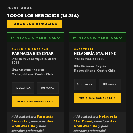
RESULTADOS
TODOS LOS NEGOCIOS (14.214)
TODOS LOS NEGOCIOS
✔ NEGOCIO VERIFICADO
✔ NEGOCIO VERIFICADO
SALUD Y BIENESTAR
CAFETERÍA
FARMACIA BIENESTAR
HELADERÍA STA. MEMÉ
📍 Gran Av. José Miguel Carrera
📍 Gran Avenida 8460
8766
🌎 La Cisterna · Región
🌎 La Cisterna · Región
Metropolitana · Centro Chile
Metropolitana · Centro Chile
📞 LLAMAR
🗺 MAPA
📞 LLAMAR
🗺 MAPA
VER FICHA COMPLETA ↗
VER FICHA COMPLETA ↗
⚡ Al contactar a
Farmacia
⚡ Al contactar a
Heladería
Bienestar
, menciona
Una
Sta. Memé
, menciona
Una
Gran Avenida
y pide
Gran Avenida
y pide
atencion preferencial.
atencion preferencial.