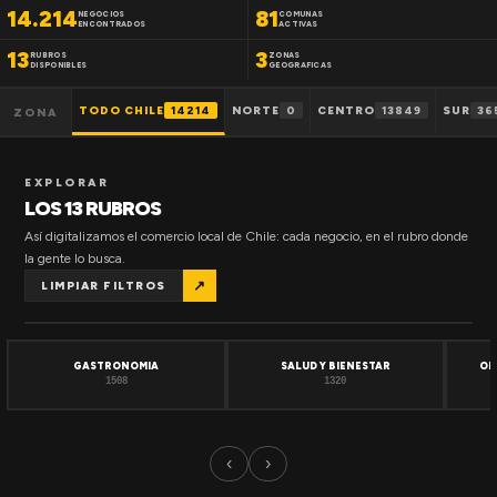
14.214
81
NEGOCIOS
COMUNAS
ENCONTRADOS
ACTIVAS
13
3
RUBROS
ZONAS
DISPONIBLES
GEOGRAFICAS
TODO CHILE
14214
NORTE
0
CENTRO
13849
SUR
36
ZONA
EXPLORAR
LOS 13 RUBROS
Así digitalizamos el comercio local de Chile: cada negocio, en el rubro donde
la gente lo busca.
↗
LIMPIAR FILTROS
GASTRONOMIA
SALUD Y BIENESTAR
OF
1508
1320
‹
›