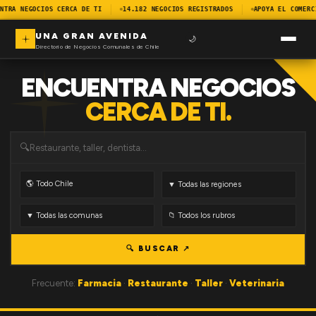
NTRA NEGOCIOS CERCA DE TI
14.182 NEGOCIOS REGISTRADOS
APOYA EL COMERC
UNA GRAN AVENIDA
🌙
Directorio de Negocios Comunales de Chile
ENCUENTRA NEGOCIOS
CERCA DE TI.
🔍
🔍 BUSCAR ↗
Frecuente:
Farmacia
·
Restaurante
·
Taller
·
Veterinaria